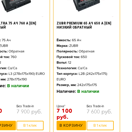
TRA 75 АЧ 760 А [EN]
ZUBR PREMIUM 65 АЧ 650 А [EN]
НЫЙ
НИЗКИЙ ОБРАТНЫЙ
:
75
Ач
Ёмкость:
65
Ач
ZUBR
Марка:
ZUBR
сть:
Обратная
Полярность:
Обратная
й ток:
760
Пусковой ток:
650
2
Вольт:
12
гия:
Ca/Ca
Технология:
Ca/Ca
пуса:
L3 (278x175x190) EURO
Тип корпуса:
L2B (242x175x175)
 мм:
278x175x190
EURO
Размер, мм:
242x175x175
ие:
В наличии
Наличие:
В наличии
Без Trade-in
Цена*
Без Trade-in
0
7 100
7 900
руб.
7 600
руб.
руб.
РЗИНУ
В 1 клик
В КОРЗИНУ
В 1 клик