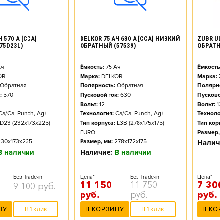
ZUBR UL
 570 А [CCA]
DELKOR 75 АЧ 630 А [CCA] НИЗКИЙ
ОБРАТ
75D23L)
ОБРАТНЫЙ (57539)
Ёмкость
ч
Ёмкость:
75
Ач
Марка:
OR
Марка:
DELKOR
Полярно
Обратная
Полярность:
Обратная
Пусково
:
570
Пусковой ток:
630
Вольт:
1
Вольт:
12
Техноло
Ca/Ca, Punch, Ag+
Технология:
Ca/Ca, Punch, Ag+
Тип кор
D23 (232x173x225)
Тип корпуса:
L3B (278x175x175)
Размер,
EURO
230x173x225
Размер, мм:
278x172x175
Налич
В наличии
Наличие:
В наличии
Цена*
Без Trade-in
Цена*
Без Trade-in
7 30
11 150
11 750
9 100
руб.
руб.
руб.
руб.
В КО
НУ
В 1 клик
В КОРЗИНУ
В 1 клик