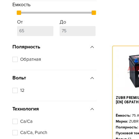
Емкость
От
До
Полярность
Обратная
Вольт
12
ZUBR PREMIU
[EN] ОБРАТ
Технология
Ёмкость:
75
А
Ca/Ca
Марка:
ZUBR
Полярность:
Ca/Ca, Punch
Пусковой ток