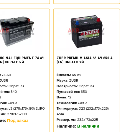
RIGINAL EQUIPMENT 74 АЧ
ZUBR PREMIUM ASIA 65 АЧ 650 А
[EN] ОБРАТНЫЙ
[EN] ОБРАТНЫЙ
:
74
Ач
Ёмкость:
65
Ач
ZUBR
Марка:
ZUBR
сть:
Обратная
Полярность:
Обратная
й ток:
840
Пусковой ток:
650
2
Вольт:
12
гия:
Ca/Ca
Технология:
Ca/Ca
пуса:
L3 (278x175x190) EURO
Тип корпуса:
D23 (232x173x225)
 мм:
278x175x190
ASIA
Размер, мм:
232x173x225
ие:
Под заказ
Наличие:
В наличии