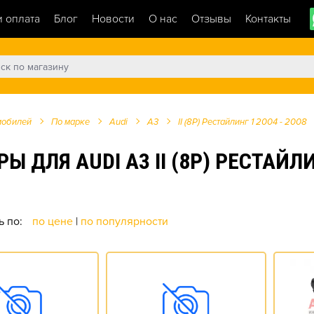
и оплата
Блог
Новости
О нас
Отзывы
Контакты
мобилей
По марке
Audi
A3
II (8P) Рестайлинг 1 2004 - 2008
ЛЯ AUDI A3 II (8P) РЕСТАЙЛИНГ
ь по:
по цене
|
по популярности