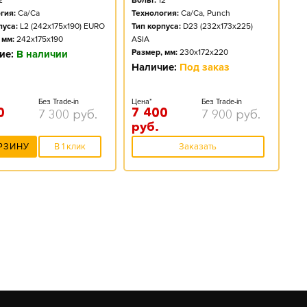
2
Вольт:
12
гия:
Ca/Ca
Технология:
Ca/Ca, Punch
пуса:
L2 (242x175x190) EURO
Тип корпуса:
D23 (232x173x225)
 мм:
242x175x190
ASIA
Размер, мм:
230x172x220
ие:
В наличии
Наличие:
Под заказ
Без Trade-in
Цена*
Без Trade-in
0
7 400
7 300
руб.
7 900
руб.
руб.
РЗИНУ
В 1 клик
Заказать