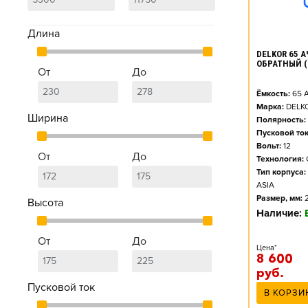
Длина
DELKOR 65 АЧ
ОБРАТНЫЙ (
От
До
Ёмкость:
65
А
Марка:
DELK
Ширина
Полярность:
Пусковой ток
Вольт:
12
От
До
Технология:
Тип корпуса:
ASIA
Размер, мм:
Высота
Наличие:
От
До
Цена*
8 600
руб.
Пусковой ток
В КОРЗИ