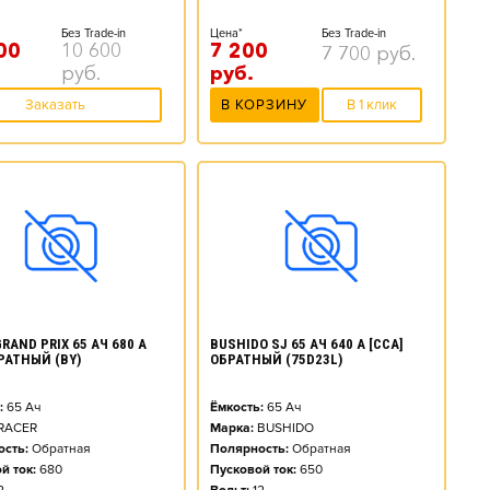
Без Trade-in
Цена*
Без Trade-in
00
10 600
7 200
7 700
руб.
руб.
руб.
Заказать
В КОРЗИНУ
В 1 клик
RAND PRIX 65 АЧ 680 А
BUSHIDO SJ 65 АЧ 640 А [CCA]
БРАТНЫЙ (BY)
ОБРАТНЫЙ (75D23L)
:
65
Ач
Ёмкость:
65
Ач
RACER
Марка:
BUSHIDO
сть:
Обратная
Полярность:
Обратная
й ток:
680
Пусковой ток:
650