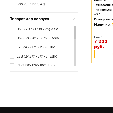
Вольт:
12
Ca/Ca, Punch, Ag+
Технология:
Тип корпуса:
ASIA
Типоразмер корпуса
Размер, мм:
Наличие:
D23 (232X173X225) Asia
D26 (260X173X225) Asia
Цена*
7 200
руб.
L2 (242X175X190) Euro
L2B (242X175X175) Euro
L3 (278X175X190) Euro
L3B (278X175X175) Euro