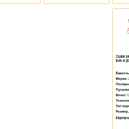
ZUBR O
840 А 
Ёмкость
Марка:
Полярно
Пусково
Вольт:
1
Техноло
Тип кор
Размер,
Налич