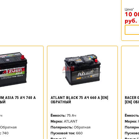
Цена*
10 0
руб.
M ASIA 75 АЧ 740 А
ATLANT BLACK 75 АЧ 660 А [EN]
RACER G
НЫЙ
ОБРАТНЫЙ
[EN] О
ч
Ёмкость:
75
Ач
Ёмкость
Марка:
ATLANT
Марка:
Обратная
Полярность:
Обратная
Полярно
:
740
Пусковой ток:
660
Пусково