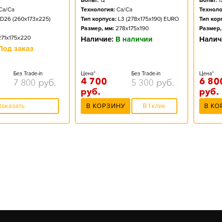
Вольт:
12
Вольт:
1
Ca/Ca
Технология:
Ca/Ca
Техноло
D26 (260x173x225)
Тип корпуса:
L3 (278x175x190) EURO
Тип кор
Размер, мм:
278x175x190
Размер,
271x175x220
Наличие:
В наличии
Налич
Под заказ
Без Trade-in
Цена*
Без Trade-in
Цена*
4 700
6 80
7 800
руб.
5 300
руб.
руб.
руб.
Заказать
В КОРЗИНУ
В 1 клик
В КО