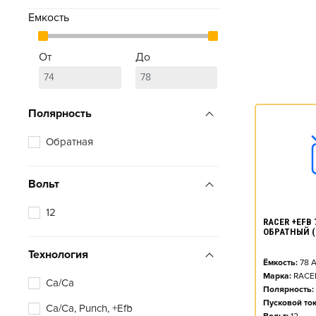
Емкость
От
До
Полярность
Обратная
Вольт
12
RACER +EFB 7
ОБРАТНЫЙ (
Технология
Ёмкость:
78
А
Марка:
RACE
Ca/Ca
Полярность:
Пусковой ток
Ca/Ca, Punch, +Efb