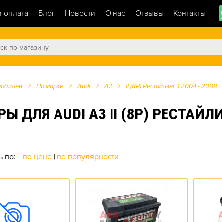
и оплата
Блог
Новости
О нас
Отзывы
Контакты
мобилей
По марке
Audi
A3
II (8P) Рестайлинг 1 2004 - 2008
ЛЯ AUDI A3 II (8P) РЕСТАЙЛИНГ
ь по:
по цене
|
по популярности