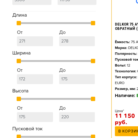
Длина
DELKOR 75 А
ОБРАТНЫЙ (
От
До
Ёмкость:
75
А
Марка:
DELK
Ширина
Полярность:
Пусковой ток
Вольт:
12
От
До
Технология:
Тип корпуса:
EURO
Размер, мм:
Высота
Наличие:
От
До
Цена*
11 150
руб.
Пусковой ток
В КОРЗИ