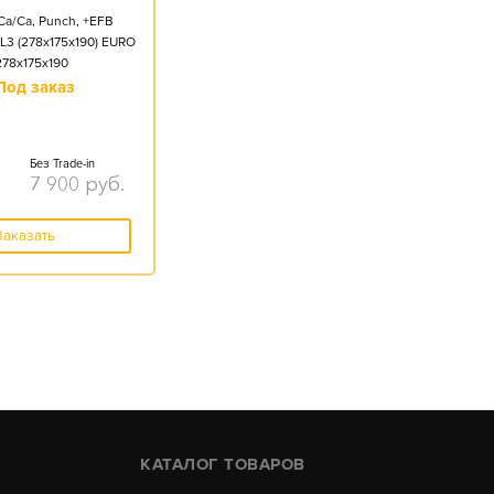
Ca/Ca, Punch, +EFB
L3 (278x175x190) EURO
278x175x190
Под заказ
Без Trade-in
7 900
руб.
Заказать
КАТАЛОГ ТОВАРОВ