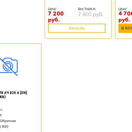
Цена*
Без Trade-in
Цена*
7 200
4 70
7 800
руб.
руб.
руб.
Заказать
В КО
8 АЧ 820 А [EN]
KN)
ч
R
Обратная
:
820