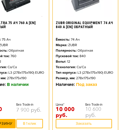
TRA 75 АЧ 760 А [EN]
ZUBR ORIGINAL EQUIPMENT 74 АЧ
НЫЙ
840 А [EN] ОБРАТНЫЙ
:
75
Ач
Ёмкость:
74
Ач
ZUBR
Марка:
ZUBR
сть:
Обратная
Полярность:
Обратная
й ток:
760
Пусковой ток:
840
2
Вольт:
12
гия:
Ca/Ca
Технология:
Ca/Ca
пуса:
L3 (278x175x190) EURO
Тип корпуса:
L3 (278x175x190) EURO
 мм:
278x175x190
Размер, мм:
278x175x190
ие:
В наличии
Наличие:
Под заказ
Без Trade-in
Цена*
Без Trade-in
0
10 000
10 600
7 900
руб.
руб.
руб.
РЗИНУ
В 1 клик
Заказать