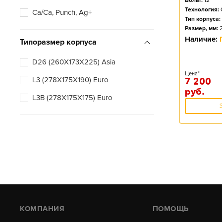
Вольт:
12
Технология:
Ca/Ca, Punch, Ag+
Тип корпуса:
Размер, мм:
Наличие:
Типоразмер корпуса
D26 (260X173X225) Asia
Цена*
L3 (278X175X190) Euro
7 200
руб.
L3B (278X175X175) Euro
КОМПАНИЯ
ПОМОЩЬ