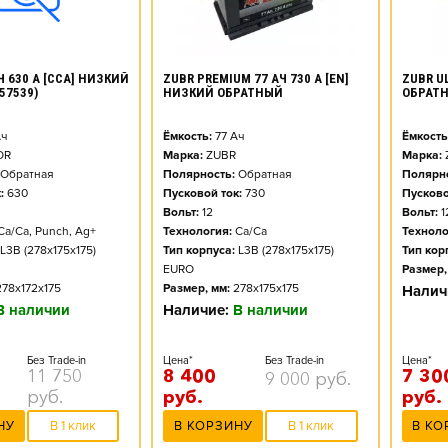
ZUBR PREMIUM 77 АЧ 730 А [EN]
ZUBR UL
Ч 630 А [CCA] НИЗКИЙ
НИЗКИЙ ОБРАТНЫЙ
ОБРАТ
57539)
Ёмкость:
77
Ач
Ёмкость
ч
Марка:
ZUBR
Марка:
OR
Полярность:
Обратная
Полярно
Обратная
Пусковой ток:
730
Пусково
:
630
Вольт:
12
Вольт:
1
Технология:
Ca/Ca
Техноло
Ca/Ca, Punch, Ag+
Тип корпуса:
L3B (278x175x175)
Тип кор
L3B (278x175x175)
EURO
Размер,
Размер, мм:
278x175x175
278x172x175
Налич
Наличие:
В наличии
В наличии
Цена*
Без Trade-in
Цена*
Без Trade-in
8 400
7 30
11 750
9 000
руб.
руб.
руб.
руб.
В КОРЗИНУ
В 1 клик
В КО
НУ
В 1 клик