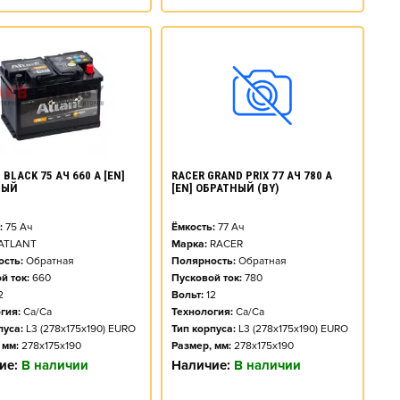
BLACK 75 АЧ 660 А [EN]
RACER GRAND PRIX 77 АЧ 780 А
НЫЙ
[EN] ОБРАТНЫЙ (BY)
:
75
Ач
Ёмкость:
77
Ач
ATLANT
Марка:
RACER
сть:
Обратная
Полярность:
Обратная
й ток:
660
Пусковой ток:
780
2
Вольт:
12
гия:
Ca/Ca
Технология:
Ca/Ca
пуса:
L3 (278x175x190) EURO
Тип корпуса:
L3 (278x175x190) EURO
 мм:
278x175x190
Размер, мм:
278x175x190
ие:
В наличии
Наличие:
В наличии