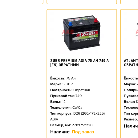
ZUBR PREMIUM ASIA 75 АЧ 740 А
ATLANT 
[EN] ОБРАТНЫЙ
ОБРАТ
Ёмкость:
75
Ач
Ёмкость
Марка:
ZUBR
Марка:
Полярность:
Обратная
Полярно
Пусковой ток:
740
Пусково
Вольт:
12
Вольт:
1
Технология:
Ca/Ca
Техноло
Тип корпуса:
D26 (260x173x225)
Тип кор
ASIA
Размер,
Размер, мм:
271x175x220
Налич
Наличие:
Под заказ