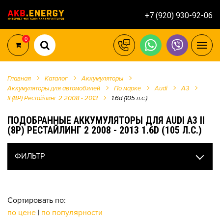
+7 (920) 930-92-06
0
Главная
Каталог
Аккумуляторы
Аккумуляторы для автомобилей
По марке
Audi
A3
II (8P) Рестайлинг 2 2008 - 2013
1.6d (105 л.с.)
ПОДОБРАННЫЕ АККУМУЛЯТОРЫ ДЛЯ AUDI A3 II
(8P) РЕСТАЙЛИНГ 2 2008 - 2013 1.6D (105 Л.С.)
ФИЛЬТР
Сортировать по:
по цене
|
по популярности