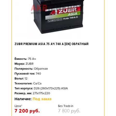
ZUBR PREMIUM ASIA 75 АЧ 740 А [EN] ОБРАТНЫЙ
Ёмкость:
75
Ач
Марка:
ZUBR
Полярность:
Обратная
Пусковой ток:
740
Вольт:
12
Технология:
Ca/Ca
Тип корпуса:
D26 (260x173x225) ASIA
Размер, мм:
271x175x220
Наличие:
Под заказ
Цена*
Без Trade-in
7 200
руб.
7 800
руб.