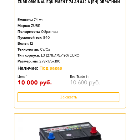
ZUBR ORIGINAL EQUIPMENT 74 АЧ 840 А [EN] ОБРАТНЫЙ
Ёмкость:
74
Ач
Марка:
ZUBR
Полярность:
Обратная
Пусковой ток:
840
Вольт:
12
Технология:
Ca/Ca
Тип корпуса:
L3 (278x175x190) EURO
Размер, мм:
278x175x190
Наличие:
Под заказ
Цена*
Без Trade-in
10 000
руб.
10 600
руб.
Заказать