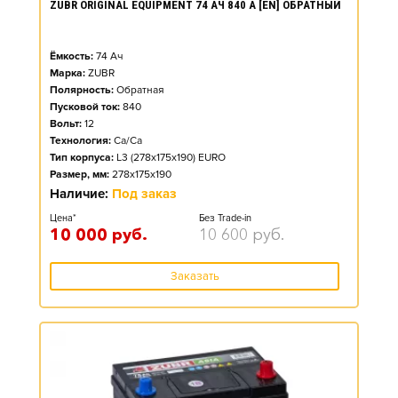
ZUBR ORIGINAL EQUIPMENT 74 АЧ 840 А [EN] ОБРАТНЫЙ
Ёмкость:
74
Ач
Марка:
ZUBR
Полярность:
Обратная
Пусковой ток:
840
Вольт:
12
Технология:
Ca/Ca
Тип корпуса:
L3 (278x175x190) EURO
Размер, мм:
278x175x190
Наличие:
Под заказ
Цена*
Без Trade-in
10 000
руб.
10 600
руб.
Заказать