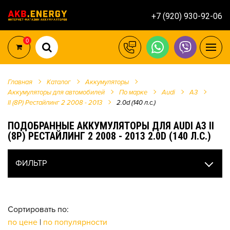
+7 (920) 930-92-06
0
Главная
Каталог
Аккумуляторы
Аккумуляторы для автомобилей
По марке
Audi
A3
II (8P) Рестайлинг 2 2008 - 2013
2.0d (140 л.с.)
ПОДОБРАННЫЕ АККУМУЛЯТОРЫ ДЛЯ AUDI A3 II
(8P) РЕСТАЙЛИНГ 2 2008 - 2013 2.0D (140 Л.С.)
ФИЛЬТР
Сортировать по:
по цене
|
по популярности