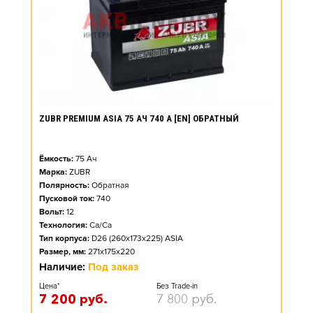
ZUBR PREMIUM ASIA 75 АЧ 740 А [EN] ОБРАТНЫЙ
Ёмкость:
75
Ач
Марка:
ZUBR
Полярность:
Обратная
Пусковой ток:
740
Вольт:
12
Технология:
Ca/Ca
Тип корпуса:
D26 (260x173x225) ASIA
Размер, мм:
271x175x220
Наличие:
Под заказ
Цена*
Без Trade-in
7 200
руб.
7 800
руб.