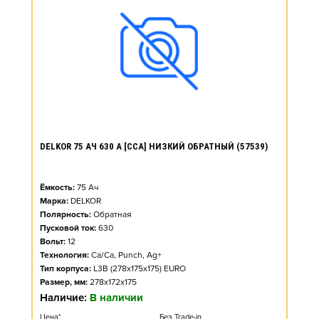
DELKOR 75 АЧ 630 А [CCA] НИЗКИЙ ОБРАТНЫЙ (57539)
Ёмкость:
75
Ач
Марка:
DELKOR
Полярность:
Обратная
Пусковой ток:
630
Вольт:
12
Технология:
Ca/Ca, Punch, Ag+
Тип корпуса:
L3B (278x175x175) EURO
Размер, мм:
278x172x175
Наличие:
В наличии
Цена*
Без Trade-in