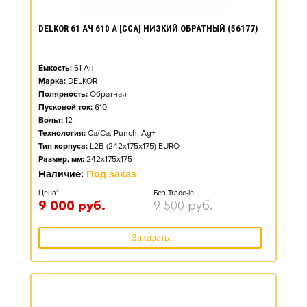
DELKOR 61 АЧ 610 А [CCA] НИЗКИЙ ОБРАТНЫЙ (56177)
Ёмкость:
61
Ач
Марка:
DELKOR
Полярность:
Обратная
Пусковой ток:
610
Вольт:
12
Технология:
Ca/Ca, Punch, Ag+
Тип корпуса:
L2B (242x175x175) EURO
Размер, мм:
242x175x175
Наличие:
Под заказ
Цена*
Без Trade-in
9 000
руб.
9 500
руб.
Заказать