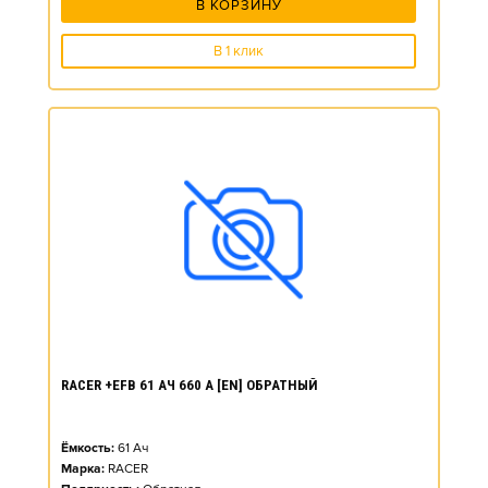
В КОРЗИНУ
В 1 клик
RACER +EFB 61 АЧ 660 А [EN] ОБРАТНЫЙ
Ёмкость:
61
Ач
Марка:
RACER