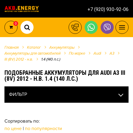
+7 (920) 930-92-06
0
Главная
Каталог
Аккумуляторы
Аккумуляторы для автомобилей
По марке
Audi
A3
III (8V) 2012 - н.в.
1.4 (140 л.с.)
ПОДОБРАННЫЕ АККУМУЛЯТОРЫ ДЛЯ AUDI A3 III
(8V) 2012 - Н.В. 1.4 (140 Л.С.)
ФИЛЬТР
Сортировать по:
по цене
|
по популярности