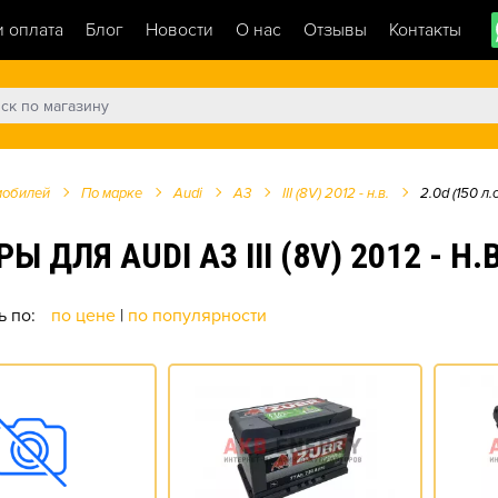
и оплата
Блог
Новости
О нас
Отзывы
Контакты
мобилей
По марке
Audi
A3
III (8V) 2012 - н.в.
2.0d (150 л.с
Я AUDI A3 III (8V) 2012 - Н.В. 
ь по:
по цене
|
по популярности