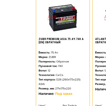
ZUBR PREMIUM ASIA 75 АЧ 740 А
ATLANT 
[EN] ОБРАТНЫЙ
ОБРАТ
Ёмкость:
75
Ач
Ёмкость
Марка:
ZUBR
Марка:
Полярность:
Обратная
Полярно
Пусковой ток:
740
Пусково
Вольт:
12
Вольт:
1
Технология:
Ca/Ca
Техноло
Тип корпуса:
D26 (260x173x225)
Тип кор
ASIA
Размер,
Размер, мм:
271x175x220
Налич
Наличие:
Под заказ
Цена*
Без Trade-in
Цена*