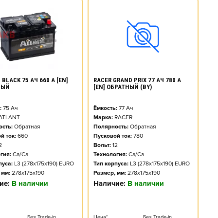
BLACK 75 АЧ 660 А [EN]
RACER GRAND PRIX 77 АЧ 780 А
НЫЙ
[EN] ОБРАТНЫЙ (BY)
:
75
Ач
Ёмкость:
77
Ач
ATLANT
Марка:
RACER
сть:
Обратная
Полярность:
Обратная
й ток:
660
Пусковой ток:
780
2
Вольт:
12
гия:
Ca/Ca
Технология:
Ca/Ca
пуса:
L3 (278x175x190) EURO
Тип корпуса:
L3 (278x175x190) EURO
 мм:
278x175x190
Размер, мм:
278x175x190
ие:
В наличии
Наличие:
В наличии
Без Trade-in
Цена*
Без Trade-in