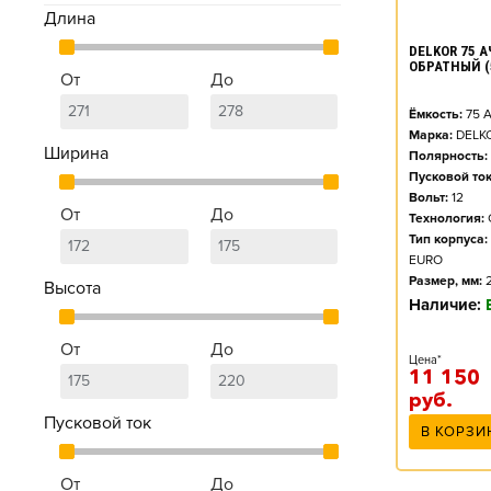
Длина
DELKOR 75 А
ОБРАТНЫЙ (
От
До
Ёмкость:
75
А
Марка:
DELK
Ширина
Полярность:
Пусковой ток
Вольт:
12
От
До
Технология:
Тип корпуса:
EURO
Размер, мм:
Высота
Наличие:
От
До
Цена*
11 150
руб.
Пусковой ток
В КОРЗИ
От
До