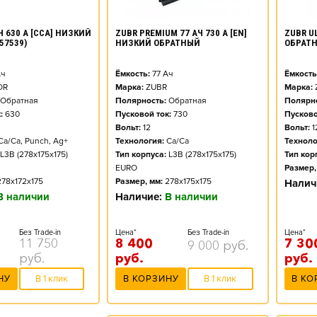
ZUBR PREMIUM 77 АЧ 730 А [EN]
ZUBR UL
Ч 630 А [CCA] НИЗКИЙ
НИЗКИЙ ОБРАТНЫЙ
ОБРАТ
57539)
Ёмкость:
77
Ач
Ёмкость
ч
Марка:
ZUBR
Марка:
OR
Полярность:
Обратная
Полярно
Обратная
Пусковой ток:
730
Пусково
:
630
Вольт:
12
Вольт:
1
Технология:
Ca/Ca
Техноло
Ca/Ca, Punch, Ag+
Тип корпуса:
L3B (278x175x175)
Тип кор
L3B (278x175x175)
EURO
Размер,
Размер, мм:
278x175x175
278x172x175
Налич
Наличие:
В наличии
В наличии
Цена*
Без Trade-in
Цена*
Без Trade-in
8 400
7 30
11 750
9 000
руб.
руб.
руб.
руб.
В КОРЗИНУ
В 1 клик
В КО
НУ
В 1 клик