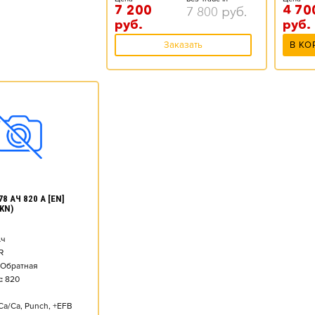
7 200
4 70
7 800
руб.
руб.
руб.
Заказать
В КО
8 АЧ 820 А [EN]
KN)
ч
R
Обратная
:
820
Ca/Ca, Punch, +EFB