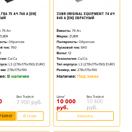
TRA 75 АЧ 760 А [EN]
ZUBR ORIGINAL EQUIPMENT 74 АЧ
НЫЙ
840 А [EN] ОБРАТНЫЙ
:
75
Ач
Ёмкость:
74
Ач
ZUBR
Марка:
ZUBR
сть:
Обратная
Полярность:
Обратная
й ток:
760
Пусковой ток:
840
2
Вольт:
12
гия:
Ca/Ca
Технология:
Ca/Ca
пуса:
L3 (278x175x190) EURO
Тип корпуса:
L3 (278x175x190) EURO
 мм:
278x175x190
Размер, мм:
278x175x190
ие:
В наличии
Наличие:
Под заказ
Без Trade-in
Цена*
Без Trade-in
0
10 000
10 600
7 900
руб.
руб.
руб.
РЗИНУ
В 1 клик
Заказать