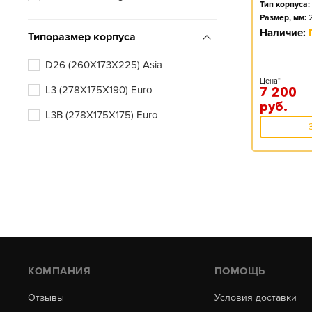
Тип корпуса:
Размер, мм:
Наличие:
Типоразмер корпуса
D26 (260X173X225) Asia
Цена*
L3 (278X175X190) Euro
7 200
руб.
L3B (278X175X175) Euro
КОМПАНИЯ
ПОМОЩЬ
Отзывы
Условия доставки