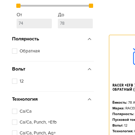
От
До
Полярность
Обратная
Вольт
12
RACER +EFB 7
ОБРАТНЫЙ (
Технология
Ёмкость:
78
А
Марка:
RACE
Ca/Ca
Полярность:
Пусковой ток
Ca/Ca, Punch, +Efb
Вольт:
12
Технология:
Ca/Ca, Punch, Ag+