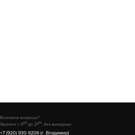
Возникли вопросы?
00
00
Звоните с 9
до 21
, без выходных
+7 (920) 930-9206 (г. Владимир)