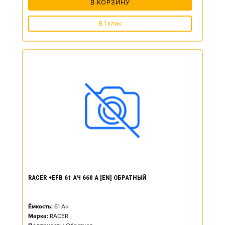
В КОРЗИНУ
В 1 клик
RACER +EFB 61 АЧ 660 А [EN] ОБРАТНЫЙ
Ёмкость:
61
Ач
Марка:
RACER