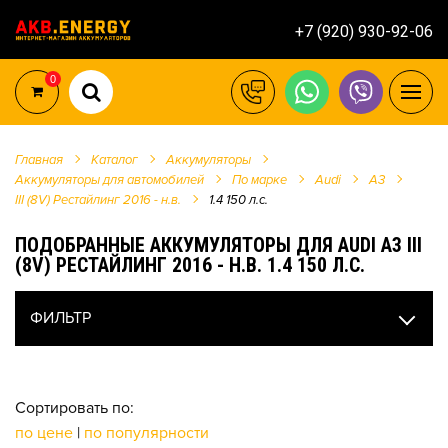
+7 (920) 930-92-06
0
Главная
Каталог
Аккумуляторы
Аккумуляторы для автомобилей
По марке
Audi
A3
III (8V) Рестайлинг 2016 - н.в.
1.4 150 л.c.
ПОДОБРАННЫЕ АККУМУЛЯТОРЫ ДЛЯ AUDI A3 III
(8V) РЕСТАЙЛИНГ 2016 - Н.В. 1.4 150 Л.C.
ФИЛЬТР
Сортировать по:
по цене
|
по популярности