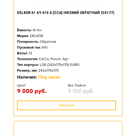
DELKOR 61 АЧ 610 А [CCA] НИЗКИЙ ОБРАТНЫЙ (56177)
Ёмкость:
61
Ач
Марка:
DELKOR
Полярность:
Обратная
Пусковой ток:
610
Вольт:
12
Технология:
Ca/Ca, Punch, Ag+
Тип корпуса:
L2B (242x175x175) EURO
Размер, мм:
242x175x175
Наличие:
Под заказ
Цена*
Без Trade-in
9 000
руб.
9 500
руб.
Заказать