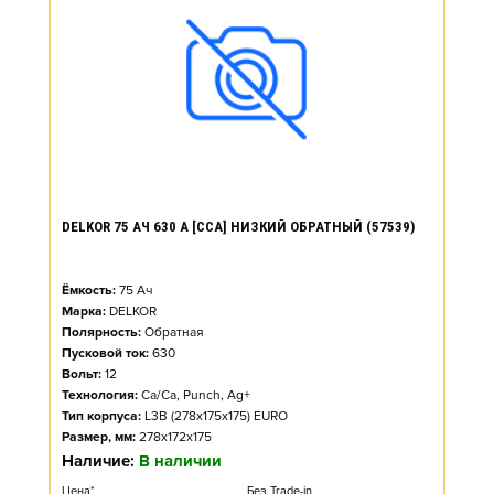
DELKOR 75 АЧ 630 А [CCA] НИЗКИЙ ОБРАТНЫЙ (57539)
Ёмкость:
75
Ач
Марка:
DELKOR
Полярность:
Обратная
Пусковой ток:
630
Вольт:
12
Технология:
Ca/Ca, Punch, Ag+
Тип корпуса:
L3B (278x175x175) EURO
Размер, мм:
278x172x175
Наличие:
В наличии
Цена*
Без Trade-in