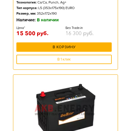
Технология:
Ca/Ca, Punch, Ag+
Тип корпуса:
L5 (353x175x190) EURO
Размер, мм:
352x172x190
Наличие:
В наличии
Цена*
Без Trade-in
15 500
руб.
16 300
руб.
В КОРЗИНУ
В 1 клик