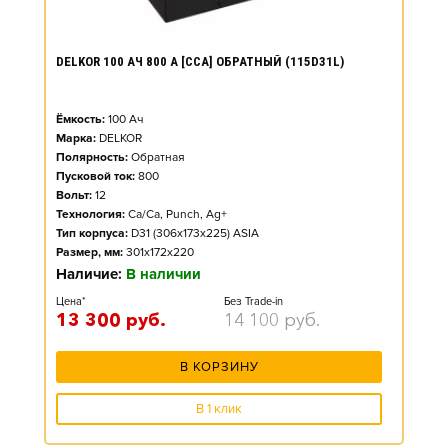
DELKOR 100 АЧ 800 А [CCA] ОБРАТНЫЙ (115D31L)
Ёмкость:
100
Ач
Марка:
DELKOR
Полярность:
Обратная
Пусковой ток:
800
Вольт:
12
Технология:
Ca/Ca, Punch, Ag+
Тип корпуса:
D31 (306x173x225) ASIA
Размер, мм:
301x172x220
Наличие:
В наличии
Цена*
Без Trade-in
13 300
руб.
14 100
руб.
В КОРЗИНУ
В 1 клик