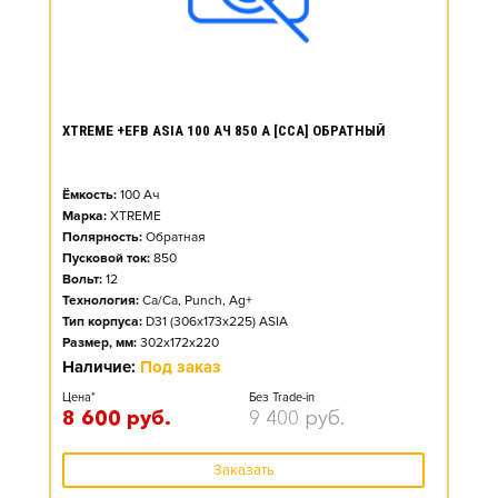
XTREME +EFB ASIA 100 АЧ 850 А [CCA] ОБРАТНЫЙ
Ёмкость:
100
Ач
Марка:
XTREME
Полярность:
Обратная
Пусковой ток:
850
Вольт:
12
Технология:
Ca/Ca, Punch, Ag+
Тип корпуса:
D31 (306x173x225) ASIA
Размер, мм:
302x172x220
Наличие:
Под заказ
Цена*
Без Trade-in
8 600
руб.
9 400
руб.
Заказать