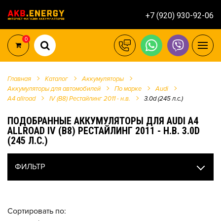
+7 (920) 930-92-06
0
Главная
Каталог
Аккумуляторы
Аккумуляторы для автомобилей
По марке
Audi
A4 allroad
IV (B8) Рестайлинг 2011 - н.в.
3.0d (245 л.с.)
ПОДОБРАННЫЕ АККУМУЛЯТОРЫ ДЛЯ AUDI A4
ALLROAD IV (B8) РЕСТАЙЛИНГ 2011 - Н.В. 3.0D
(245 Л.С.)
ФИЛЬТР
Сортировать по: