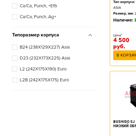
Тип корпуса:
Ca/Ca, Punch, +Efb
ASIA
Размер, мм:
Ca/Ca, Punch, Ag+
Наличие:
Типоразмер корпуса
Цена*
4 500
руб.
B24 (238X129X227) Asia
В КОРЗИ
D23 (232X173X225) Asia
L2 (242X175X190) Euro
L2B (242X175X175) Euro
BUSHIDO SJ 
НИЗКИЙ ОБ