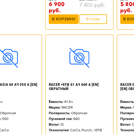
6 900
5 80
7 400
руб.
руб.
руб.
В КОРЗИНУ
В 1 клик
В КО
SIA 60 АЧ 550 А [EN]
RACER +EFB 61 АЧ 660 А [EN]
RACER G
ОБРАТНЫЙ
[EN] О
ч
Ёмкость:
61
Ач
Ёмкость
Марка:
RACER
Марка:
Обратная
Полярность:
Обратная
Полярно
:
550
Пусковой ток:
660
Пусково
Вольт:
12
Вольт:
1
Ca/Ca
Технология:
Ca/Ca, Punch, +EFB
Техноло