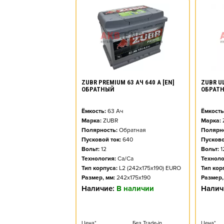
ZUBR PREMIUM 63 АЧ 640 А [EN]
ZUBR UL
ОБРАТНЫЙ
ОБРАТ
Ёмкость:
63
Ач
Ёмкость
Марка:
ZUBR
Марка:
Полярность:
Обратная
Полярно
Пусковой ток:
640
Пусково
Вольт:
12
Вольт:
1
Технология:
Ca/Ca
Техноло
Тип корпуса:
L2 (242x175x190) EURO
Тип кор
Размер, мм:
242x175x190
Размер,
Наличие:
В наличии
Налич
Цена*
Без Trade-in
Цена*