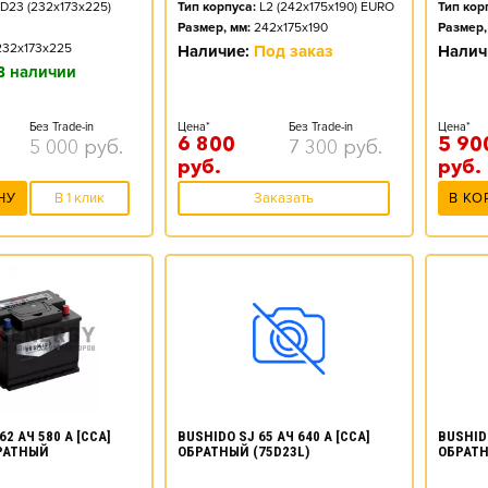
D23 (232x173x225)
Тип корпуса:
L2 (242x175x190) EURO
Тип кор
Размер, мм:
242x175x190
Размер,
232x173x225
Наличие:
Под заказ
Налич
В наличии
Без Trade-in
Цена*
Без Trade-in
Цена*
6 800
5 90
5 000
руб.
7 300
руб.
руб.
руб.
НУ
В 1 клик
Заказать
В КО
62 АЧ 580 А [CCA]
BUSHIDO SJ 65 АЧ 640 А [CCA]
BUSHIDO
РАТНЫЙ
ОБРАТНЫЙ (75D23L)
ОБРАТН