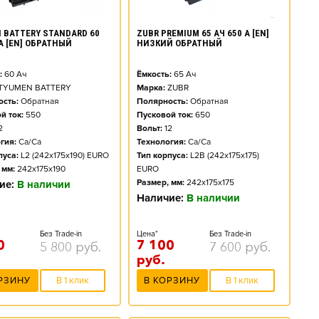
 BATTERY STANDARD 60
ZUBR PREMIUM 65 АЧ 650 А [EN]
 А [EN] ОБРАТНЫЙ
НИЗКИЙ ОБРАТНЫЙ
:
60
Ач
Ёмкость:
65
Ач
TYUMEN BATTERY
Марка:
ZUBR
сть:
Обратная
Полярность:
Обратная
й ток:
550
Пусковой ток:
650
2
Вольт:
12
гия:
Ca/Ca
Технология:
Ca/Ca
пуса:
L2 (242x175x190) EURO
Тип корпуса:
L2B (242x175x175)
 мм:
242x175x190
EURO
Размер, мм:
242x175x175
ие:
В наличии
Наличие:
В наличии
Без Trade-in
Цена*
Без Trade-in
0
7 100
5 800
руб.
7 600
руб.
руб.
РЗИНУ
В 1 клик
В КОРЗИНУ
В 1 клик