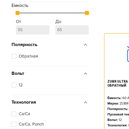
Емкость
От
До
Полярность
Обратная
Вольт
ZUBR ULTRA A
12
ОБРАТНЫЙ
Ёмкость:
60
А
Технология
Марка:
ZUBR
Полярность:
Ca/Ca
Пусковой ток
Вольт:
12
Ca/Ca, Punch
Технология: