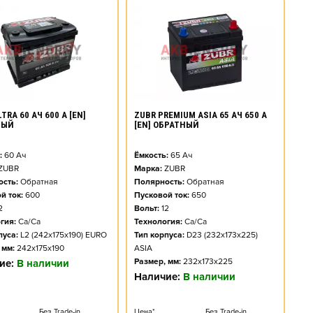
TRA 60 АЧ 600 А [EN]
ZUBR PREMIUM ASIA 65 АЧ 650 А
НЫЙ
[EN] ОБРАТНЫЙ
:
60
Ач
Ёмкость:
65
Ач
ZUBR
Марка:
ZUBR
сть:
Обратная
Полярность:
Обратная
й ток:
600
Пусковой ток:
650
2
Вольт:
12
гия:
Ca/Ca
Технология:
Ca/Ca
пуса:
L2 (242x175x190) EURO
Тип корпуса:
D23 (232x173x225)
 мм:
242x175x190
ASIA
Размер, мм:
232x173x225
ие:
В наличии
Наличие:
В наличии
Без Trade-in
Цена*
Без Trade-in