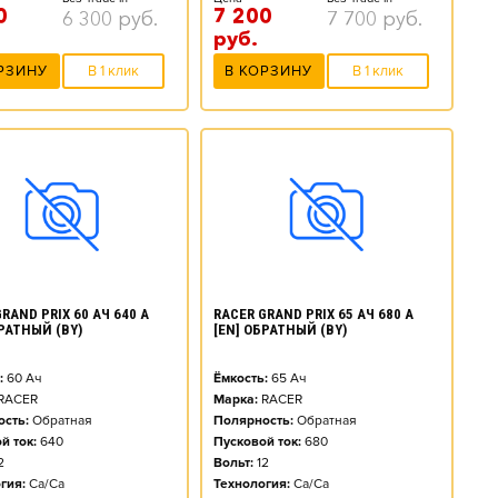
0
7 200
6 300
руб.
7 700
руб.
руб.
РЗИНУ
В 1 клик
В КОРЗИНУ
В 1 клик
RAND PRIX 60 АЧ 640 А
RACER GRAND PRIX 65 АЧ 680 А
БРАТНЫЙ (BY)
[EN] ОБРАТНЫЙ (BY)
:
60
Ач
Ёмкость:
65
Ач
RACER
Марка:
RACER
сть:
Обратная
Полярность:
Обратная
й ток:
640
Пусковой ток:
680
2
Вольт:
12
гия:
Ca/Ca
Технология:
Ca/Ca