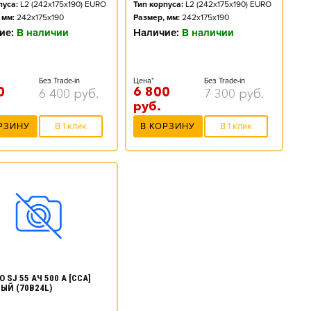
пуса:
L2 (242x175x190) EURO
Тип корпуса:
L2 (242x175x190) EURO
 мм:
242x175x190
Размер, мм:
242x175x190
ие:
В наличии
Наличие:
В наличии
Без Trade-in
Цена*
Без Trade-in
0
6 800
6 400
руб.
7 300
руб.
руб.
РЗИНУ
В 1 клик
В КОРЗИНУ
В 1 клик
 SJ 55 АЧ 500 А [CCA]
ЫЙ (70B24L)