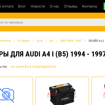
и оплата
Блог
Новости
О нас
Отзывы
Контакты
мобилей
По марке
Audi
A4
I (B5) 1994 - 1997
1.8 (150 л.с.)
Я AUDI A4 I (B5) 1994 - 1997 1
ь по:
по цене
|
по популярности