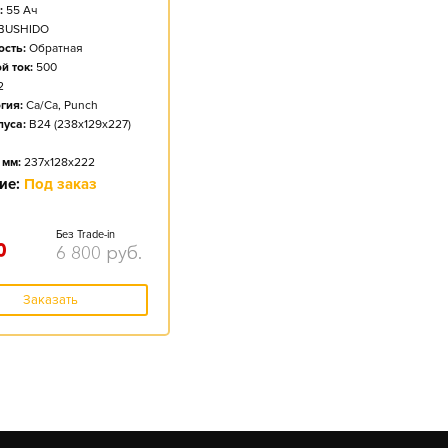
:
55
Ач
BUSHIDO
сть:
Обратная
й ток:
500
2
гия:
Ca/Ca, Punch
пуса:
B24 (238x129x227)
 мм:
237x128x222
ие:
Под заказ
Без Trade-in
0
6 800
руб.
Заказать