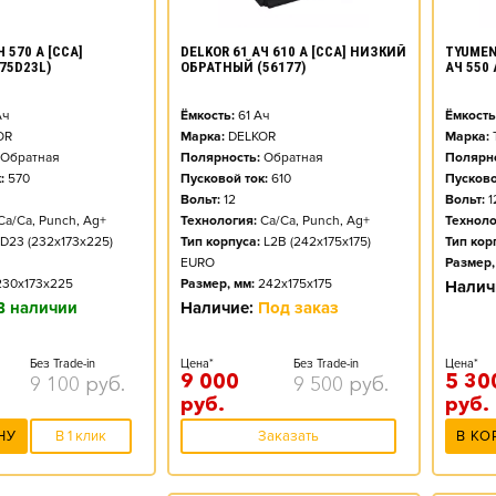
DELKOR 61 АЧ 610 А [CCA] НИЗКИЙ
TYUMEN
 570 А [CCA]
ОБРАТНЫЙ (56177)
АЧ 550
75D23L)
Ёмкость:
61
Ач
Ёмкость
ч
Марка:
DELKOR
Марка:
OR
Полярность:
Обратная
Полярно
Обратная
Пусковой ток:
610
Пусково
:
570
Вольт:
12
Вольт:
1
Технология:
Ca/Ca, Punch, Ag+
Техноло
Ca/Ca, Punch, Ag+
Тип корпуса:
L2B (242x175x175)
Тип кор
D23 (232x173x225)
EURO
Размер,
Размер, мм:
242x175x175
230x173x225
Налич
Наличие:
Под заказ
В наличии
Цена*
Без Trade-in
Цена*
Без Trade-in
9 000
5 30
9 500
руб.
9 100
руб.
руб.
руб.
Заказать
В КО
НУ
В 1 клик