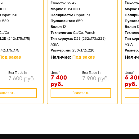
ч
Ёмкость:
65
Ач
Ёмкость
IDO
Марка:
BUSHIDO
Марка:
Обратная
Полярность:
Обратная
Полярно
:
580
Пусковой ток:
650
Пусково
Вольт:
12
Вольт:
1
Ca/Ca
Технология:
Ca/Ca, Punch
Техноло
L2B (242x175x175)
Тип корпуса:
D23 (232x173x225)
Тип кор
ASIA
ASIA
242x175x175
Размер, мм:
230x172x220
Размер,
Под заказ
Наличие:
Под заказ
Налич
Без Trade-in
Цена*
Без Trade-in
Цена*
7 400
6 30
7 600
руб.
7 900
руб.
руб.
руб.
Заказать
Заказать