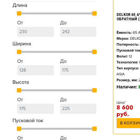
Длина
DELKOR 65 АЧ
ОБРАТНЫЙ (
От
До
Ёмкость:
65
А
Марка:
DELK
Ширина
Полярность:
Пусковой ток
Вольт:
12
От
До
Технология:
Тип корпуса:
ASIA
Размер, мм:
Высота
Наличие:
От
До
Цена*
8 600
руб.
Пусковой ток
В КОРЗИ
От
До