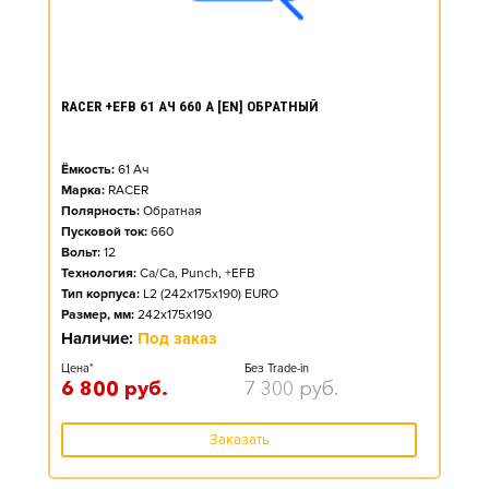
RACER +EFB 61 АЧ 660 А [EN] ОБРАТНЫЙ
Ёмкость:
61
Ач
Марка:
RACER
Полярность:
Обратная
Пусковой ток:
660
Вольт:
12
Технология:
Ca/Ca, Punch, +EFB
Тип корпуса:
L2 (242x175x190) EURO
Размер, мм:
242x175x190
Наличие:
Под заказ
Цена*
Без Trade-in
6 800
руб.
7 300
руб.
Заказать