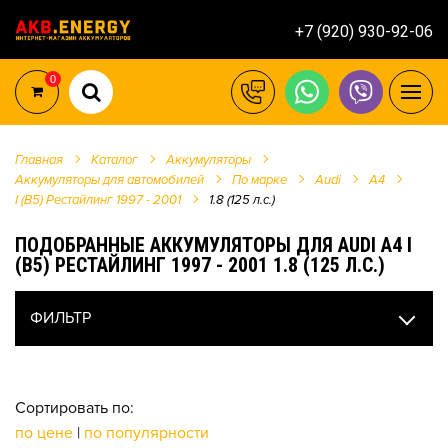
+7 (920) 930-92-06
0
Главная
Каталог
Аккумуляторы
Аккумуляторы для автомобилей
По марке
Audi
A4
I (B5) Рестайлинг 1997 - 2001
1.8 (125 л.с.)
ПОДОБРАННЫЕ АККУМУЛЯТОРЫ ДЛЯ AUDI A4 I
(B5) РЕСТАЙЛИНГ 1997 - 2001 1.8 (125 Л.С.)
ФИЛЬТР
Сортировать по:
по цене
|
по популярности