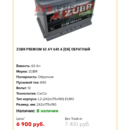
ZUBR PREMIUM 63 АЧ 640 А [EN] ОБРАТНЫЙ
Ёмкость:
63
Ач
Марка:
ZUBR
Полярность:
Обратная
Пусковой ток:
640
Вольт:
12
Технология:
Ca/Ca
Тип корпуса:
L2 (242x175x190) EURO
Размер, мм:
242x175x190
Наличие:
В наличии
Цена*
Без Trade-in
6 900
руб.
7 400
руб.