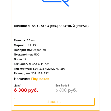
BUSHIDO SJ 55 АЧ 500 А [CCA] ОБРАТНЫЙ (70B24L)
Ёмкость:
55
Ач
Марка:
BUSHIDO
Полярность:
Обратная
Пусковой ток:
500
Вольт:
12
Технология:
Ca/Ca, Punch
Тип корпуса:
B24 (238x129x227) ASIA
Размер, мм:
237x128x222
Наличие:
Под заказ
Цена*
Без Trade-in
6 300
руб.
6 800
руб.
Заказать