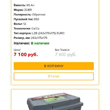
Ёмкость:
65
Ач
Марка:
ZUBR
Полярность:
Обратная
Пусковой ток:
650
Вольт:
12
Технология:
Ca/Ca
Тип корпуса:
L2B (242x175x175) EURO
Размер, мм:
242x175x175
Наличие:
В наличии
Цена*
Без Trade-in
7 100
руб.
7 600
руб.
В КОРЗИНУ
В 1 клик