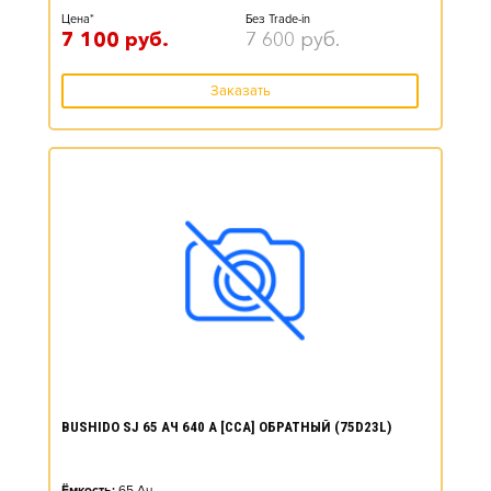
Цена*
Без Trade-in
7 100
руб.
7 600
руб.
Заказать
BUSHIDO SJ 65 АЧ 640 А [CCA] ОБРАТНЫЙ (75D23L)
Ёмкость:
65
Ач