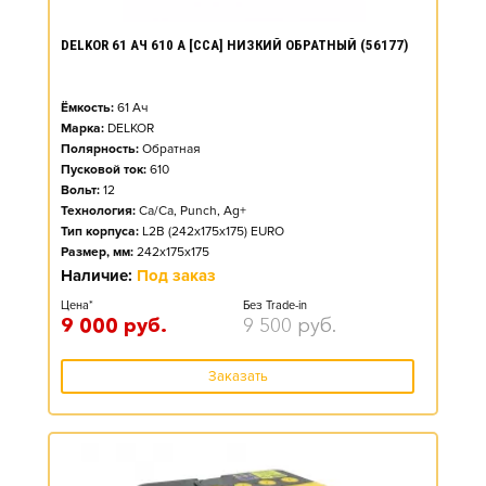
DELKOR 61 АЧ 610 А [CCA] НИЗКИЙ ОБРАТНЫЙ (56177)
Ёмкость:
61
Ач
Марка:
DELKOR
Полярность:
Обратная
Пусковой ток:
610
Вольт:
12
Технология:
Ca/Ca, Punch, Ag+
Тип корпуса:
L2B (242x175x175) EURO
Размер, мм:
242x175x175
Наличие:
Под заказ
Цена*
Без Trade-in
9 000
руб.
9 500
руб.
Заказать