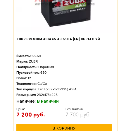
ZUBR PREMIUM ASIA 65 АЧ 650 А [EN] ОБРАТНЫЙ
Ёмкость:
65
Ач
Марка:
ZUBR
Полярность:
Обратная
Пусковой ток:
650
Вольт:
12
Технология:
Ca/Ca
Тип корпуса:
D23 (232x173x225) ASIA
Размер, мм:
232x173x225
Наличие:
В наличии
Цена*
Без Trade-in
7 200
руб.
7 700
руб.
В КОРЗИНУ