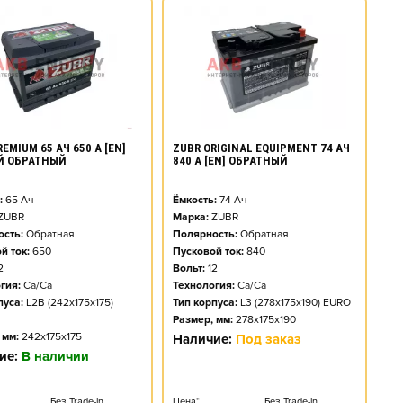
EMIUM 65 АЧ 650 А [EN]
ZUBR ORIGINAL EQUIPMENT 74 АЧ
Й ОБРАТНЫЙ
840 А [EN] ОБРАТНЫЙ
:
65
Ач
Ёмкость:
74
Ач
ZUBR
Марка:
ZUBR
сть:
Обратная
Полярность:
Обратная
й ток:
650
Пусковой ток:
840
2
Вольт:
12
гия:
Ca/Ca
Технология:
Ca/Ca
пуса:
L2B (242x175x175)
Тип корпуса:
L3 (278x175x190) EURO
Размер, мм:
278x175x190
 мм:
242x175x175
Наличие:
Под заказ
ие:
В наличии
Без Trade-in
Цена*
Без Trade-in