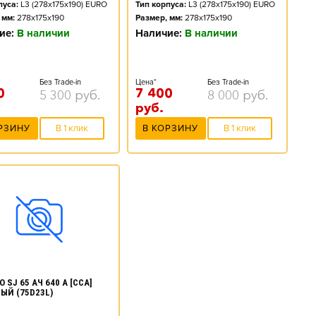
пуса:
L3 (278x175x190) EURO
Тип корпуса:
L3 (278x175x190) EURO
 мм:
278x175x190
Размер, мм:
278x175x190
ие:
В наличии
Наличие:
В наличии
Без Trade-in
Цена*
Без Trade-in
0
7 400
5 300
руб.
8 000
руб.
руб.
РЗИНУ
В 1 клик
В КОРЗИНУ
В 1 клик
 SJ 65 АЧ 640 А [CCA]
ЫЙ (75D23L)