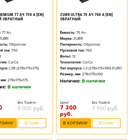
EMIUM 77 АЧ 730 А [EN]
ZUBR ULTRA 75 АЧ 760 А [EN]
Й ОБРАТНЫЙ
ОБРАТНЫЙ
:
77
Ач
Ёмкость:
75
Ач
ZUBR
Марка:
ZUBR
сть:
Обратная
Полярность:
Обратная
й ток:
730
Пусковой ток:
760
2
Вольт:
12
гия:
Ca/Ca
Технология:
Ca/Ca
пуса:
L3B (278x175x175)
Тип корпуса:
L3 (278x175x190) EURO
Размер, мм:
278x175x190
 мм:
278x175x175
Наличие:
В наличии
ие:
В наличии
Без Trade-in
Цена*
Без Trade-in
0
7 300
9 000
руб.
7 900
руб.
руб.
РЗИНУ
В 1 клик
В КОРЗИНУ
В 1 клик