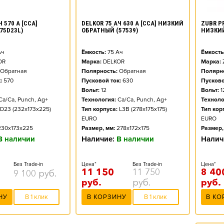
ZUBR PR
 570 А [CCA]
DELKOR 75 АЧ 630 А [CCA] НИЗКИЙ
НИЗКИ
75D23L)
ОБРАТНЫЙ (57539)
Ёмкость
ч
Ёмкость:
75
Ач
Марка:
OR
Марка:
DELKOR
Полярно
Обратная
Полярность:
Обратная
Пусково
:
570
Пусковой ток:
630
Вольт:
1
Вольт:
12
Техноло
Ca/Ca, Punch, Ag+
Технология:
Ca/Ca, Punch, Ag+
Тип кор
D23 (232x173x225)
Тип корпуса:
L3B (278x175x175)
EURO
EURO
Размер,
230x173x225
Размер, мм:
278x172x175
Налич
В наличии
Наличие:
В наличии
Цена*
Без Trade-in
Цена*
Без Trade-in
8 40
11 150
11 750
9 100
руб.
руб.
руб.
руб.
В КО
НУ
В 1 клик
В КОРЗИНУ
В 1 клик