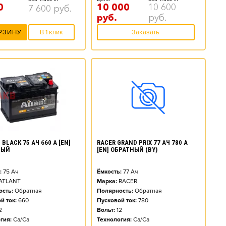
0
10 000
10 600
7 600
руб.
руб.
руб.
РЗИНУ
В 1 клик
Заказать
BLACK 75 АЧ 660 А [EN]
RACER GRAND PRIX 77 АЧ 780 А
НЫЙ
[EN] ОБРАТНЫЙ (BY)
:
75
Ач
Ёмкость:
77
Ач
ATLANT
Марка:
RACER
сть:
Обратная
Полярность:
Обратная
й ток:
660
Пусковой ток:
780
2
Вольт:
12
гия:
Ca/Ca
Технология:
Ca/Ca