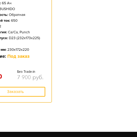
:
65
Ач
BUSHIDO
сть:
Обратная
й ток:
650
2
гия:
Ca/Ca, Punch
пуса:
D23 (232x173x225)
 мм:
230x172x220
ие:
Под заказ
Без Trade-in
0
7 900
руб.
Заказать