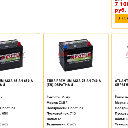
7 10
руб.
В КО
M ASIA 65 АЧ 650 А
ZUBR PREMIUM ASIA 75 АЧ 740 А
ATLANT 
НЫЙ
[EN] ОБРАТНЫЙ
ОБРАТ
ч
Ёмкость:
75
Ач
Ёмкость
Марка:
ZUBR
Марка:
Обратная
Полярность:
Обратная
Полярно
:
650
Пусковой ток:
740
Пусково
Вольт:
12
Вольт:
1
Ca/Ca
Технология:
Ca/Ca
Техноло