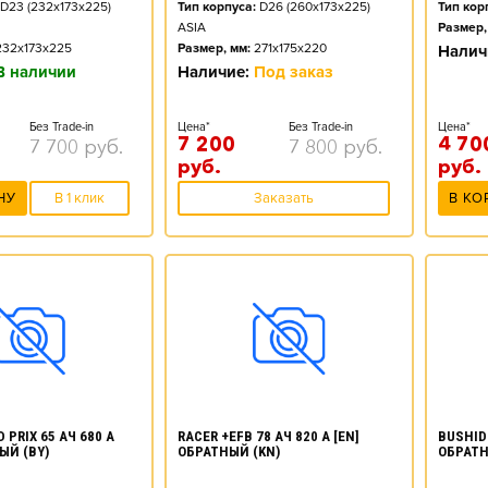
D23 (232x173x225)
Тип корпуса:
D26 (260x173x225)
Тип кор
ASIA
Размер,
232x173x225
Размер, мм:
271x175x220
Налич
В наличии
Наличие:
Под заказ
Без Trade-in
Цена*
Без Trade-in
Цена*
7 200
4 70
7 700
руб.
7 800
руб.
руб.
руб.
НУ
В 1 клик
Заказать
В КО
 PRIX 65 АЧ 680 А
RACER +EFB 78 АЧ 820 А [EN]
BUSHIDO
ЫЙ (BY)
ОБРАТНЫЙ (KN)
ОБРАТН