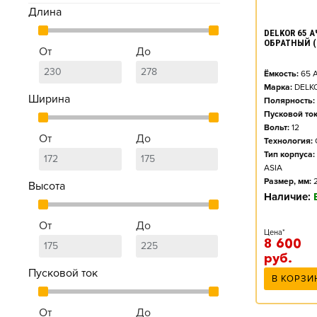
Длина
DELKOR 65 АЧ
ОБРАТНЫЙ (
От
До
Ёмкость:
65
А
Марка:
DELK
Ширина
Полярность:
Пусковой ток
Вольт:
12
От
До
Технология:
Тип корпуса:
ASIA
Размер, мм:
Высота
Наличие:
От
До
Цена*
8 600
руб.
Пусковой ток
В КОРЗИ
От
До