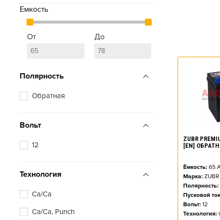
Емкость
От
До
Полярность
Обратная
Вольт
ZUBR PREMIU
12
[EN] ОБРАТ
Ёмкость:
65
А
Технология
Марка:
ZUBR
Полярность:
Ca/Ca
Пусковой ток
Вольт:
12
Ca/Ca, Punch
Технология: