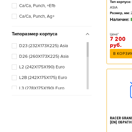
Тип корпуса:
Ca/Ca, Punch, +Efb
ASIA
Размер, мм:
Ca/Ca, Punch, Ag+
Наличие:
Типоразмер корпуса
Цена*
7 200
руб.
D23 (232X173X225) Asia
В КОРЗИ
D26 (260X173X225) Asia
L2 (242X175X190) Euro
L2B (242X175X175) Euro
L3 (278X175X190) Euro
L3B (278X175X175) Euro
RACER GRAND
[EN] ОБРАТН