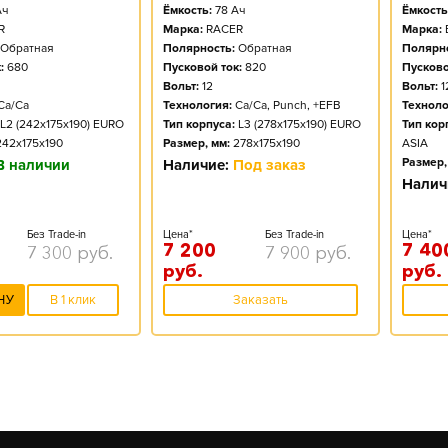
ч
Ёмкость:
78
Ач
Ёмкость
R
Марка:
RACER
Марка:
Обратная
Полярность:
Обратная
Полярно
:
680
Пусковой ток:
820
Пусково
Вольт:
12
Вольт:
1
Ca/Ca
Технология:
Ca/Ca, Punch, +EFB
Техноло
L2 (242x175x190) EURO
Тип корпуса:
L3 (278x175x190) EURO
Тип кор
242x175x190
Размер, мм:
278x175x190
ASIA
Размер,
В наличии
Наличие:
Под заказ
Налич
Без Trade-in
Цена*
Без Trade-in
Цена*
7 200
7 40
7 300
руб.
7 900
руб.
руб.
руб.
НУ
В 1 клик
Заказать