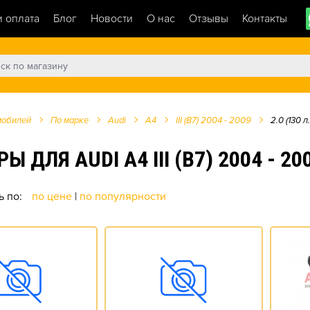
и оплата
Блог
Новости
О нас
Отзывы
Контакты
мобилей
По марке
Audi
A4
III (B7) 2004 - 2009
2.0 (130 л.
Я AUDI A4 III (B7) 2004 - 2009
ь по:
по цене
|
по популярности