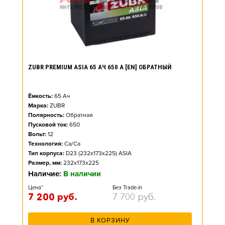
ZUBR PREMIUM ASIA 65 АЧ 650 А [EN] ОБРАТНЫЙ
Ёмкость:
65
Ач
Марка:
ZUBR
Полярность:
Обратная
Пусковой ток:
650
Вольт:
12
Технология:
Ca/Ca
Тип корпуса:
D23 (232x173x225) ASIA
Размер, мм:
232x173x225
Наличие:
В наличии
Цена*
Без Trade-in
7 200
руб.
7 700
руб.
В КОРЗИНУ