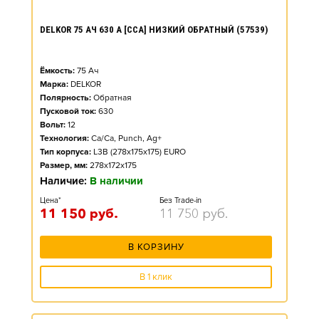
DELKOR 75 АЧ 630 А [CCA] НИЗКИЙ ОБРАТНЫЙ (57539)
Ёмкость:
75
Ач
Марка:
DELKOR
Полярность:
Обратная
Пусковой ток:
630
Вольт:
12
Технология:
Ca/Ca, Punch, Ag+
Тип корпуса:
L3B (278x175x175) EURO
Размер, мм:
278x172x175
Наличие:
В наличии
Цена*
Без Trade-in
11 150
руб.
11 750
руб.
В КОРЗИНУ
В 1 клик