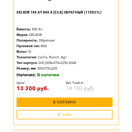
DELKOR 100 АЧ 800 А [CCA] ОБРАТНЫЙ (115D31L)
Ёмкость:
100
Ач
Марка:
DELKOR
Полярность:
Обратная
Пусковой ток:
800
Вольт:
12
Технология:
Ca/Ca, Punch, Ag+
Тип корпуса:
D31 (306x173x225) ASIA
Размер, мм:
301x172x220
Наличие:
В наличии
Цена*
Без Trade-in
13 300
руб.
14 100
руб.
В КОРЗИНУ
В 1 клик