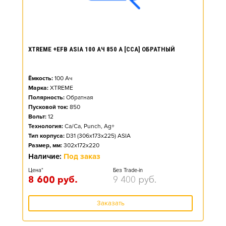
XTREME +EFB ASIA 100 АЧ 850 А [CCA] ОБРАТНЫЙ
Ёмкость:
100
Ач
Марка:
XTREME
Полярность:
Обратная
Пусковой ток:
850
Вольт:
12
Технология:
Ca/Ca, Punch, Ag+
Тип корпуса:
D31 (306x173x225) ASIA
Размер, мм:
302x172x220
Наличие:
Под заказ
Цена*
Без Trade-in
8 600
руб.
9 400
руб.
Заказать