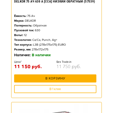
DELKOR 75 АЧ 630 А [CCA] НИЗКИЙ ОБРАТНЫЙ (57539)
Ёмкость:
75
Ач
Марка:
DELKOR
Полярность:
Обратная
Пусковой ток:
630
Вольт:
12
Технология:
Ca/Ca, Punch, Ag+
Тип корпуса:
L3B (278x175x175) EURO
Размер, мм:
278x172x175
Наличие:
В наличии
Цена*
Без Trade-in
11 150
руб.
11 750
руб.
В КОРЗИНУ
В 1 клик