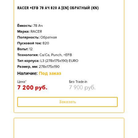
RACER +EFB 78 АЧ 820 А [EN] ОБРАТНЫЙ (KN)
Ёмкость:
78
Ач
Марка:
RACER
Полярность:
Обратная
Пусковой ток:
820
Вольт:
12
Технология:
Ca/Ca, Punch, +EFB
Тип корпуса:
L3 (278x175x190) EURO
Размер, мм:
278x175x190
Наличие:
Под заказ
Цена*
Без Trade-in
7 200
руб.
7 900
руб.
Заказать