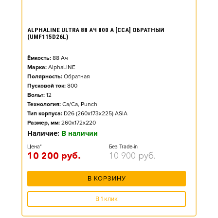
ALPHALINE ULTRA 88 АЧ 800 А [CCA] ОБРАТНЫЙ
(UMF115D26L)
Ёмкость:
88
Ач
Марка:
AlphaLINE
Полярность:
Обратная
Пусковой ток:
800
Вольт:
12
Технология:
Ca/Ca, Punch
Тип корпуса:
D26 (260x173x225) ASIA
Размер, мм:
260x172x220
Наличие:
В наличии
Цена*
Без Trade-in
10 200
руб.
10 900
руб.
В КОРЗИНУ
В 1 клик