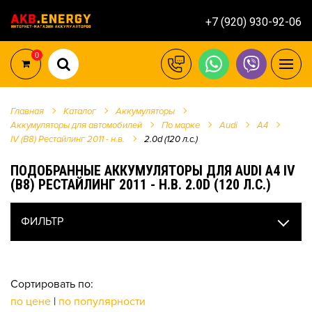
+7 (920) 930-92-06
0
Главная
Каталог
Аккумуляторы
Аккумуляторы для автомобилей
По марке
Audi
A4
IV (B8) Рестайлинг 2011 - н.в.
2.0d (120 л.с.)
ПОДОБРАННЫЕ АККУМУЛЯТОРЫ ДЛЯ AUDI A4 IV
(B8) РЕСТАЙЛИНГ 2011 - Н.В. 2.0D (120 Л.С.)
ФИЛЬТР
Сортировать по:
по цене
|
по популярности