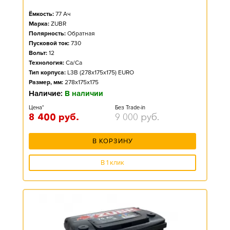
Ёмкость:
77
Ач
Марка:
ZUBR
Полярность:
Обратная
Пусковой ток:
730
Вольт:
12
Технология:
Ca/Ca
Тип корпуса:
L3B (278x175x175) EURO
Размер, мм:
278x175x175
Наличие:
В наличии
Цена*
Без Trade-in
8 400
руб.
9 000
руб.
В КОРЗИНУ
В 1 клик