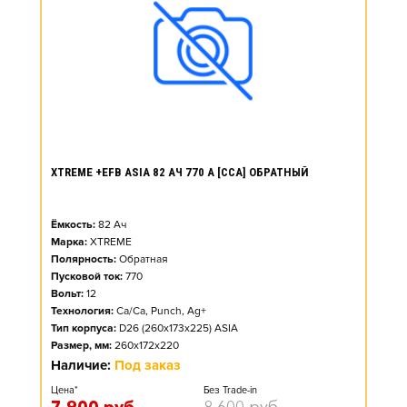
XTREME +EFB ASIA 82 АЧ 770 А [CCA] ОБРАТНЫЙ
Ёмкость:
82
Ач
Марка:
XTREME
Полярность:
Обратная
Пусковой ток:
770
Вольт:
12
Технология:
Ca/Ca, Punch, Ag+
Тип корпуса:
D26 (260x173x225) ASIA
Размер, мм:
260x172x220
Наличие:
Под заказ
Цена*
Без Trade-in