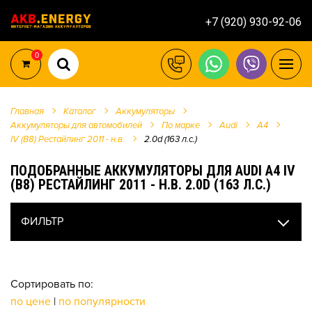
+7 (920) 930-92-06
0
Главная
Каталог
Аккумуляторы
Аккумуляторы для автомобилей
По марке
Audi
A4
IV (B8) Рестайлинг 2011 - н.в.
2.0d (163 л.с.)
ПОДОБРАННЫЕ АККУМУЛЯТОРЫ ДЛЯ AUDI A4 IV
(B8) РЕСТАЙЛИНГ 2011 - Н.В. 2.0D (163 Л.С.)
ФИЛЬТР
Сортировать по:
по цене
|
по популярности