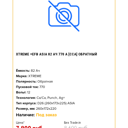
XTREME +EFB ASIA 82 АЧ 770 А [CCA] ОБРАТНЫЙ
Ёмкость:
82
Ач
Марка:
XTREME
Полярность:
Обратная
Пусковой ток:
770
Вольт:
12
Технология:
Ca/Ca, Punch, Ag+
Тип корпуса:
D26 (260x173x225) ASIA
Размер, мм:
260x172x220
Наличие:
Под заказ
Цена*
Без Trade-in