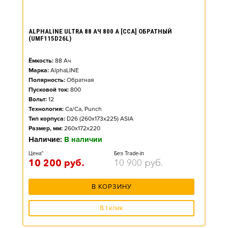
ALPHALINE ULTRA 88 АЧ 800 А [CCA] ОБРАТНЫЙ
(UMF115D26L)
Ёмкость:
88
Ач
Марка:
AlphaLINE
Полярность:
Обратная
Пусковой ток:
800
Вольт:
12
Технология:
Ca/Ca, Punch
Тип корпуса:
D26 (260x173x225) ASIA
Размер, мм:
260x172x220
Наличие:
В наличии
Цена*
Без Trade-in
10 200
руб.
10 900
руб.
В КОРЗИНУ
В 1 клик