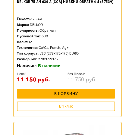
DELKOR 75 АЧ 630 А [CCA] НИЗКИЙ ОБРАТНЫЙ (57539)
Ёмкость:
75
Ач
Марка:
DELKOR
Полярность:
Обратная
Пусковой ток:
630
Вольт:
12
Технология:
Ca/Ca, Punch, Ag+
Тип корпуса:
L3B (278x175x175) EURO
Размер, мм:
278x172x175
Наличие:
В наличии
Цена*
Без Trade-in
11 150
руб.
11 750
руб.
В КОРЗИНУ
В 1 клик