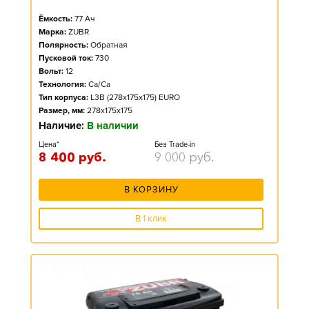
Ёмкость:
77
Ач
Марка:
ZUBR
Полярность:
Обратная
Пусковой ток:
730
Вольт:
12
Технология:
Ca/Ca
Тип корпуса:
L3B (278x175x175) EURO
Размер, мм:
278x175x175
Наличие:
В наличии
Цена*
Без Trade-in
8 400
руб.
9 000
руб.
В КОРЗИНУ
В 1 клик