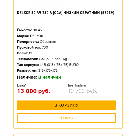
DELKOR 80 АЧ 730 А [CCA] НИЗКИЙ ОБРАТНЫЙ (58039)
Ёмкость:
80
Ач
Марка:
DELKOR
Полярность:
Обратная
Пусковой ток:
730
Вольт:
12
Технология:
Ca/Ca, Punch, Ag+
Тип корпуса:
L4B (315x175x175) EURO
Размер, мм:
315x175x175
Наличие:
В наличии
Цена*
Без Trade-in
13 000
руб.
13 700
руб.
В КОРЗИНУ
В 1 клик