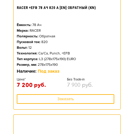
RACER +EFB 78 АЧ 820 А [EN] ОБРАТНЫЙ (KN)
Ёмкость:
78
Ач
Марка:
RACER
Полярность:
Обратная
Пусковой ток:
820
Вольт:
12
Технология:
Ca/Ca, Punch, +EFB
Тип корпуса:
L3 (278x175x190) EURO
Размер, мм:
278x175x190
Наличие:
Под заказ
Цена*
Без Trade-in
7 200
руб.
7 900
руб.
Заказать