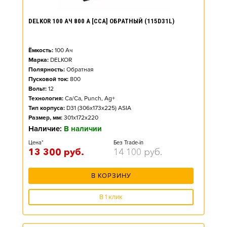
DELKOR 100 АЧ 800 А [CCA] ОБРАТНЫЙ (115D31L)
Ёмкость:
100
Ач
Марка:
DELKOR
Полярность:
Обратная
Пусковой ток:
800
Вольт:
12
Технология:
Ca/Ca, Punch, Ag+
Тип корпуса:
D31 (306x173x225) ASIA
Размер, мм:
301x172x220
Наличие:
В наличии
Цена*
Без Trade-in
13 300
руб.
14 100
руб.
В КОРЗИНУ
В 1 клик