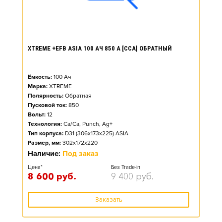
XTREME +EFB ASIA 100 АЧ 850 А [CCA] ОБРАТНЫЙ
Ёмкость:
100
Ач
Марка:
XTREME
Полярность:
Обратная
Пусковой ток:
850
Вольт:
12
Технология:
Ca/Ca, Punch, Ag+
Тип корпуса:
D31 (306x173x225) ASIA
Размер, мм:
302x172x220
Наличие:
Под заказ
Цена*
Без Trade-in
8 600
руб.
9 400
руб.
Заказать