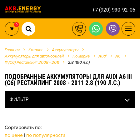
+7 (920) 930-92-06
0
Главная
Каталог
Аккумуляторы
Аккумуляторы для автомобилей
По марке
Audi
A6
III (C6) Рестайлинг 2008 - 2011
2.8 (190 л.с.)
ПОДОБРАННЫЕ АККУМУЛЯТОРЫ ДЛЯ AUDI A6 III
(C6) РЕСТАЙЛИНГ 2008 - 2011 2.8 (190 Л.С.)
ФИЛЬТР
Сортировать по:
по цене
|
по популярности