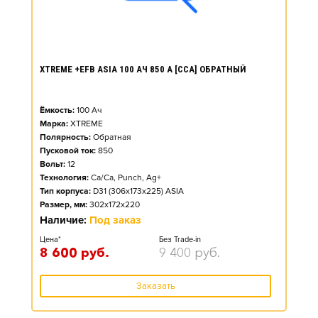
XTREME +EFB ASIA 100 АЧ 850 А [CCA] ОБРАТНЫЙ
Ёмкость:
100
Ач
Марка:
XTREME
Полярность:
Обратная
Пусковой ток:
850
Вольт:
12
Технология:
Ca/Ca, Punch, Ag+
Тип корпуса:
D31 (306x173x225) ASIA
Размер, мм:
302x172x220
Наличие:
Под заказ
Цена*
Без Trade-in
8 600
руб.
9 400
руб.
Заказать