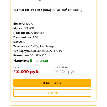
DELKOR 100 АЧ 800 А [CCA] ОБРАТНЫЙ (115D31L)
Ёмкость:
100
Ач
Марка:
DELKOR
Полярность:
Обратная
Пусковой ток:
800
Вольт:
12
Технология:
Ca/Ca, Punch, Ag+
Тип корпуса:
D31 (306x173x225) ASIA
Размер, мм:
301x172x220
Наличие:
В наличии
Цена*
Без Trade-in
13 300
руб.
14 100
руб.
В КОРЗИНУ
В 1 клик