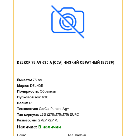
DELKOR 75 АЧ 630 А [CCA] НИЗКИЙ ОБРАТНЫЙ (57539)
Ёмкость:
75
Ач
Марка:
DELKOR
Полярность:
Обратная
Пусковой ток:
630
Вольт:
12
Технология:
Ca/Ca, Punch, Ag+
Тип корпуса:
L3B (278x175x175) EURO
Размер, мм:
278x172x175
Наличие:
В наличии
Цена*
Без Trade-in