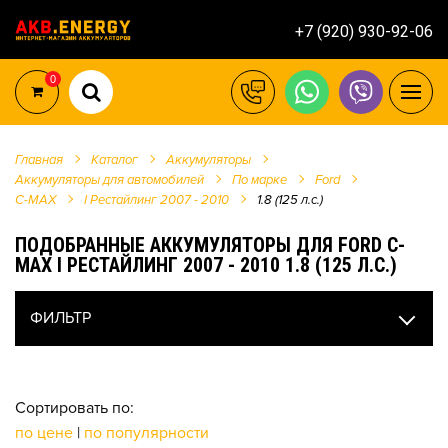
+7 (920) 930-92-06
0
Главная
Каталог
Аккумуляторы
Аккумуляторы для автомобилей
По марке
Ford
C-MAX
I Рестайлинг 2007 - 2010
1.8 (125 л.с.)
ПОДОБРАННЫЕ АККУМУЛЯТОРЫ ДЛЯ FORD C-
MAX I РЕСТАЙЛИНГ 2007 - 2010 1.8 (125 Л.С.)
ФИЛЬТР
Сортировать по:
по цене
|
по популярности