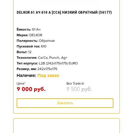
DELKOR 61 АЧ 610 А [CCA] НИЗКИЙ ОБРАТНЫЙ (56177)
Ёмкость:
61
Ач
Марка:
DELKOR
Полярность:
Обратная
Пусковой ток:
610
Вольт:
12
Технология:
Ca/Ca, Punch, Ag+
Тип корпуса:
L2B (242x175x175) EURO
Размер, мм:
242x175x175
Наличие:
Под заказ
Цена*
Без Trade-in
9 000
руб.
9 500
руб.
Заказать