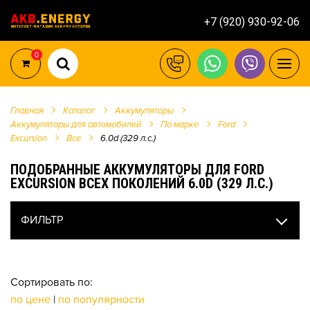
+7 (920) 930-92-06
0
Главная
Каталог
Аккумуляторы
Аккумуляторы для автомобилей
По марке
Ford
Excursion
Все
6.0d (329 л.с.)
ПОДОБРАННЫЕ АККУМУЛЯТОРЫ ДЛЯ FORD
EXCURSION ВСЕХ ПОКОЛЕНИЙ 6.0D (329 Л.С.)
ФИЛЬТР
Сортировать по:
по цене
|
по популярности