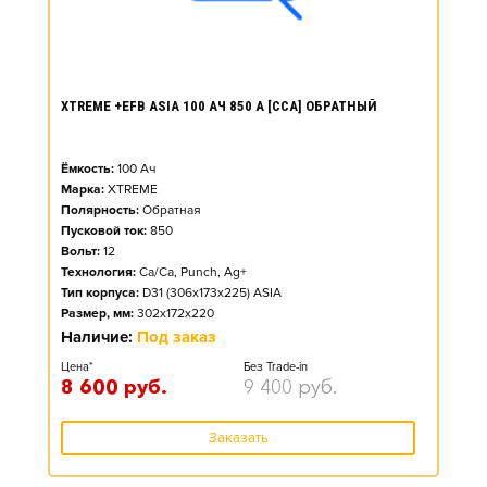
XTREME +EFB ASIA 100 АЧ 850 А [CCA] ОБРАТНЫЙ
Ёмкость:
100
Ач
Марка:
XTREME
Полярность:
Обратная
Пусковой ток:
850
Вольт:
12
Технология:
Ca/Ca, Punch, Ag+
Тип корпуса:
D31 (306x173x225) ASIA
Размер, мм:
302x172x220
Наличие:
Под заказ
Цена*
Без Trade-in
8 600
руб.
9 400
руб.
Заказать