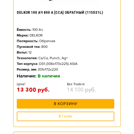
DELKOR 100 АЧ 800 А [CCA] ОБРАТНЫЙ (115D31L)
Ёмкость:
100
Ач
Марка:
DELKOR
Полярность:
Обратная
Пусковой ток:
800
Вольт:
12
Технология:
Ca/Ca, Punch, Ag+
Тип корпуса:
D31 (306x173x225) ASIA
Размер, мм:
301x172x220
Наличие:
В наличии
Цена*
Без Trade-in
13 300
руб.
14 100
руб.
В КОРЗИНУ
В 1 клик