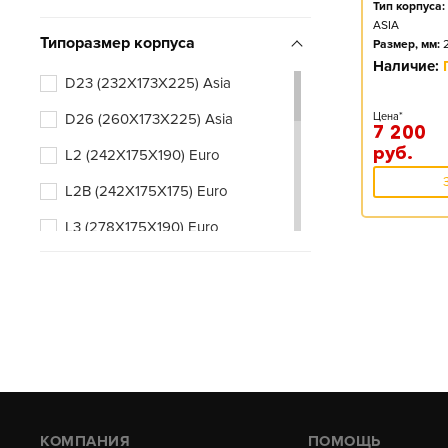
Тип корпуса:
ASIA
Типоразмер корпуса
Размер, мм:
Наличие:
D23 (232X173X225) Asia
D26 (260X173X225) Asia
Цена*
7 200
руб.
L2 (242X175X190) Euro
L2B (242X175X175) Euro
L3 (278X175X190) Euro
L3B (278X175X175) Euro
КОМПАНИЯ
ПОМОЩЬ