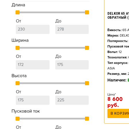
Длина
DELKOR 65 АЧ
ОБРАТНЫЙ (
От
До
Ёмкость:
65
А
Марка:
DELK
Ширина
Полярность:
Пусковой ток
Вольт:
12
От
До
Технология:
Тип корпуса:
ASIA
Размер, мм:
Высота
Наличие:
От
До
Цена*
8 600
руб.
Пусковой ток
В КОРЗИ
От
До