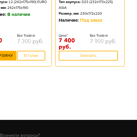
пуса:
L2 (242x175x190) EURO
Тип корпуса:
D23 (232x173x225)
 мм:
242x175x190
ASIA
Размер, мм:
230x172x220
ие:
В наличии
Наличие:
Под заказ
Без Trade-in
Цена*
Без Trade-in
0
7 400
7 300
руб.
7 900
руб.
руб.
РЗИНУ
В 1 клик
Заказать
Возникли вопросы?