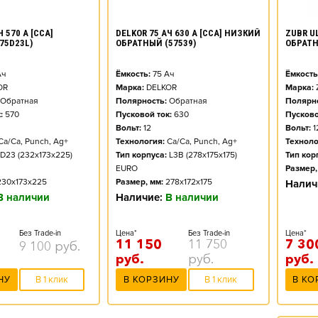
ZUBR UL
 570 А [CCA]
DELKOR 75 АЧ 630 А [CCA] НИЗКИЙ
ОБРАТ
75D23L)
ОБРАТНЫЙ (57539)
Ёмкость
ч
Ёмкость:
75
Ач
Марка:
OR
Марка:
DELKOR
Полярно
Обратная
Полярность:
Обратная
Пусково
:
570
Пусковой ток:
630
Вольт:
1
Вольт:
12
Техноло
Ca/Ca, Punch, Ag+
Технология:
Ca/Ca, Punch, Ag+
Тип кор
D23 (232x173x225)
Тип корпуса:
L3B (278x175x175)
Размер,
EURO
230x173x225
Размер, мм:
278x172x175
Налич
В наличии
Наличие:
В наличии
Цена*
Без Trade-in
Цена*
Без Trade-in
7 30
11 150
11 750
9 100
руб.
руб.
руб.
руб.
В КО
НУ
В 1 клик
В КОРЗИНУ
В 1 клик