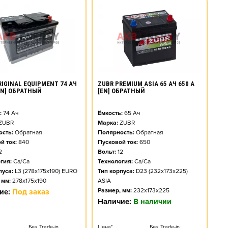
RIGINAL EQUIPMENT 74 АЧ
ZUBR PREMIUM ASIA 65 АЧ 650 А
[EN] ОБРАТНЫЙ
[EN] ОБРАТНЫЙ
:
74
Ач
Ёмкость:
65
Ач
ZUBR
Марка:
ZUBR
сть:
Обратная
Полярность:
Обратная
й ток:
840
Пусковой ток:
650
2
Вольт:
12
гия:
Ca/Ca
Технология:
Ca/Ca
пуса:
L3 (278x175x190) EURO
Тип корпуса:
D23 (232x173x225)
 мм:
278x175x190
ASIA
Размер, мм:
232x173x225
ие:
Под заказ
Наличие:
В наличии
Без Trade-in
Цена*
Без Trade-in