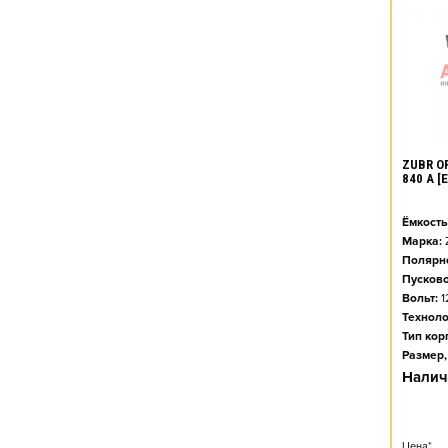
ZUBR O
840 А 
Ёмкость
Марка:
Полярно
Пусково
Вольт:
1
Техноло
Тип кор
Размер,
Налич
Цена*