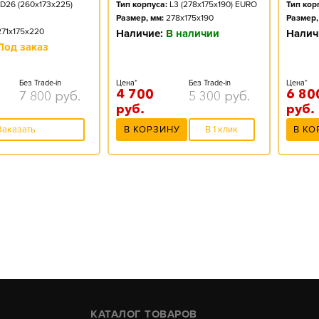
D26 (260x173x225)
Тип корпуса:
L3 (278x175x190) EURO
Тип кор
Размер, мм:
278x175x190
Размер,
271x175x220
Наличие:
В наличии
Налич
Под заказ
Без Trade-in
Цена*
Без Trade-in
Цена*
4 700
6 80
7 800
руб.
5 300
руб.
руб.
руб.
Заказать
В КОРЗИНУ
В 1 клик
В КО
КАТАЛОГ ТОВАРОВ