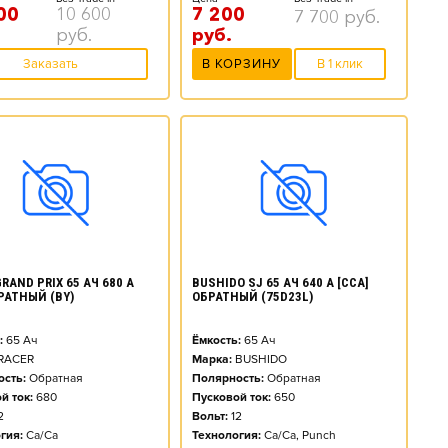
00
10 600
7 200
7 700
руб.
руб.
руб.
Заказать
В КОРЗИНУ
В 1 клик
RAND PRIX 65 АЧ 680 А
BUSHIDO SJ 65 АЧ 640 А [CCA]
БРАТНЫЙ (BY)
ОБРАТНЫЙ (75D23L)
:
65
Ач
Ёмкость:
65
Ач
RACER
Марка:
BUSHIDO
сть:
Обратная
Полярность:
Обратная
й ток:
680
Пусковой ток:
650
2
Вольт:
12
гия:
Ca/Ca
Технология:
Ca/Ca, Punch