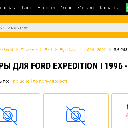
и оплата
Блог
Новости
О нас
Отзывы
Контакты
мобилей
По марке
Ford
Expedition
I 1996 - 2003
5.4 (263 
ЛЯ FORD EXPEDITION I 1996 - 20
ь по:
по цене
|
по популярности