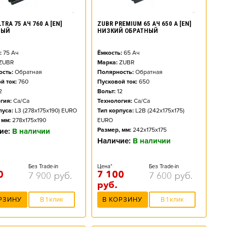
TRA 75 АЧ 760 А [EN]
ZUBR PREMIUM 65 АЧ 650 А [EN]
НЫЙ
НИЗКИЙ ОБРАТНЫЙ
:
75
Ач
Ёмкость:
65
Ач
ZUBR
Марка:
ZUBR
сть:
Обратная
Полярность:
Обратная
й ток:
760
Пусковой ток:
650
2
Вольт:
12
гия:
Ca/Ca
Технология:
Ca/Ca
пуса:
L3 (278x175x190) EURO
Тип корпуса:
L2B (242x175x175)
 мм:
278x175x190
EURO
Размер, мм:
242x175x175
ие:
В наличии
Наличие:
В наличии
Без Trade-in
Цена*
Без Trade-in
0
7 100
7 900
руб.
7 600
руб.
руб.
РЗИНУ
В 1 клик
В КОРЗИНУ
В 1 клик