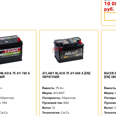
10 0
руб.
M ASIA 75 АЧ 740 А
ATLANT BLACK 75 АЧ 660 А [EN]
RACER G
НЫЙ
ОБРАТНЫЙ
[EN] О
ч
Ёмкость:
75
Ач
Ёмкость
Марка:
ATLANT
Марка:
Обратная
Полярность:
Обратная
Полярно
:
740
Пусковой ток:
660
Пусково
Вольт:
12
Вольт:
1
Ca/Ca
Технология:
Ca/Ca
Техноло