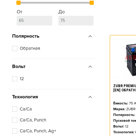
От
До
Полярность
Обратная
Вольт
12
ZUBR PREMIU
[EN] ОБРАТ
Технология
Ёмкость:
75
А
Ca/Ca
Марка:
ZUBR
Полярность:
Ca/Ca, Punch
Пусковой ток
Вольт:
12
Ca/Ca, Punch, Ag+
Технология: