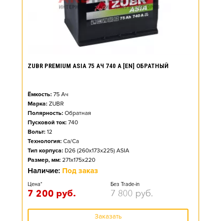
ZUBR PREMIUM ASIA 75 АЧ 740 А [EN] ОБРАТНЫЙ
Ёмкость:
75
Ач
Марка:
ZUBR
Полярность:
Обратная
Пусковой ток:
740
Вольт:
12
Технология:
Ca/Ca
Тип корпуса:
D26 (260x173x225) ASIA
Размер, мм:
271x175x220
Наличие:
Под заказ
Цена*
Без Trade-in
7 200
руб.
7 800
руб.
Заказать