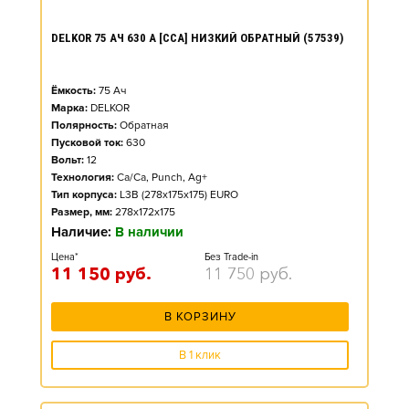
DELKOR 75 АЧ 630 А [CCA] НИЗКИЙ ОБРАТНЫЙ (57539)
Ёмкость:
75
Ач
Марка:
DELKOR
Полярность:
Обратная
Пусковой ток:
630
Вольт:
12
Технология:
Ca/Ca, Punch, Ag+
Тип корпуса:
L3B (278x175x175) EURO
Размер, мм:
278x172x175
Наличие:
В наличии
Цена*
Без Trade-in
11 150
руб.
11 750
руб.
В КОРЗИНУ
В 1 клик