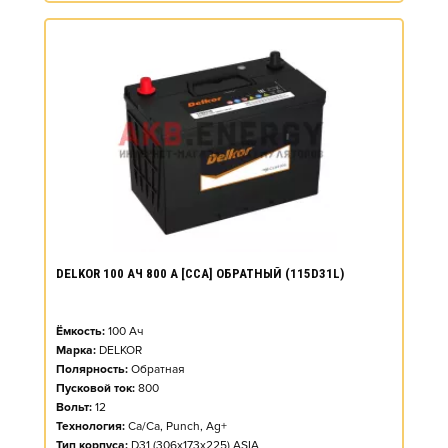
DELKOR 100 АЧ 800 А [CCA] ОБРАТНЫЙ (115D31L)
Ёмкость:
100
Ач
Марка:
DELKOR
Полярность:
Обратная
Пусковой ток:
800
Вольт:
12
Технология:
Ca/Ca, Punch, Ag+
Тип корпуса:
D31 (306x173x225) ASIA