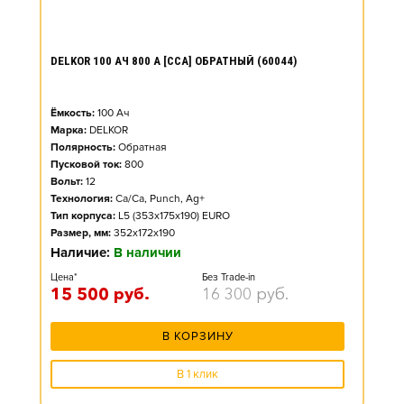
DELKOR 100 АЧ 800 А [CCA] ОБРАТНЫЙ (60044)
Ёмкость:
100
Ач
Марка:
DELKOR
Полярность:
Обратная
Пусковой ток:
800
Вольт:
12
Технология:
Ca/Ca, Punch, Ag+
Тип корпуса:
L5 (353x175x190) EURO
Размер, мм:
352x172x190
Наличие:
В наличии
Цена*
Без Trade-in
15 500
руб.
16 300
руб.
В КОРЗИНУ
В 1 клик