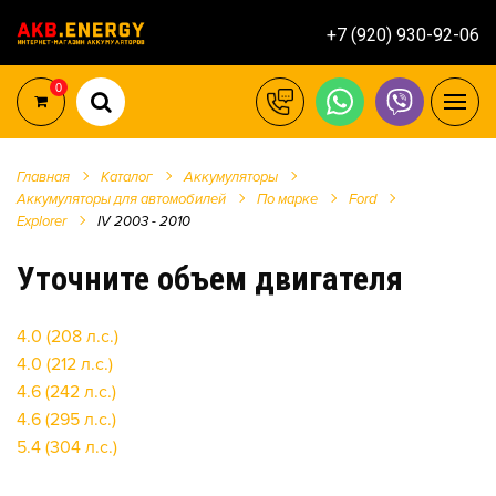
+7 (920) 930-92-06
0
Главная
Каталог
Аккумуляторы
Аккумуляторы для автомобилей
По марке
Ford
Explorer
IV 2003 - 2010
Уточните объем двигателя
4.0 (208 л.с.)
4.0 (212 л.с.)
4.6 (242 л.с.)
4.6 (295 л.с.)
5.4 (304 л.с.)