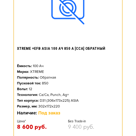
XTREME +EFB ASIA 100 АЧ 850 А [CCA] ОБРАТНЫЙ
Ёмкость:
100
Ач
Марка:
XTREME
Полярность:
Обратная
Пусковой ток:
850
Вольт:
12
Технология:
Ca/Ca, Punch, Ag+
Тип корпуса:
D31 (306x173x225) ASIA
Размер, мм:
302x172x220
Наличие:
Под заказ
Цена*
Без Trade-in
8 600
руб.
9 400
руб.