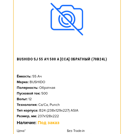
BUSHIDO SJ 55 АЧ 500 А [CCA] ОБРАТНЫЙ (70B24L)
Ёмкость:
55
Ач
Марка:
BUSHIDO
Полярность:
Обратная
Пусковой ток:
500
Вольт:
12
Технология:
Ca/Ca, Punch
Тип корпуса:
B24 (238x129x227) ASIA
Размер, мм:
237x128x222
Наличие:
Под заказ
Цена*
Без Trade-in