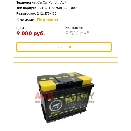
Технология:
Ca/Ca, Punch, Ag+
Тип корпуса:
L2B (242x175x175) EURO
Размер, мм:
242x175x175
Наличие:
Под заказ
Цена*
Без Trade-in
9 000
руб.
9 500
руб.
Заказать