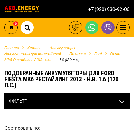
+7 (920) 930-92-06
0
Главная
Каталог
Аккумуляторы
Аккумуляторы для автомобилей
По марке
Ford
Fiesta
Mk6 Рестайлинг 2013 - н.в.
1.6 (120 л.с.)
ПОДОБРАННЫЕ АККУМУЛЯТОРЫ ДЛЯ FORD
FIESTA MK6 РЕСТАЙЛИНГ 2013 - Н.В. 1.6 (120
Л.С.)
ФИЛЬТР
Сортировать по: