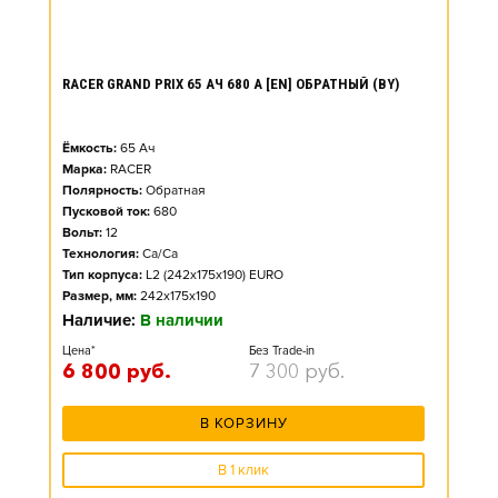
RACER GRAND PRIX 65 АЧ 680 А [EN] ОБРАТНЫЙ (BY)
Ёмкость:
65
Ач
Марка:
RACER
Полярность:
Обратная
Пусковой ток:
680
Вольт:
12
Технология:
Ca/Ca
Тип корпуса:
L2 (242x175x190) EURO
Размер, мм:
242x175x190
Наличие:
В наличии
Цена*
Без Trade-in
6 800
руб.
7 300
руб.
В КОРЗИНУ
В 1 клик