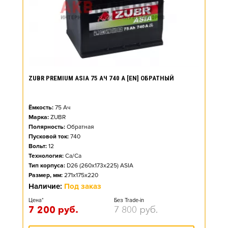
ZUBR PREMIUM ASIA 75 АЧ 740 А [EN] ОБРАТНЫЙ
Ёмкость:
75
Ач
Марка:
ZUBR
Полярность:
Обратная
Пусковой ток:
740
Вольт:
12
Технология:
Ca/Ca
Тип корпуса:
D26 (260x173x225) ASIA
Размер, мм:
271x175x220
Наличие:
Под заказ
Цена*
Без Trade-in
7 200
руб.
7 800
руб.