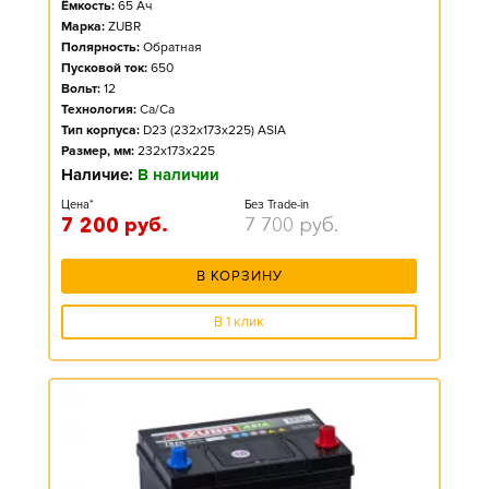
Ёмкость:
65
Ач
Марка:
ZUBR
Полярность:
Обратная
Пусковой ток:
650
Вольт:
12
Технология:
Ca/Ca
Тип корпуса:
D23 (232x173x225) ASIA
Размер, мм:
232x173x225
Наличие:
В наличии
Цена*
Без Trade-in
7 200
руб.
7 700
руб.
В КОРЗИНУ
В 1 клик