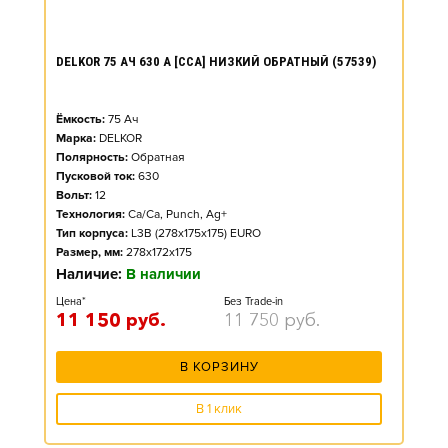
DELKOR 75 АЧ 630 А [CCA] НИЗКИЙ ОБРАТНЫЙ (57539)
Ёмкость:
75
Ач
Марка:
DELKOR
Полярность:
Обратная
Пусковой ток:
630
Вольт:
12
Технология:
Ca/Ca, Punch, Ag+
Тип корпуса:
L3B (278x175x175) EURO
Размер, мм:
278x172x175
Наличие:
В наличии
Цена*
Без Trade-in
11 150
руб.
11 750
руб.
В КОРЗИНУ
В 1 клик