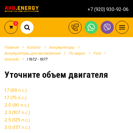
+7 (920) 930-92-06
0
Главная
Каталог
Аккумуляторы
Аккумуляторы для автомобилей
По марке
Ford
Granada
I 1972 - 1977
Уточните объем двигателя
1.7 (69 л.с.)
1.7 (75 л.с.)
2.0 (90 л.с.)
2.3 (107 л.с.)
2.5 (125 л.с.)
3.0 (137 л.с.)