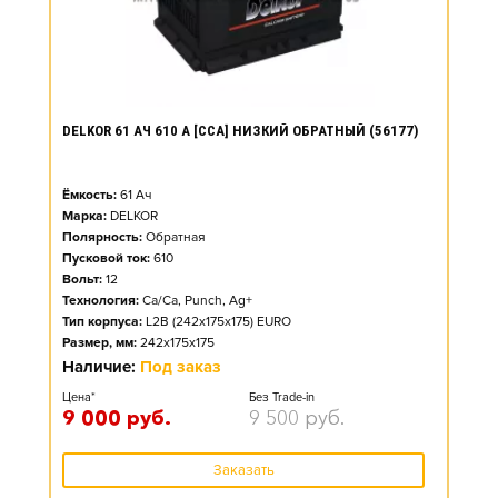
DELKOR 61 АЧ 610 А [CCA] НИЗКИЙ ОБРАТНЫЙ (56177)
Ёмкость:
61
Ач
Марка:
DELKOR
Полярность:
Обратная
Пусковой ток:
610
Вольт:
12
Технология:
Ca/Ca, Punch, Ag+
Тип корпуса:
L2B (242x175x175) EURO
Размер, мм:
242x175x175
Наличие:
Под заказ
Цена*
Без Trade-in
9 000
руб.
9 500
руб.
Заказать