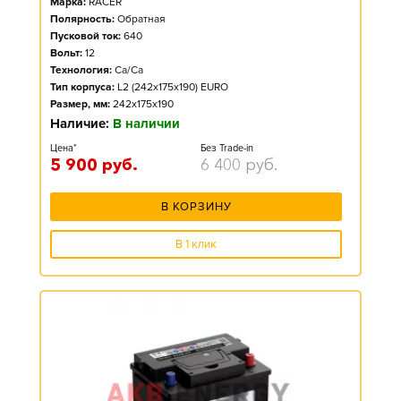
Марка:
RACER
Полярность:
Обратная
Пусковой ток:
640
Вольт:
12
Технология:
Ca/Ca
Тип корпуса:
L2 (242x175x190) EURO
Размер, мм:
242x175x190
Наличие:
В наличии
Цена*
Без Trade-in
5 900
руб.
6 400
руб.
В КОРЗИНУ
В 1 клик