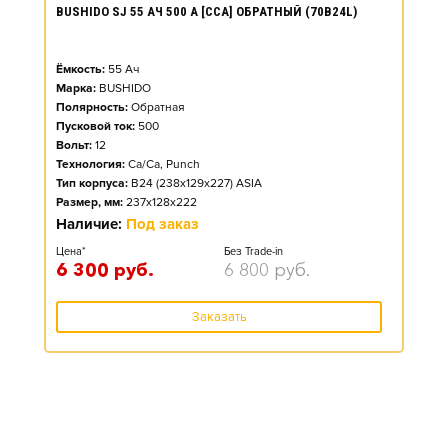
BUSHIDO SJ 55 АЧ 500 А [CCA] ОБРАТНЫЙ (70B24L)
Ёмкость:
55
Ач
Марка:
BUSHIDO
Полярность:
Обратная
Пусковой ток:
500
Вольт:
12
Технология:
Ca/Ca, Punch
Тип корпуса:
B24 (238x129x227) ASIA
Размер, мм:
237x128x222
Наличие:
Под заказ
Цена*
Без Trade-in
6 300
руб.
6 800
руб.
Заказать