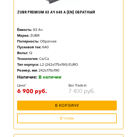
ZUBR PREMIUM 63 АЧ 640 А [EN] ОБРАТНЫЙ
Ёмкость:
63
Ач
Марка:
ZUBR
Полярность:
Обратная
Пусковой ток:
640
Вольт:
12
Технология:
Ca/Ca
Тип корпуса:
L2 (242x175x190) EURO
Размер, мм:
242x175x190
Наличие:
В наличии
Цена*
Без Trade-in
6 900
руб.
7 400
руб.
В КОРЗИНУ
В 1 клик