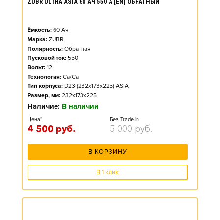
ZUBR ULTRA ASIA 60 АЧ 550 А [EN] ОБРАТНЫЙ
Ёмкость:
60
Ач
Марка:
ZUBR
Полярность:
Обратная
Пусковой ток:
550
Вольт:
12
Технология:
Ca/Ca
Тип корпуса:
D23 (232x173x225) ASIA
Размер, мм:
232x173x225
Наличие:
В наличии
Цена*
Без Trade-in
4 500
руб.
5 000
руб.
В КОРЗИНУ
В 1 клик