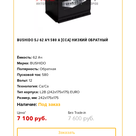
BUSHIDO SJ 62 АЧ 580 А [CCA] НИЗКИЙ ОБРАТНЫЙ
Ёмкость:
62
Ач
Марка:
BUSHIDO
Полярность:
Обратная
Пусковой ток:
580
Вольт:
12
Технология:
Ca/Ca
Тип корпуса:
L2B (242x175x175) EURO
Размер, мм:
242x175x175
Наличие:
Под заказ
Цена*
Без Trade-in
7 100
руб.
7 600
руб.
Заказать