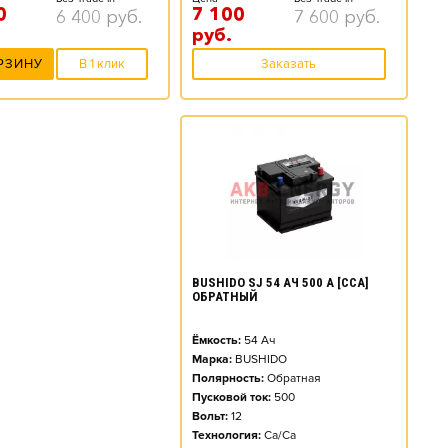
7 100
0
7 600
руб.
6 400
руб.
руб.
Заказать
РЗИНУ
В 1 клик
BUSHIDO SJ 54 АЧ 500 А [CCA]
ОБРАТНЫЙ
Ёмкость:
54
Ач
Марка:
BUSHIDO
Полярность:
Обратная
Пусковой ток:
500
Вольт:
12
Технология:
Ca/Ca