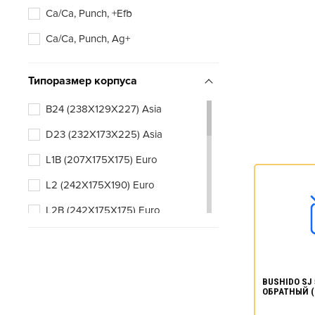
Ca/Ca, Punch, +Efb
Ca/Ca, Punch, Ag+
Типоразмер корпуса
B24 (238X129X227) Asia
D23 (232X173X225) Asia
L1B (207X175X175) Euro
L2 (242X175X190) Euro
L2B (242X175X175) Euro
BUSHIDO SJ 
ОБРАТНЫЙ (