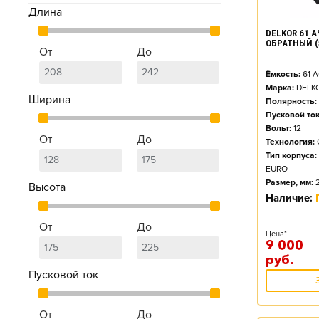
Длина
DELKOR 61 А
ОБРАТНЫЙ (
От
До
Ёмкость:
61
А
Марка:
DELK
Ширина
Полярность:
Пусковой ток
Вольт:
12
От
До
Технология:
Тип корпуса:
EURO
Размер, мм:
Высота
Наличие:
От
До
Цена*
9 000
руб.
Пусковой ток
От
До