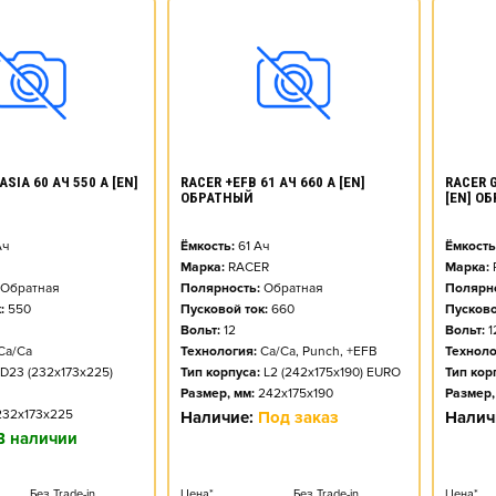
SIA 60 АЧ 550 А [EN]
RACER +EFB 61 АЧ 660 А [EN]
RACER G
ОБРАТНЫЙ
[EN] О
ч
Ёмкость:
61
Ач
Ёмкость
Марка:
RACER
Марка:
Обратная
Полярность:
Обратная
Полярно
:
550
Пусковой ток:
660
Пусково
Вольт:
12
Вольт:
1
Ca/Ca
Технология:
Ca/Ca, Punch, +EFB
Техноло
D23 (232x173x225)
Тип корпуса:
L2 (242x175x190) EURO
Тип кор
Размер, мм:
242x175x190
Размер,
232x173x225
Наличие:
Под заказ
Налич
В наличии
Без Trade-in
Цена*
Без Trade-in
Цена*