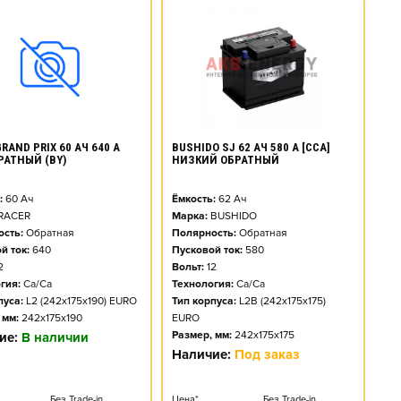
BUSHIDO SJ 62 АЧ 580 А [CCA]
RAND PRIX 60 АЧ 640 А
НИЗКИЙ ОБРАТНЫЙ
БРАТНЫЙ (BY)
Ёмкость:
62
Ач
:
60
Ач
Марка:
BUSHIDO
RACER
Полярность:
Обратная
сть:
Обратная
Пусковой ток:
580
й ток:
640
Вольт:
12
2
Технология:
Ca/Ca
гия:
Ca/Ca
Тип корпуса:
L2B (242x175x175)
пуса:
L2 (242x175x190) EURO
EURO
 мм:
242x175x190
Размер, мм:
242x175x175
ие:
В наличии
Наличие:
Под заказ
Цена*
Без Trade-in
Без Trade-in