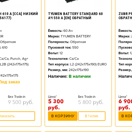
Ч 610 А [CCA] НИЗКИЙ
TYUMEN BATTERY STANDARD 60
ZUBR PR
56177)
АЧ 550 А [EN] ОБРАТНЫЙ
ОБРАТ
ч
Ёмкость:
60
Ач
Ёмкость
OR
Марка:
TYUMEN BATTERY
Марка:
Обратная
Полярность:
Обратная
Полярно
:
610
Пусковой ток:
550
Пусково
Вольт:
12
Вольт:
1
Ca/Ca, Punch, Ag+
Технология:
Ca/Ca
Техноло
L2B (242x175x175)
Тип корпуса:
L2 (242x175x190) EURO
Тип кор
Размер, мм:
242x175x190
Размер,
242x175x175
Наличие:
В наличии
Налич
Под заказ
Без Trade-in
Цена*
Без Trade-in
Цена*
5 300
6 90
9 500
руб.
5 800
руб.
руб.
руб.
Заказать
В КОРЗИНУ
В 1 клик
В КО