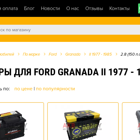
и оплата
Блог
Новости
О нас
Отзывы
Контакты
мобилей
По марке
Ford
Granada
II 1977 - 1985
2.8 (150 л.с
ЛЯ FORD GRANADA II 1977 - 198
ь по:
по цене
|
по популярности