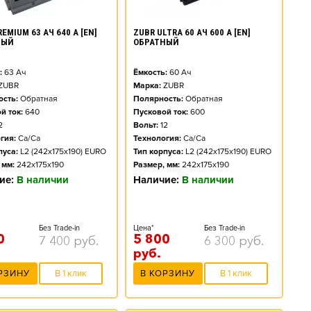
EMIUM 63 АЧ 640 А [EN]
ZUBR ULTRA 60 АЧ 600 А [EN]
НЫЙ
ОБРАТНЫЙ
:
63
Ач
Ёмкость:
60
Ач
ZUBR
Марка:
ZUBR
сть:
Обратная
Полярность:
Обратная
й ток:
640
Пусковой ток:
600
2
Вольт:
12
гия:
Ca/Ca
Технология:
Ca/Ca
пуса:
L2 (242x175x190) EURO
Тип корпуса:
L2 (242x175x190) EURO
 мм:
242x175x190
Размер, мм:
242x175x190
ие:
В наличии
Наличие:
В наличии
Без Trade-in
Цена*
Без Trade-in
0
5 800
7 400
руб.
6 300
руб.
руб.
РЗИНУ
В 1 клик
В КОРЗИНУ
В 1 клик