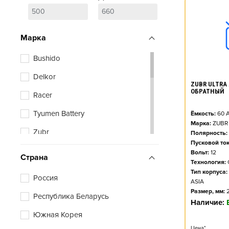
Марка
Bushido
Delkor
ZUBR ULTRA A
ОБРАТНЫЙ
Racer
Tyumen Battery
Ёмкость:
60
А
Марка:
ZUBR
Zubr
Полярность:
Пусковой ток
Вольт:
12
Страна
Технология:
Тип корпуса:
Россия
ASIA
Размер, мм:
Республика Беларусь
Наличие:
Южная Корея
Цена*