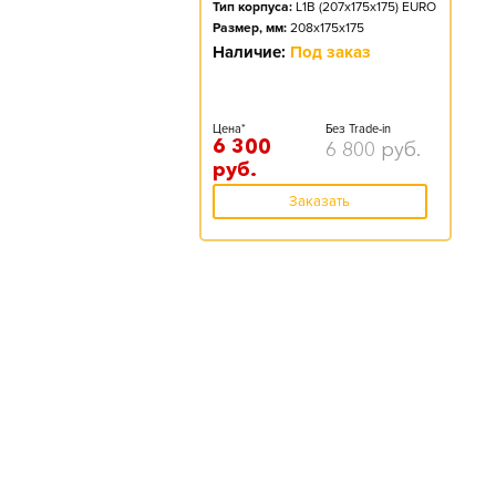
Тип корпуса:
L1B (207x175x175) EURO
Размер, мм:
208x175x175
Наличие:
Под заказ
Цена*
Без Trade-in
6 300
6 800
руб.
руб.
Заказать