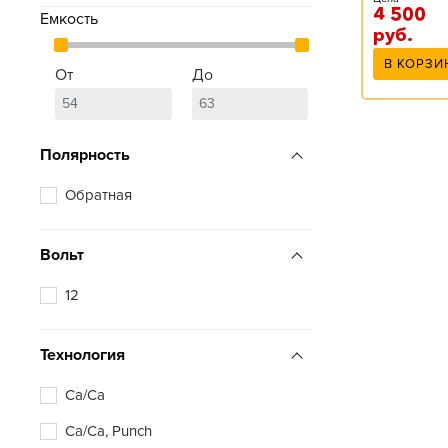
4 500
Емкость
руб.
В КОРЗИ
От
До
Полярность
Обратная
Вольт
12
Технология
Ca/Ca
Ca/Ca, Punch