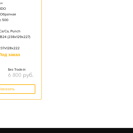
ч
IDO
Обратная
:
500
Ca/Ca, Punch
B24 (238x129x227)
237x128x222
Под заказ
Без Trade-in
6 800
руб.
Заказать