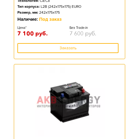
Технология:
Ca/Ca
Тип корпуса:
L2B (242x175x175) EURO
Размер, мм:
242x175x175
Наличие:
Под заказ
Цена*
Без Trade-in
7 100
руб.
7 600
руб.
Заказать