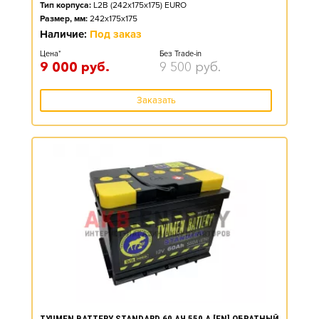
Тип корпуса:
L2B (242x175x175) EURO
Размер, мм:
242x175x175
Наличие:
Под заказ
Цена*
Без Trade-in
9 000
руб.
9 500
руб.
Заказать
TYUMEN BATTERY STANDARD 60 АЧ 550 А [EN] ОБРАТНЫЙ