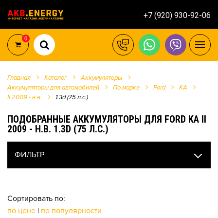
+7 (920) 930-92-06
0
Главная
Каталог
Аккумуляторы
Аккумуляторы для автомобилей
По марке
Ford
KA
II 2009 - н.в.
1.3d (75 л.с.)
ПОДОБРАННЫЕ АККУМУЛЯТОРЫ ДЛЯ FORD KA II
2009 - Н.В. 1.3D (75 Л.С.)
ФИЛЬТР
Сортировать по:
по цене
|
по популярности