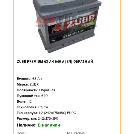
ZUBR PREMIUM 63 АЧ 640 А [EN] ОБРАТНЫЙ
Ёмкость:
63
Ач
Марка:
ZUBR
Полярность:
Обратная
Пусковой ток:
640
Вольт:
12
Технология:
Ca/Ca
Тип корпуса:
L2 (242x175x190) EURO
Размер, мм:
242x175x190
Наличие:
В наличии
Цена*
Без Trade-in