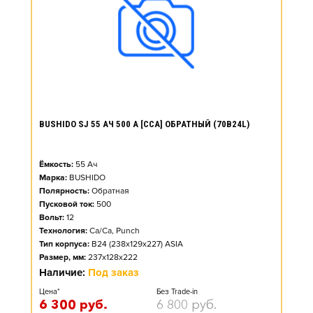
BUSHIDO SJ 55 АЧ 500 А [CCA] ОБРАТНЫЙ (70B24L)
Ёмкость:
55
Ач
Марка:
BUSHIDO
Полярность:
Обратная
Пусковой ток:
500
Вольт:
12
Технология:
Ca/Ca, Punch
Тип корпуса:
B24 (238x129x227) ASIA
Размер, мм:
237x128x222
Наличие:
Под заказ
Цена*
Без Trade-in
6 300
руб.
6 800
руб.