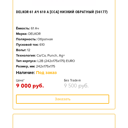
DELKOR 61 АЧ 610 А [CCA] НИЗКИЙ ОБРАТНЫЙ (56177)
Ёмкость:
61
Ач
Марка:
DELKOR
Полярность:
Обратная
Пусковой ток:
610
Вольт:
12
Технология:
Ca/Ca, Punch, Ag+
Тип корпуса:
L2B (242x175x175) EURO
Размер, мм:
242x175x175
Наличие:
Под заказ
Цена*
Без Trade-in
9 000
руб.
9 500
руб.
Заказать