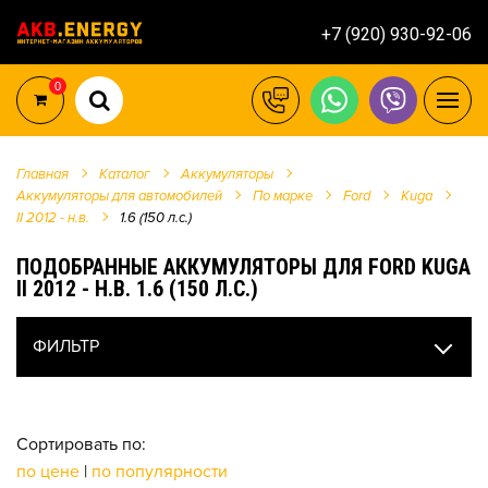
+7 (920) 930-92-06
0
Главная
Каталог
Аккумуляторы
Аккумуляторы для автомобилей
По марке
Ford
Kuga
II 2012 - н.в.
1.6 (150 л.с.)
ПОДОБРАННЫЕ АККУМУЛЯТОРЫ ДЛЯ FORD KUGA
II 2012 - Н.В. 1.6 (150 Л.С.)
ФИЛЬТР
Сортировать по:
по цене
|
по популярности