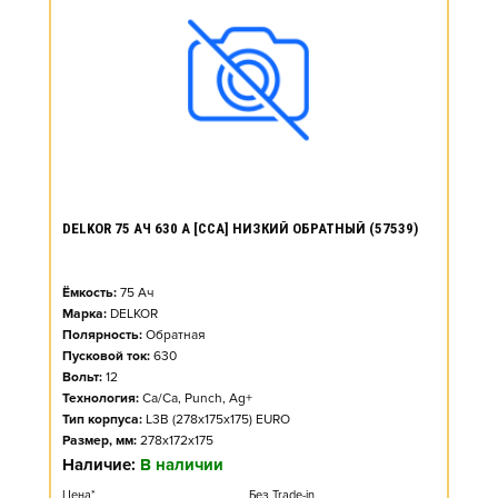
DELKOR 75 АЧ 630 А [CCA] НИЗКИЙ ОБРАТНЫЙ (57539)
Ёмкость:
75
Ач
Марка:
DELKOR
Полярность:
Обратная
Пусковой ток:
630
Вольт:
12
Технология:
Ca/Ca, Punch, Ag+
Тип корпуса:
L3B (278x175x175) EURO
Размер, мм:
278x172x175
Наличие:
В наличии
Цена*
Без Trade-in