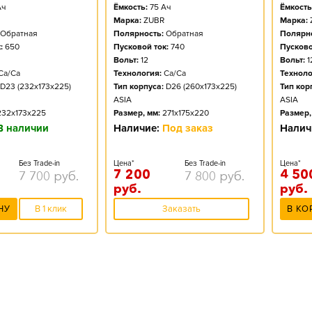
ч
Ёмкость:
75
Ач
Ёмкость
Марка:
ZUBR
Марка:
Обратная
Полярность:
Обратная
Полярно
:
650
Пусковой ток:
740
Пусково
Вольт:
12
Вольт:
1
Ca/Ca
Технология:
Ca/Ca
Техноло
D23 (232x173x225)
Тип корпуса:
D26 (260x173x225)
Тип кор
ASIA
ASIA
232x173x225
Размер, мм:
271x175x220
Размер,
В наличии
Наличие:
Под заказ
Налич
Без Trade-in
Цена*
Без Trade-in
Цена*
7 200
4 50
7 700
руб.
7 800
руб.
руб.
руб.
НУ
В 1 клик
Заказать
В КО