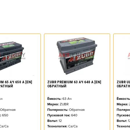
M 65 АЧ 650 А [EN]
ZUBR PREMIUM 63 АЧ 640 А [EN]
ZUBR UL
РАТНЫЙ
ОБРАТНЫЙ
ОБРАТ
ч
Ёмкость:
63
Ач
Ёмкость
Марка:
ZUBR
Марка:
Обратная
Полярность:
Обратная
Полярно
:
650
Пусковой ток:
640
Пусково
Вольт:
12
Вольт:
1
Ca/Ca
Технология:
Ca/Ca
Техноло