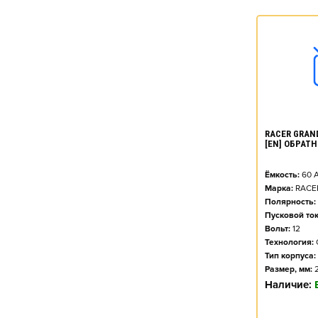
RACER GRAND
[EN] ОБРАТН
Ёмкость:
60
А
Марка:
RACE
Полярность:
Пусковой ток
Вольт:
12
Технология:
Тип корпуса:
Размер, мм:
Наличие: