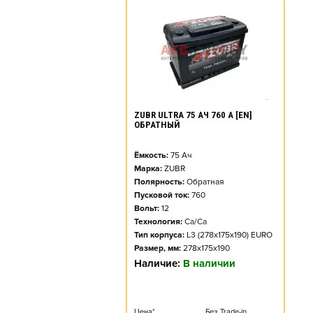
ZUBR ULTRA 75 АЧ 760 А [EN]
ОБРАТНЫЙ
Ёмкость:
75
Ач
Марка:
ZUBR
Полярность:
Обратная
Пусковой ток:
760
Вольт:
12
Технология:
Ca/Ca
Тип корпуса:
L3 (278x175x190) EURO
Размер, мм:
278x175x190
Наличие:
В наличии
Цена*
Без Trade-in