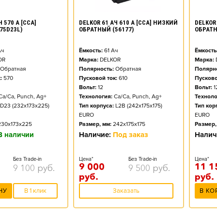
DELKOR 61 АЧ 610 А [CCA] НИЗКИЙ
 570 А [CCA]
DELKOR 
ОБРАТНЫЙ (56177)
75D23L)
ОБРАТН
Ёмкость:
61
Ач
ч
Ёмкость
Марка:
DELKOR
OR
Марка:
Полярность:
Обратная
Обратная
Полярно
Пусковой ток:
610
:
570
Пусково
Вольт:
12
Вольт:
1
Технология:
Ca/Ca, Punch, Ag+
Ca/Ca, Punch, Ag+
Техноло
Тип корпуса:
L2B (242x175x175)
D23 (232x173x225)
Тип кор
EURO
EURO
Размер, мм:
242x175x175
230x173x225
Размер,
Наличие:
Под заказ
В наличии
Налич
Цена*
Без Trade-in
Без Trade-in
Цена*
9 000
11 1
9 500
руб.
9 100
руб.
руб.
руб.
Заказать
НУ
В 1 клик
В КО