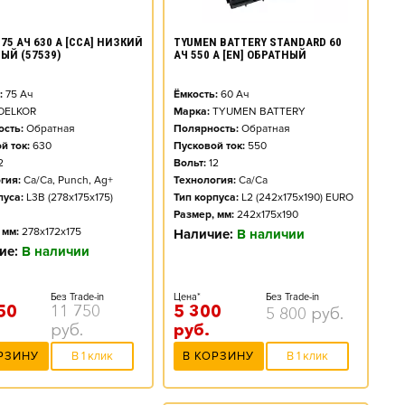
TYUMEN BATTERY STANDARD 60
75 АЧ 630 А [CCA] НИЗКИЙ
АЧ 550 А [EN] ОБРАТНЫЙ
ЫЙ (57539)
Ёмкость:
60
Ач
:
75
Ач
Марка:
TYUMEN BATTERY
DELKOR
Полярность:
Обратная
сть:
Обратная
Пусковой ток:
550
й ток:
630
Вольт:
12
2
Технология:
Ca/Ca
гия:
Ca/Ca, Punch, Ag+
Тип корпуса:
L2 (242x175x190) EURO
пуса:
L3B (278x175x175)
Размер, мм:
242x175x190
 мм:
278x172x175
Наличие:
В наличии
ие:
В наличии
Цена*
Без Trade-in
Без Trade-in
5 300
50
11 750
5 800
руб.
руб.
руб.
В КОРЗИНУ
В 1 клик
РЗИНУ
В 1 клик