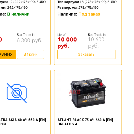
пуса:
L2 (242x175x190) EURO
Тип корпуса:
L3 (278x175x190) EURO
 мм:
242x175x190
Размер, мм:
278x175x190
ие:
В наличии
Наличие:
Под заказ
Без Trade-in
Цена*
Без Trade-in
0
10 000
10 600
6 300
руб.
руб.
руб.
РЗИНУ
В 1 клик
Заказать
ATLANT BLACK 75 АЧ 660 А [EN]
TRA ASIA 60 АЧ 550 А [EN]
ОБРАТНЫЙ
НЫЙ