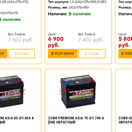
L2B (242x175x175)
Тип корпуса:
L2 (242x175x190) EURO
Тип кор
Размер, мм:
242x175x190
Размер,
242x175x175
Наличие:
В наличии
Налич
В наличии
Без Trade-in
Цена*
Без Trade-in
Цена*
6 900
5 80
7 600
руб.
7 400
руб.
руб.
руб.
НУ
В 1 клик
В КОРЗИНУ
В 1 клик
В КО
M ASIA 65 АЧ 650 А
ZUBR PREMIUM ASIA 75 АЧ 740 А
ZUBR UL
НЫЙ
[EN] ОБРАТНЫЙ
ОБРАТ