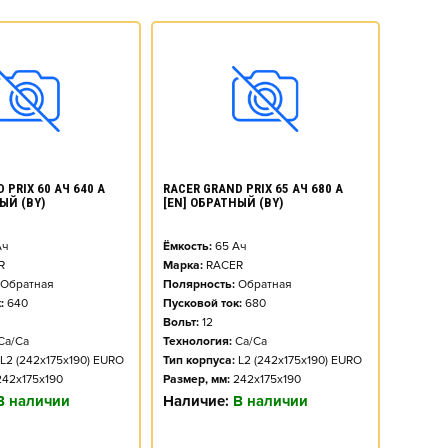
 PRIX 60 АЧ 640 А
RACER GRAND PRIX 65 АЧ 680 А
ЫЙ (BY)
[EN] ОБРАТНЫЙ (BY)
ч
Ёмкость:
65
Ач
R
Марка:
RACER
Обратная
Полярность:
Обратная
:
640
Пусковой ток:
680
Вольт:
12
Ca/Ca
Технология:
Ca/Ca
L2 (242x175x190) EURO
Тип корпуса:
L2 (242x175x190) EURO
242x175x190
Размер, мм:
242x175x190
В наличии
Наличие:
В наличии