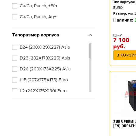
Тип корпуса:
Ca/Ca, Punch, +Efb
EURO
Размер, мм:
Ca/Ca, Punch, Ag+
Наличие:
Типоразмер корпуса
Цена*
7 100
руб.
B24 (238X129X227) Asia
В КОРЗИ
D23 (232X173X225) Asia
D26 (260X173X225) Asia
L1B (207X175X175) Euro
L2 (242X175X190) Euro
L2B (242X175X175) Euro
L3 (278X175X190) Euro
ZUBR PREMIU
L3B (278X175X175) Euro
[EN] ОБРАТ