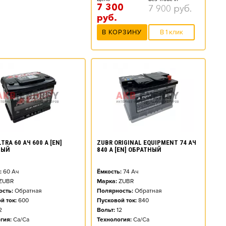
7 300
7 900
руб.
руб.
В КОРЗИНУ
В 1 клик
TRA 60 АЧ 600 А [EN]
ZUBR ORIGINAL EQUIPMENT 74 АЧ
НЫЙ
840 А [EN] ОБРАТНЫЙ
:
60
Ач
Ёмкость:
74
Ач
ZUBR
Марка:
ZUBR
сть:
Обратная
Полярность:
Обратная
й ток:
600
Пусковой ток:
840
2
Вольт:
12
гия:
Ca/Ca
Технология:
Ca/Ca