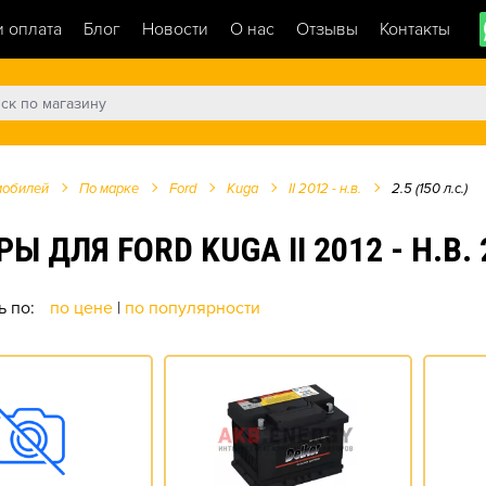
и оплата
Блог
Новости
О нас
Отзывы
Контакты
мобилей
По марке
Ford
Kuga
II 2012 - н.в.
2.5 (150 л.с.)
ЛЯ FORD KUGA II 2012 - Н.В. 2.
ь по:
по цене
|
по популярности