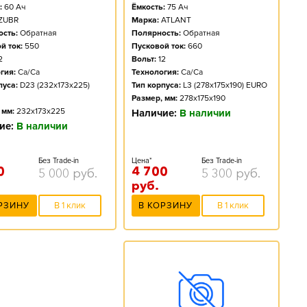
Ёмкость:
75
Ач
:
60
Ач
Марка:
ATLANT
ZUBR
Полярность:
Обратная
сть:
Обратная
Пусковой ток:
660
й ток:
550
Вольт:
12
2
Технология:
Ca/Ca
гия:
Ca/Ca
Тип корпуса:
L3 (278x175x190) EURO
пуса:
D23 (232x173x225)
Размер, мм:
278x175x190
 мм:
232x173x225
Наличие:
В наличии
ие:
В наличии
Цена*
Без Trade-in
Без Trade-in
4 700
0
5 300
руб.
5 000
руб.
руб.
В КОРЗИНУ
В 1 клик
РЗИНУ
В 1 клик