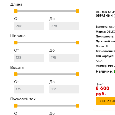
Длина
DELKOR 65 АЧ
ОБРАТНЫЙ (
От
До
Ёмкость:
65
А
Марка:
DELK
Ширина
Полярность:
Пусковой ток
Вольт:
12
От
До
Технология:
Тип корпуса:
ASIA
Размер, мм:
Высота
Наличие:
От
До
Цена*
8 600
руб.
Пусковой ток
В КОРЗИ
От
До