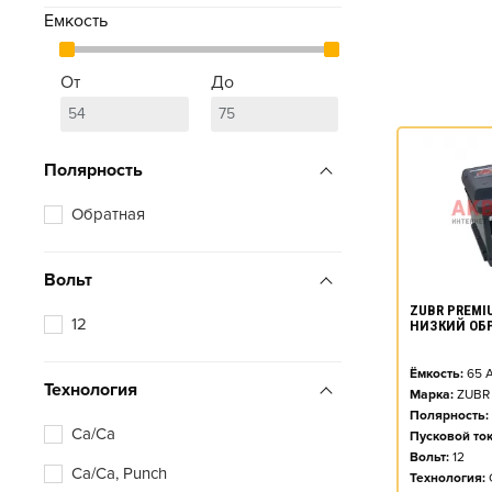
Емкость
От
До
Полярность
Обратная
Вольт
ZUBR PREMIU
12
НИЗКИЙ ОБ
Ёмкость:
65
А
Технология
Марка:
ZUBR
Полярность:
Ca/Ca
Пусковой ток
Вольт:
12
Ca/Ca, Punch
Технология: