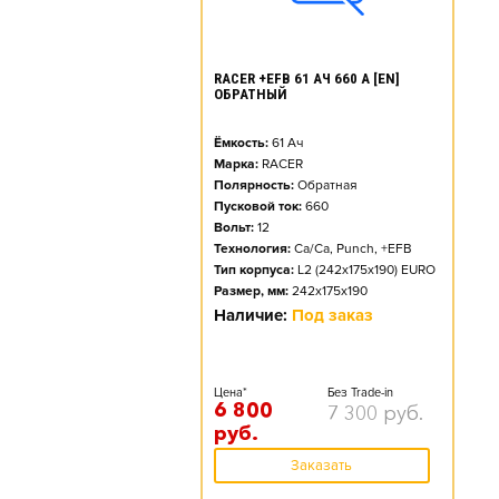
RACER +EFB 61 АЧ 660 А [EN]
ОБРАТНЫЙ
Ёмкость:
61
Ач
Марка:
RACER
Полярность:
Обратная
Пусковой ток:
660
Вольт:
12
Технология:
Ca/Ca, Punch, +EFB
Тип корпуса:
L2 (242x175x190) EURO
Размер, мм:
242x175x190
Наличие:
Под заказ
Цена*
Без Trade-in
6 800
7 300
руб.
руб.
Заказать