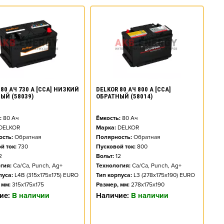
80 АЧ 730 А [CCA] НИЗКИЙ
DELKOR 80 АЧ 800 А [CCA]
ЫЙ (58039)
ОБРАТНЫЙ (58014)
:
80
Ач
Ёмкость:
80
Ач
DELKOR
Марка:
DELKOR
сть:
Обратная
Полярность:
Обратная
й ток:
730
Пусковой ток:
800
2
Вольт:
12
гия:
Ca/Ca, Punch, Ag+
Технология:
Ca/Ca, Punch, Ag+
пуса:
L4B (315x175x175) EURO
Тип корпуса:
L3 (278x175x190) EURO
 мм:
315x175x175
Размер, мм:
278x175x190
ие:
В наличии
Наличие:
В наличии