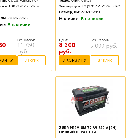
Технология:
Ca/Ca
гия:
Ca/Ca, Punch, Ag+
Тип корпуса:
L3 (278x175x190) EURO
пуса:
L3B (278x175x175)
Размер, мм:
278x175x190
 мм:
278x172x175
Наличие:
В наличии
ие:
В наличии
Цена*
Без Trade-in
Без Trade-in
8 300
50
11 750
9 000
руб.
руб.
руб.
В КОРЗИНУ
В 1 клик
РЗИНУ
В 1 клик
ZUBR PREMIUM 77 АЧ 730 А [EN]
НИЗКИЙ ОБРАТНЫЙ