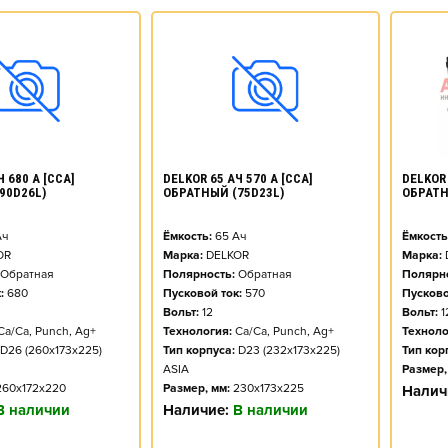
DELKOR 
 680 А [CCA]
DELKOR 65 АЧ 570 А [CCA]
ОБРАТН
90D26L)
ОБРАТНЫЙ (75D23L)
Ёмкость
ч
Ёмкость:
65
Ач
Марка:
OR
Марка:
DELKOR
Полярно
Обратная
Полярность:
Обратная
Пусково
:
680
Пусковой ток:
570
Вольт:
1
Вольт:
12
Техноло
Ca/Ca, Punch, Ag+
Технология:
Ca/Ca, Punch, Ag+
Тип кор
D26 (260x173x225)
Тип корпуса:
D23 (232x173x225)
Размер,
ASIA
260x172x220
Размер, мм:
230x173x225
Налич
В наличии
Наличие:
В наличии