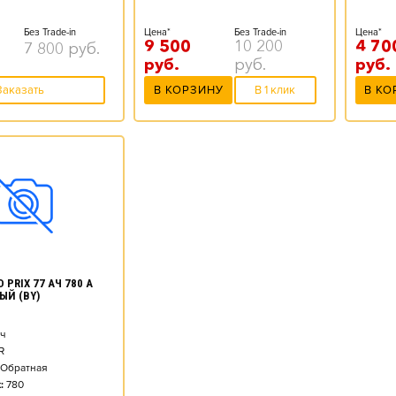
Без Trade-in
Цена*
Цена*
Без Trade-in
4 70
9 500
10 200
7 800
руб.
руб.
руб.
руб.
Заказать
В КО
В КОРЗИНУ
В 1 клик
 PRIX 77 АЧ 780 А
ЫЙ (BY)
ч
R
Обратная
:
780