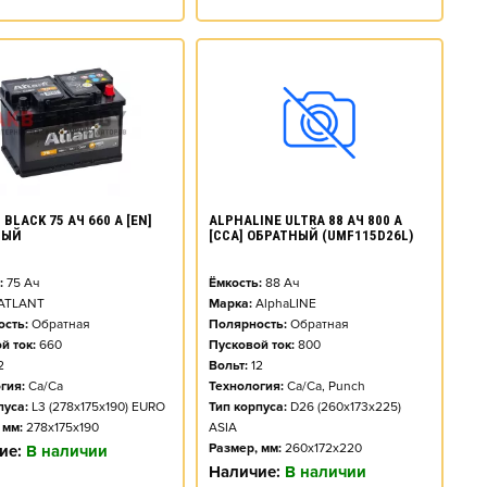
BLACK 75 АЧ 660 А [EN]
ALPHALINE ULTRA 88 АЧ 800 А
НЫЙ
[CCA] ОБРАТНЫЙ (UMF115D26L)
:
75
Ач
Ёмкость:
88
Ач
ATLANT
Марка:
AlphaLINE
сть:
Обратная
Полярность:
Обратная
й ток:
660
Пусковой ток:
800
2
Вольт:
12
гия:
Ca/Ca
Технология:
Ca/Ca, Punch
пуса:
L3 (278x175x190) EURO
Тип корпуса:
D26 (260x173x225)
 мм:
278x175x190
ASIA
Размер, мм:
260x172x220
ие:
В наличии
Наличие:
В наличии