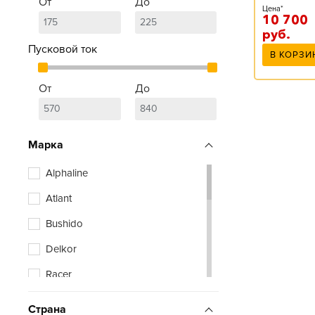
От
До
Цена*
10 700
руб.
Пусковой ток
В КОРЗИ
От
До
Марка
Alphaline
Atlant
Bushido
Delkor
Racer
Vivat
Страна