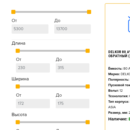
От
До
Длина
DELKOR 80 АЧ
ОБРАТНЫЙ (
От
До
Ёмкость:
80
А
Марка:
DELK
Ширина
Полярность:
Пусковой ток
Вольт:
12
От
До
Технология:
Тип корпуса:
ASIA
Размер, мм:
Высота
Наличие: