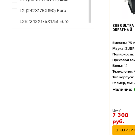
L2 (242X175X190) Euro
L2B (242X175X175) Euro
ZUBR ULTRA 
ОБРАТНЫЙ
L3 (278X175X190) Euro
L3B (278X175X175) Euro
Ёмкость:
75
А
Марка:
ZUBR
L4 (315X175X190) Euro
Полярность:
Пусковой ток
L4B (315X175X175) Euro
Вольт:
12
Технология:
Тип корпуса:
Размер, мм:
Наличие:
Цена*
7 300
руб.
В КОРЗИ