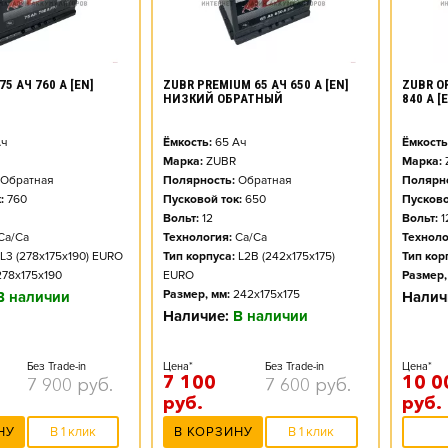
75 АЧ 760 А [EN]
ZUBR PREMIUM 65 АЧ 650 А [EN]
ZUBR O
НИЗКИЙ ОБРАТНЫЙ
840 А 
ч
Ёмкость:
65
Ач
Ёмкость
Марка:
ZUBR
Марка:
Обратная
Полярность:
Обратная
Полярно
:
760
Пусковой ток:
650
Пусково
Вольт:
12
Вольт:
1
Ca/Ca
Технология:
Ca/Ca
Техноло
L3 (278x175x190) EURO
Тип корпуса:
L2B (242x175x175)
Тип кор
278x175x190
EURO
Размер,
Размер, мм:
242x175x175
В наличии
Налич
Наличие:
В наличии
Без Trade-in
Цена*
Без Trade-in
Цена*
7 100
10 0
7 900
руб.
7 600
руб.
руб.
руб.
НУ
В 1 клик
В КОРЗИНУ
В 1 клик