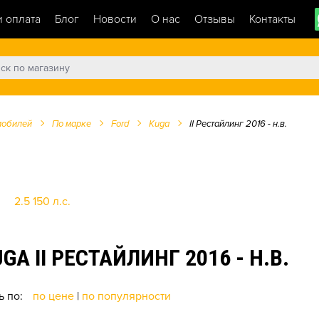
и оплата
Блог
Новости
О нас
Отзывы
Контакты
мобилей
По марке
Ford
Kuga
II Рестайлинг 2016 - н.в.
2.5 150 л.c.
 II РЕСТАЙЛИНГ 2016 - Н.В.
ь по:
по цене
|
по популярности