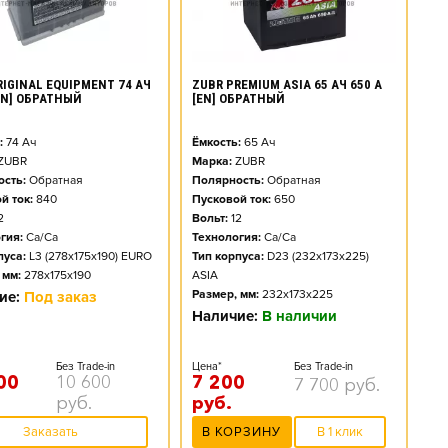
RIGINAL EQUIPMENT 74 АЧ
ZUBR PREMIUM ASIA 65 АЧ 650 А
[EN] ОБРАТНЫЙ
[EN] ОБРАТНЫЙ
:
74
Ач
Ёмкость:
65
Ач
ZUBR
Марка:
ZUBR
сть:
Обратная
Полярность:
Обратная
й ток:
840
Пусковой ток:
650
2
Вольт:
12
гия:
Ca/Ca
Технология:
Ca/Ca
пуса:
L3 (278x175x190) EURO
Тип корпуса:
D23 (232x173x225)
 мм:
278x175x190
ASIA
Размер, мм:
232x173x225
ие:
Под заказ
Наличие:
В наличии
Без Trade-in
Цена*
Без Trade-in
00
10 600
7 200
7 700
руб.
руб.
руб.
Заказать
В КОРЗИНУ
В 1 клик