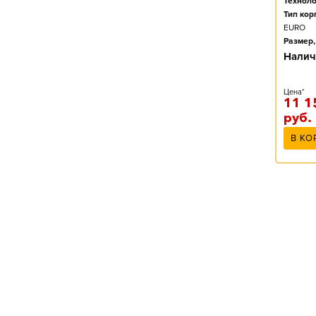
Техноло
Тип кор
EURO
Размер,
Налич
Цена*
11 1
руб.
В КО