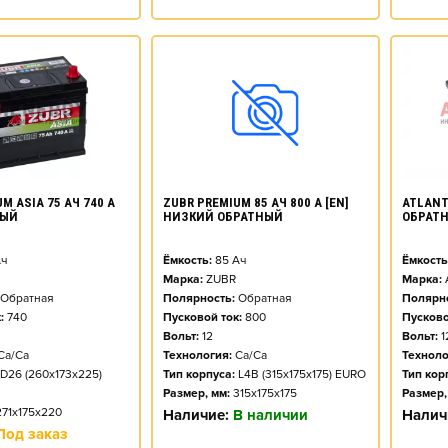
M ASIA 75 АЧ 740 А
ATLANT 
ZUBR PREMIUM 85 АЧ 800 А [EN]
НЫЙ
ОБРАТ
НИЗКИЙ ОБРАТНЫЙ
ч
Ёмкость
Ёмкость:
85
Ач
Марка:
Марка:
ZUBR
Обратная
Полярно
Полярность:
Обратная
:
740
Пусково
Пусковой ток:
800
Вольт:
1
Вольт:
12
Ca/Ca
Техноло
Технология:
Ca/Ca
D26 (260x173x225)
Тип кор
Тип корпуса:
L4B (315x175x175) EURO
Размер,
Размер, мм:
315x175x175
271x175x220
Налич
Наличие:
В наличии
Под заказ