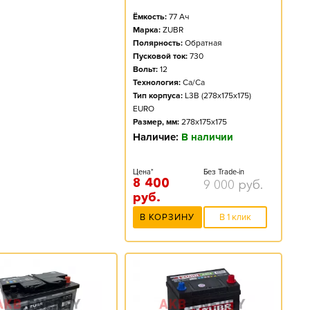
Ёмкость:
77
Ач
Марка:
ZUBR
Полярность:
Обратная
Пусковой ток:
730
Вольт:
12
Технология:
Ca/Ca
Тип корпуса:
L3B (278x175x175)
EURO
Размер, мм:
278x175x175
Наличие:
В наличии
Цена*
Без Trade-in
8 400
9 000
руб.
руб.
В КОРЗИНУ
В 1 клик