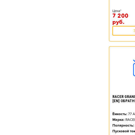
Цена*
7 200
руб.
RACER GRAND
[EN] ОБРАТН
Ёмкость:
77
А
Марка:
RACE
Полярность:
Пусковой ток