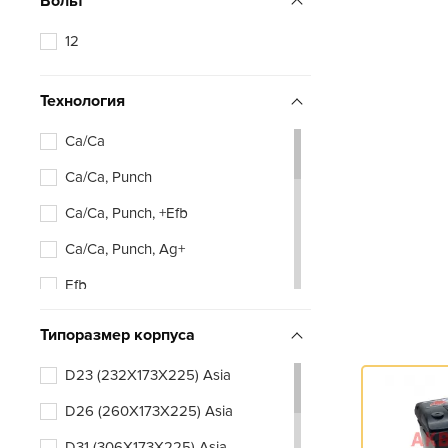
Вольт
12
Технология
Ca/Ca
Ca/Ca, Punch
Ca/Ca, Punch, +Efb
Ca/Ca, Punch, Ag+
Efb
Типоразмер корпуса
D23 (232X173X225) Asia
D26 (260X173X225) Asia
D31 (306X173X225) Asia