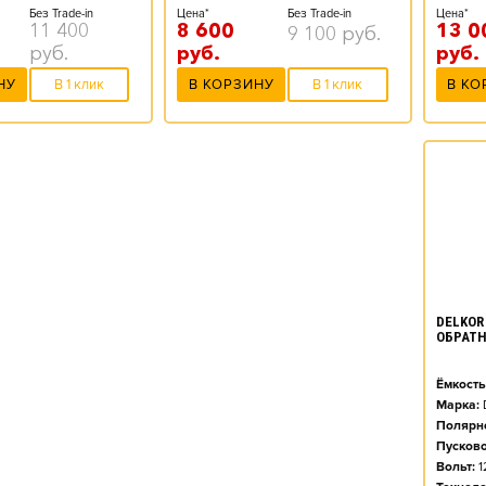
Цена*
Без Trade-in
Цена*
Без Trade-in
13 0
11 400
8 600
9 100
руб.
руб.
руб.
руб.
В КО
НУ
В 1 клик
В КОРЗИНУ
В 1 клик
DELKOR 
ОБРАТН
Ёмкость
Марка:
Полярно
Пусково
Вольт:
1