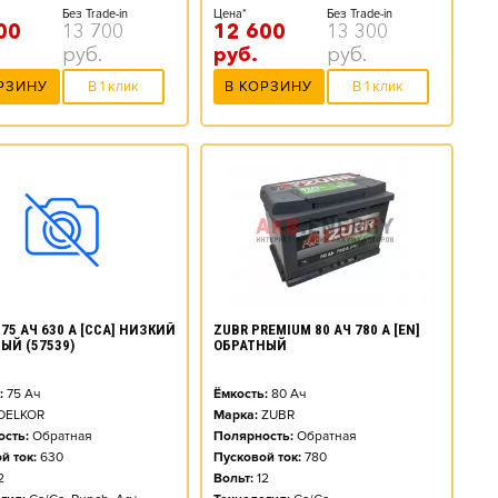
Без Trade-in
Цена*
Без Trade-in
00
13 700
12 600
13 300
руб.
руб.
руб.
РЗИНУ
В 1 клик
В КОРЗИНУ
В 1 клик
ZUBR PREMIUM 80 АЧ 780 А [EN]
75 АЧ 630 А [CCA] НИЗКИЙ
ОБРАТНЫЙ
ЫЙ (57539)
Ёмкость:
80
Ач
:
75
Ач
Марка:
ZUBR
DELKOR
Полярность:
Обратная
сть:
Обратная
Пусковой ток:
780
й ток:
630
Вольт:
12
2