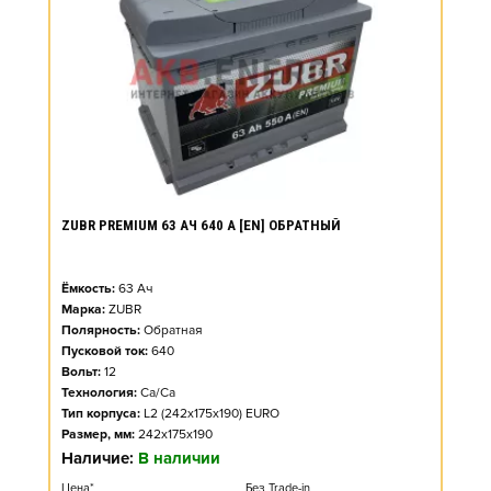
ZUBR PREMIUM 63 АЧ 640 А [EN] ОБРАТНЫЙ
Ёмкость:
63
Ач
Марка:
ZUBR
Полярность:
Обратная
Пусковой ток:
640
Вольт:
12
Технология:
Ca/Ca
Тип корпуса:
L2 (242x175x190) EURO
Размер, мм:
242x175x190
Наличие:
В наличии
Цена*
Без Trade-in