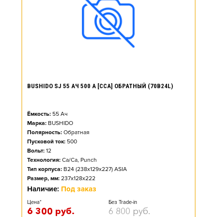
BUSHIDO SJ 55 АЧ 500 А [CCA] ОБРАТНЫЙ (70B24L)
Ёмкость:
55
Ач
Марка:
BUSHIDO
Полярность:
Обратная
Пусковой ток:
500
Вольт:
12
Технология:
Ca/Ca, Punch
Тип корпуса:
B24 (238x129x227) ASIA
Размер, мм:
237x128x222
Наличие:
Под заказ
Цена*
Без Trade-in
6 300
руб.
6 800
руб.