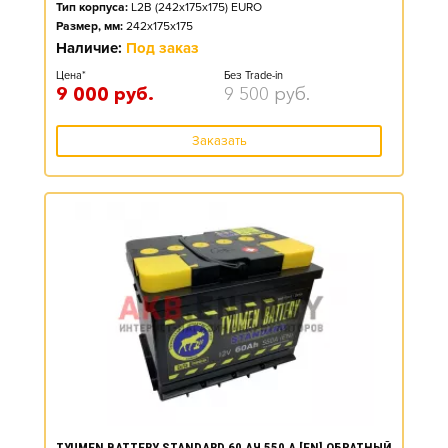
Тип корпуса:
L2B (242x175x175) EURO
Размер, мм:
242x175x175
Наличие:
Под заказ
Цена*
Без Trade-in
9 000
руб.
9 500
руб.
Заказать
TYUMEN BATTERY STANDARD 60 АЧ 550 А [EN] ОБРАТНЫЙ