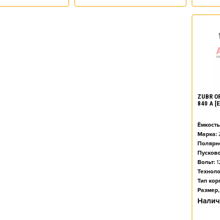
ZUBR O
840 А 
Ёмкость
Марка:
Полярно
Пусково
Вольт:
1
Техноло
Тип кор
Размер,
Налич