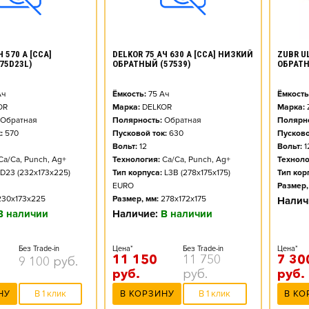
ZUBR UL
 570 А [CCA]
DELKOR 75 АЧ 630 А [CCA] НИЗКИЙ
ОБРАТ
75D23L)
ОБРАТНЫЙ (57539)
Ёмкость
ч
Ёмкость:
75
Ач
Марка:
OR
Марка:
DELKOR
Полярно
Обратная
Полярность:
Обратная
Пусково
:
570
Пусковой ток:
630
Вольт:
1
Вольт:
12
Техноло
Ca/Ca, Punch, Ag+
Технология:
Ca/Ca, Punch, Ag+
Тип кор
D23 (232x173x225)
Тип корпуса:
L3B (278x175x175)
Размер,
EURO
230x173x225
Размер, мм:
278x172x175
Налич
В наличии
Наличие:
В наличии
Цена*
Без Trade-in
Цена*
Без Trade-in
7 30
11 150
11 750
9 100
руб.
руб.
руб.
руб.
В КО
НУ
В 1 клик
В КОРЗИНУ
В 1 клик