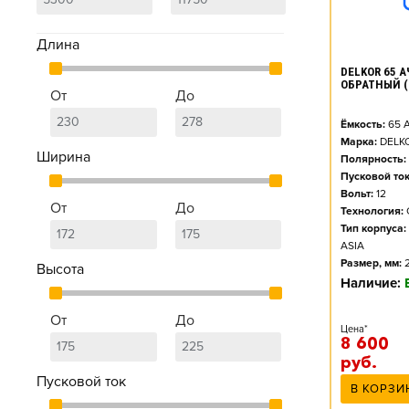
Длина
DELKOR 65 АЧ
ОБРАТНЫЙ (
От
До
Ёмкость:
65
А
Марка:
DELK
Ширина
Полярность:
Пусковой ток
Вольт:
12
От
До
Технология:
Тип корпуса:
ASIA
Размер, мм:
Высота
Наличие:
От
До
Цена*
8 600
руб.
Пусковой ток
В КОРЗИ