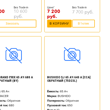
Без Trade-in
Цена*
Без Trade-in
00
10 600
7 200
7 700
руб.
руб.
руб.
Заказать
В КОРЗИНУ
В 1 клик
RAND PRIX 65 АЧ 680 А
BUSHIDO SJ 65 АЧ 640 А [CCA]
БРАТНЫЙ (BY)
ОБРАТНЫЙ (75D23L)
:
65
Ач
Ёмкость:
65
Ач
RACER
Марка:
BUSHIDO
сть:
Обратная
Полярность:
Обратная
й ток:
680
Пусковой ток:
650