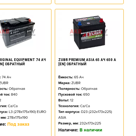
RIGINAL EQUIPMENT 74 АЧ
ZUBR PREMIUM ASIA 65 АЧ 650 А
[EN] ОБРАТНЫЙ
[EN] ОБРАТНЫЙ
:
74
Ач
Ёмкость:
65
Ач
ZUBR
Марка:
ZUBR
сть:
Обратная
Полярность:
Обратная
й ток:
840
Пусковой ток:
650
2
Вольт:
12
гия:
Ca/Ca
Технология:
Ca/Ca
пуса:
L3 (278x175x190) EURO
Тип корпуса:
D23 (232x173x225)
 мм:
278x175x190
ASIA
Размер, мм:
232x173x225
ие:
Под заказ
Наличие:
В наличии