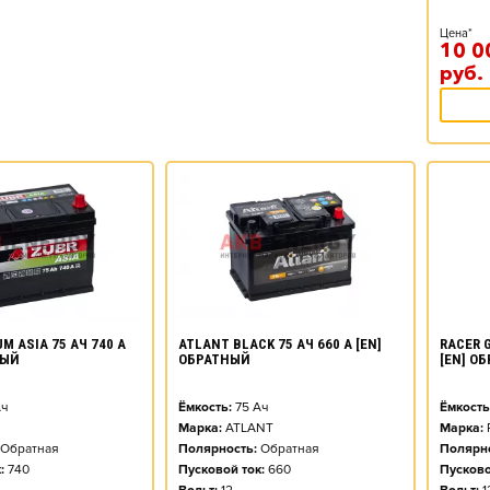
Цена*
10 0
руб.
M ASIA 75 АЧ 740 А
ATLANT BLACK 75 АЧ 660 А [EN]
RACER G
НЫЙ
ОБРАТНЫЙ
[EN] О
ч
Ёмкость:
75
Ач
Ёмкость
Марка:
ATLANT
Марка:
Обратная
Полярность:
Обратная
Полярно
:
740
Пусковой ток:
660
Пусково