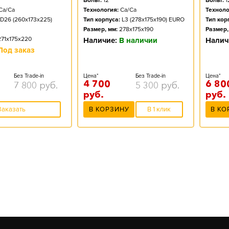
Вольт:
12
Вольт:
1
Ca/Ca
Технология:
Ca/Ca
Техноло
D26 (260x173x225)
Тип корпуса:
L3 (278x175x190) EURO
Тип кор
Размер, мм:
278x175x190
Размер,
271x175x220
Наличие:
В наличии
Налич
Под заказ
Без Trade-in
Цена*
Без Trade-in
Цена*
4 700
6 80
7 800
руб.
5 300
руб.
руб.
руб.
Заказать
В КОРЗИНУ
В 1 клик
В КО