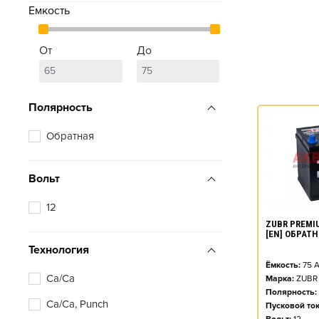
Емкость
От
До
Полярность
Обратная
Вольт
12
ZUBR PREMIU
[EN] ОБРАТ
Технология
Ёмкость:
75
А
Ca/Ca
Марка:
ZUBR
Полярность:
Ca/Ca, Punch
Пусковой ток