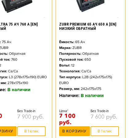
TRA 75 АЧ 760 А [EN]
ZUBR PREMIUM 65 АЧ 650 А [EN]
НЫЙ
НИЗКИЙ ОБРАТНЫЙ
:
75
Ач
Ёмкость:
65
Ач
ZUBR
Марка:
ZUBR
сть:
Обратная
Полярность:
Обратная
й ток:
760
Пусковой ток:
650
2
Вольт:
12
гия:
Ca/Ca
Технология:
Ca/Ca
пуса:
L3 (278x175x190) EURO
Тип корпуса:
L2B (242x175x175)
 мм:
278x175x190
EURO
Размер, мм:
242x175x175
ие:
В наличии
Наличие:
В наличии
Без Trade-in
Цена*
Без Trade-in
0
7 100
7 900
руб.
7 600
руб.
руб.
РЗИНУ
В 1 клик
В КОРЗИНУ
В 1 клик