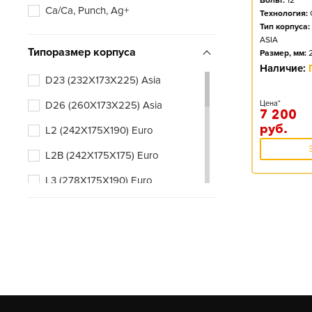
Вольт:
12
Ca/Ca, Punch, Ag+
Технология:
Тип корпуса:
ASIA
Типоразмер корпуса
Размер, мм:
Наличие:
D23 (232X173X225) Asia
D26 (260X173X225) Asia
Цена*
7 200
руб.
L2 (242X175X190) Euro
L2B (242X175X175) Euro
L3 (278X175X190) Euro
L3B (278X175X175) Euro