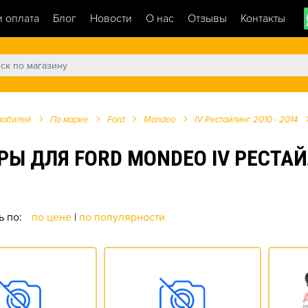
и оплата
Блог
Новости
О нас
Отзывы
Контакты
мобилей
По марке
Ford
Mondeo
IV Рестайлинг 2010 - 2014
ДЛЯ FORD MONDEO IV РЕСТАЙЛИН
ь по:
по цене
|
по популярности