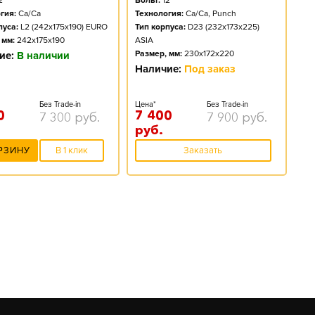
2
Вольт:
12
гия:
Ca/Ca
Технология:
Ca/Ca, Punch
пуса:
L2 (242x175x190) EURO
Тип корпуса:
D23 (232x173x225)
 мм:
242x175x190
ASIA
Размер, мм:
230x172x220
ие:
В наличии
Наличие:
Под заказ
Без Trade-in
Цена*
Без Trade-in
0
7 400
7 300
руб.
7 900
руб.
руб.
РЗИНУ
В 1 клик
Заказать