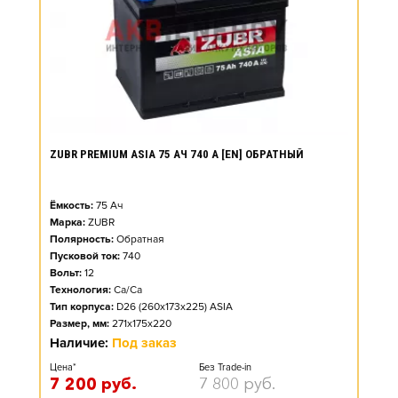
ZUBR PREMIUM ASIA 75 АЧ 740 А [EN] ОБРАТНЫЙ
Ёмкость:
75
Ач
Марка:
ZUBR
Полярность:
Обратная
Пусковой ток:
740
Вольт:
12
Технология:
Ca/Ca
Тип корпуса:
D26 (260x173x225) ASIA
Размер, мм:
271x175x220
Наличие:
Под заказ
Цена*
Без Trade-in
7 200
руб.
7 800
руб.