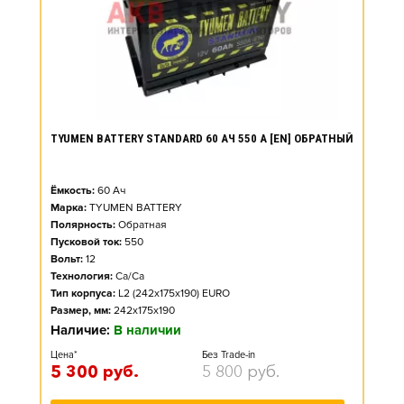
TYUMEN BATTERY STANDARD 60 АЧ 550 А [EN] ОБРАТНЫЙ
Ёмкость:
60
Ач
Марка:
TYUMEN BATTERY
Полярность:
Обратная
Пусковой ток:
550
Вольт:
12
Технология:
Ca/Ca
Тип корпуса:
L2 (242x175x190) EURO
Размер, мм:
242x175x190
Наличие:
В наличии
Цена*
Без Trade-in
5 300
руб.
5 800
руб.