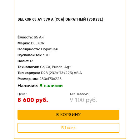
DELKOR 65 АЧ 570 А [CCA] ОБРАТНЫЙ (75D23L)
Ёмкость:
65
Ач
Марка:
DELKOR
Полярность:
Обратная
Пусковой ток:
570
Вольт:
12
Технология:
Ca/Ca, Punch, Ag+
Тип корпуса:
D23 (232x173x225) ASIA
Размер, мм:
230x173x225
Наличие:
В наличии
Цена*
Без Trade-in
8 600
руб.
9 100
руб.
В КОРЗИНУ
В 1 клик