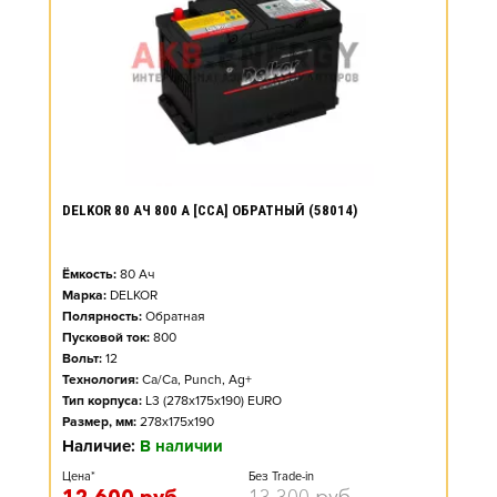
DELKOR 80 АЧ 800 А [CCA] ОБРАТНЫЙ (58014)
Ёмкость:
80
Ач
Марка:
DELKOR
Полярность:
Обратная
Пусковой ток:
800
Вольт:
12
Технология:
Ca/Ca, Punch, Ag+
Тип корпуса:
L3 (278x175x190) EURO
Размер, мм:
278x175x190
Наличие:
В наличии
Цена*
Без Trade-in