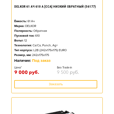
DELKOR 61 АЧ 610 А [CCA] НИЗКИЙ ОБРАТНЫЙ (56177)
Ёмкость:
61
Ач
Марка:
DELKOR
Полярность:
Обратная
Пусковой ток:
610
Вольт:
12
Технология:
Ca/Ca, Punch, Ag+
Тип корпуса:
L2B (242x175x175) EURO
Размер, мм:
242x175x175
Наличие:
Под заказ
Цена*
Без Trade-in
9 000
руб.
9 500
руб.
Заказать