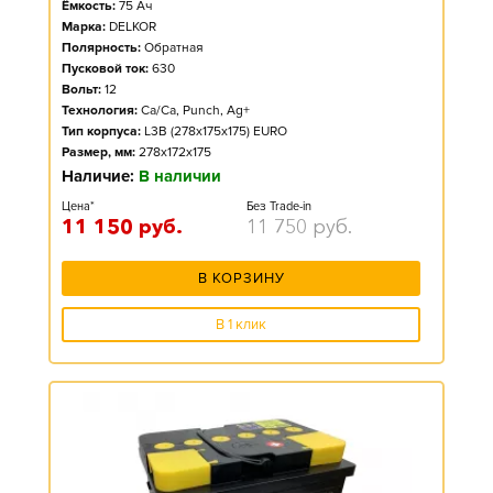
Ёмкость:
75
Ач
Марка:
DELKOR
Полярность:
Обратная
Пусковой ток:
630
Вольт:
12
Технология:
Ca/Ca, Punch, Ag+
Тип корпуса:
L3B (278x175x175) EURO
Размер, мм:
278x172x175
Наличие:
В наличии
Цена*
Без Trade-in
11 150
руб.
11 750
руб.
В КОРЗИНУ
В 1 клик