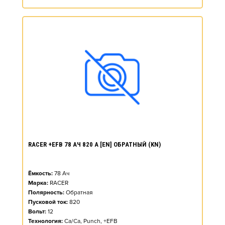
RACER +EFB 78 АЧ 820 А [EN] ОБРАТНЫЙ (KN)
Ёмкость:
78
Ач
Марка:
RACER
Полярность:
Обратная
Пусковой ток:
820
Вольт:
12
Технология:
Ca/Ca, Punch, +EFB