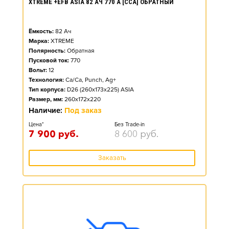
XTREME +EFB ASIA 82 АЧ 770 А [CCA] ОБРАТНЫЙ
Ёмкость:
82
Ач
Марка:
XTREME
Полярность:
Обратная
Пусковой ток:
770
Вольт:
12
Технология:
Ca/Ca, Punch, Ag+
Тип корпуса:
D26 (260x173x225) ASIA
Размер, мм:
260x172x220
Наличие:
Под заказ
Цена*
Без Trade-in
7 900
руб.
8 600
руб.
Заказать