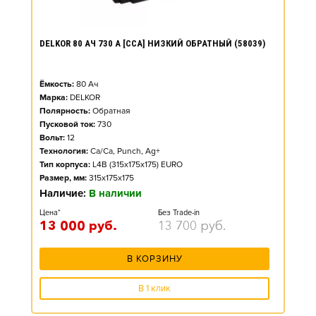
DELKOR 80 АЧ 730 А [CCA] НИЗКИЙ ОБРАТНЫЙ (58039)
Ёмкость:
80
Ач
Марка:
DELKOR
Полярность:
Обратная
Пусковой ток:
730
Вольт:
12
Технология:
Ca/Ca, Punch, Ag+
Тип корпуса:
L4B (315x175x175) EURO
Размер, мм:
315x175x175
Наличие:
В наличии
Цена*
Без Trade-in
13 000
руб.
13 700
руб.
В КОРЗИНУ
В 1 клик