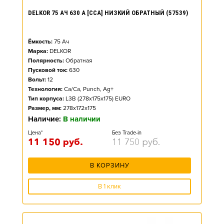
DELKOR 75 АЧ 630 А [CCA] НИЗКИЙ ОБРАТНЫЙ (57539)
Ёмкость:
75
Ач
Марка:
DELKOR
Полярность:
Обратная
Пусковой ток:
630
Вольт:
12
Технология:
Ca/Ca, Punch, Ag+
Тип корпуса:
L3B (278x175x175) EURO
Размер, мм:
278x172x175
Наличие:
В наличии
Цена*
Без Trade-in
11 150
руб.
11 750
руб.
В КОРЗИНУ
В 1 клик