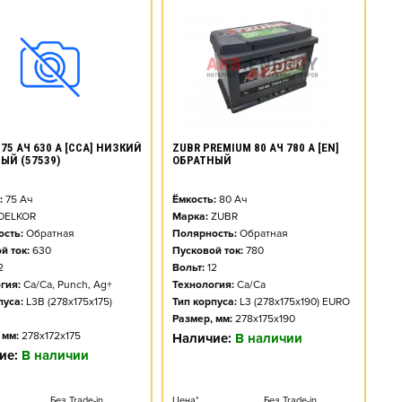
ZUBR PREMIUM 80 АЧ 780 А [EN]
75 АЧ 630 А [CCA] НИЗКИЙ
ОБРАТНЫЙ
ЫЙ (57539)
Ёмкость:
80
Ач
:
75
Ач
Марка:
ZUBR
DELKOR
Полярность:
Обратная
сть:
Обратная
Пусковой ток:
780
й ток:
630
Вольт:
12
2
Технология:
Ca/Ca
гия:
Ca/Ca, Punch, Ag+
Тип корпуса:
L3 (278x175x190) EURO
пуса:
L3B (278x175x175)
Размер, мм:
278x175x190
 мм:
278x172x175
Наличие:
В наличии
ие:
В наличии
Цена*
Без Trade-in
Без Trade-in