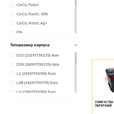
Ca/Ca, Punch
Ca/Ca, Punch, +Efb
Ca/Ca, Punch, Ag+
Efb
Типоразмер корпуса
D23 (232X173X225) Asia
D26 (260X173X225) Asia
L2 (242X175X190) Euro
L2B (242X175X175) Euro
L3 (278X175X190) Euro
L3B (278X175X175) Euro
ZUBR ULTRA 
ОБРАТНЫЙ
L4 (315X175X190) Euro