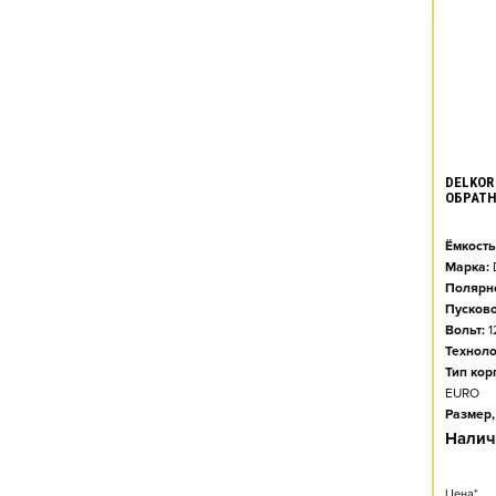
DELKOR 
ОБРАТН
Ёмкость
Марка:
Полярно
Пусково
Вольт:
1
Техноло
Тип кор
EURO
Размер,
Налич
Цена*