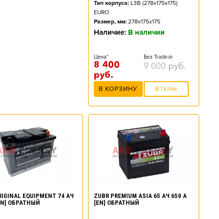
Тип корпуса:
L3B (278x175x175)
EURO
Размер, мм:
278x175x175
Наличие:
В наличии
Цена*
Без Trade-in
8 400
9 000
руб.
руб.
В КОРЗИНУ
В 1 клик
RIGINAL EQUIPMENT 74 АЧ
ZUBR PREMIUM ASIA 65 АЧ 650 А
[EN] ОБРАТНЫЙ
[EN] ОБРАТНЫЙ