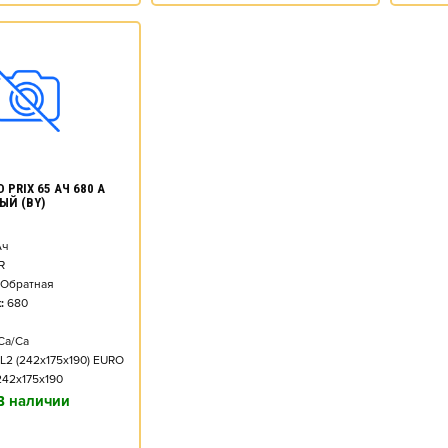
 PRIX 65 АЧ 680 А
ЫЙ (BY)
ч
R
Обратная
:
680
Ca/Ca
L2 (242x175x190) EURO
242x175x190
В наличии