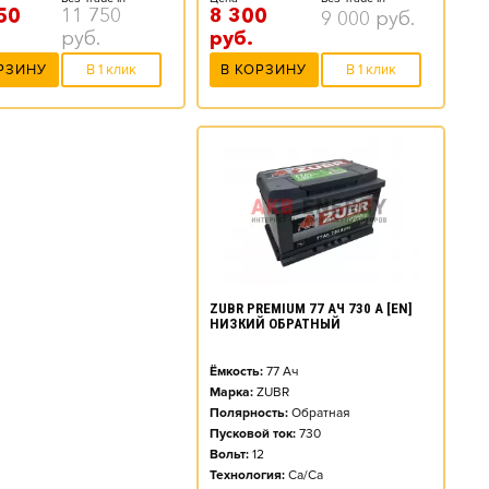
8 300
50
11 750
9 000
руб.
руб.
руб.
В КОРЗИНУ
В 1 клик
РЗИНУ
В 1 клик
ZUBR PREMIUM 77 АЧ 730 А [EN]
НИЗКИЙ ОБРАТНЫЙ
Ёмкость:
77
Ач
Марка:
ZUBR
Полярность:
Обратная
Пусковой ток:
730
Вольт:
12
Технология:
Ca/Ca