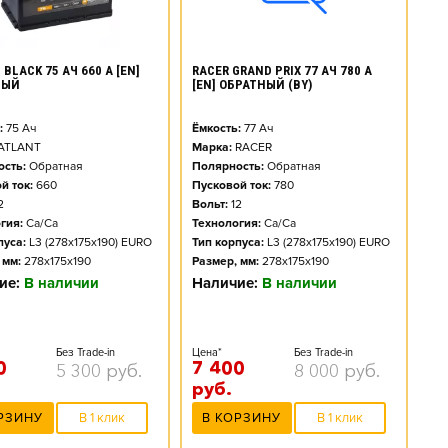
BLACK 75 АЧ 660 А [EN]
RACER GRAND PRIX 77 АЧ 780 А
НЫЙ
[EN] ОБРАТНЫЙ (BY)
:
75
Ач
Ёмкость:
77
Ач
ATLANT
Марка:
RACER
сть:
Обратная
Полярность:
Обратная
й ток:
660
Пусковой ток:
780
2
Вольт:
12
гия:
Ca/Ca
Технология:
Ca/Ca
пуса:
L3 (278x175x190) EURO
Тип корпуса:
L3 (278x175x190) EURO
 мм:
278x175x190
Размер, мм:
278x175x190
ие:
В наличии
Наличие:
В наличии
Без Trade-in
Цена*
Без Trade-in
0
7 400
5 300
руб.
8 000
руб.
руб.
РЗИНУ
В 1 клик
В КОРЗИНУ
В 1 клик