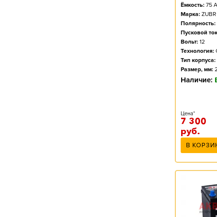
Ёмкость:
75
А
L4B (315X175X175) Euro
Марка:
ZUBR
Полярность:
Пусковой ток
Вольт:
12
Технология:
Тип корпуса:
Размер, мм:
Наличие:
Цена*
7 300
руб.
В КОРЗИ