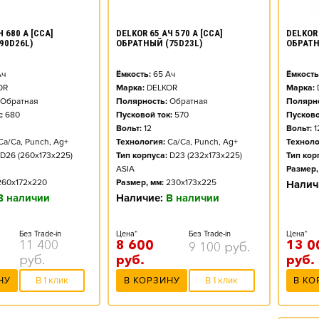
DELKOR 
 680 А [CCA]
DELKOR 65 АЧ 570 А [CCA]
ОБРАТН
90D26L)
ОБРАТНЫЙ (75D23L)
Ёмкость
ч
Ёмкость:
65
Ач
Марка:
OR
Марка:
DELKOR
Полярно
Обратная
Полярность:
Обратная
Пусково
:
680
Пусковой ток:
570
Вольт:
1
Вольт:
12
Техноло
Ca/Ca, Punch, Ag+
Технология:
Ca/Ca, Punch, Ag+
Тип кор
D26 (260x173x225)
Тип корпуса:
D23 (232x173x225)
Размер,
ASIA
260x172x220
Размер, мм:
230x173x225
Налич
В наличии
Наличие:
В наличии
Цена*
Без Trade-in
Цена*
Без Trade-in
13 0
11 400
8 600
9 100
руб.
руб.
руб.
руб.
В КО
НУ
В 1 клик
В КОРЗИНУ
В 1 клик