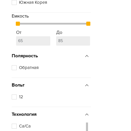
Южная Корея
Емкость
От
До
Полярность
Обратная
Вольт
12
Технология
Ca/Ca