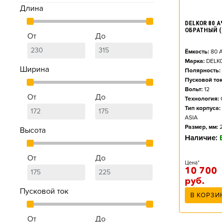
Длина
DELKOR 80 АЧ
ОБРАТНЫЙ (
От
До
Ёмкость:
80
А
Марка:
DELK
Ширина
Полярность:
Пусковой ток
Вольт:
12
От
До
Технология:
Тип корпуса:
ASIA
Размер, мм:
Высота
Наличие:
От
До
Цена*
10 700
руб.
Пусковой ток
В КОРЗИ
От
До