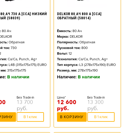
80 АЧ 730 А [CCA] НИЗКИЙ
DELKOR 80 АЧ 800 А [CCA]
ЫЙ (58039)
ОБРАТНЫЙ (58014)
:
80
Ач
Ёмкость:
80
Ач
DELKOR
Марка:
DELKOR
сть:
Обратная
Полярность:
Обратная
й ток:
730
Пусковой ток:
800
2
Вольт:
12
гия:
Ca/Ca, Punch, Ag+
Технология:
Ca/Ca, Punch, Ag+
пуса:
L4B (315x175x175) EURO
Тип корпуса:
L3 (278x175x190) EURO
 мм:
315x175x175
Размер, мм:
278x175x190
ие:
В наличии
Наличие:
В наличии
Без Trade-in
Цена*
Без Trade-in
00
13 700
12 600
13 300
руб.
руб.
руб.
РЗИНУ
В 1 клик
В КОРЗИНУ
В 1 клик