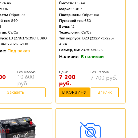
:
74
Ач
Ёмкость:
65
Ач
ZUBR
Марка:
ZUBR
сть:
Обратная
Полярность:
Обратная
й ток:
840
Пусковой ток:
650
2
Вольт:
12
гия:
Ca/Ca
Технология:
Ca/Ca
пуса:
L3 (278x175x190) EURO
Тип корпуса:
D23 (232x173x225)
 мм:
278x175x190
ASIA
Размер, мм:
232x173x225
ие:
Под заказ
Наличие:
В наличии
Без Trade-in
Цена*
Без Trade-in
00
10 600
7 200
7 700
руб.
руб.
руб.
Заказать
В КОРЗИНУ
В 1 клик