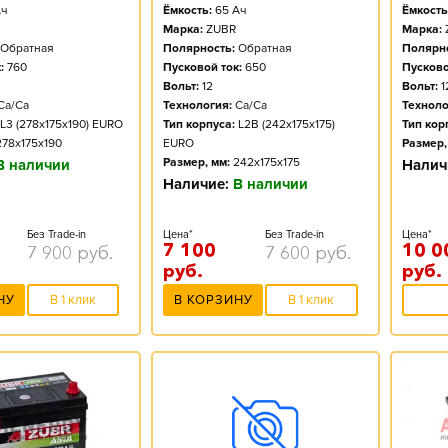
ч
Ёмкость:
65
Ач
Ёмкость
Марка:
ZUBR
Марка:
Обратная
Полярность:
Обратная
Полярно
:
760
Пусковой ток:
650
Пусково
Вольт:
12
Вольт:
1
Ca/Ca
Технология:
Ca/Ca
Техноло
L3 (278x175x190) EURO
Тип корпуса:
L2B (242x175x175)
Тип кор
278x175x190
EURO
Размер,
Размер, мм:
242x175x175
В наличии
Налич
Наличие:
В наличии
Без Trade-in
Цена*
Без Trade-in
Цена*
7 100
10 0
7 900
руб.
7 600
руб.
руб.
руб.
НУ
В 1 клик
В КОРЗИНУ
В 1 клик