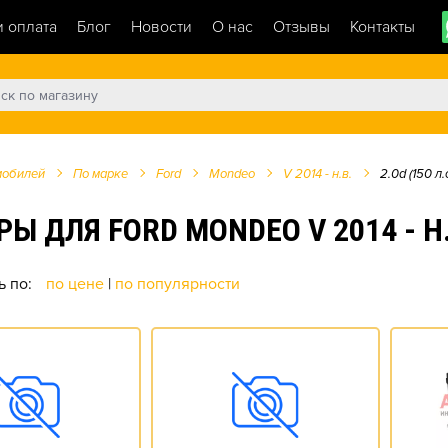
и оплата
Блог
Новости
О нас
Отзывы
Контакты
мобилей
По марке
Ford
Mondeo
V 2014 - н.в.
2.0d (150 л.с
ЛЯ FORD MONDEO V 2014 - Н.В.
ь по:
по цене
|
по популярности