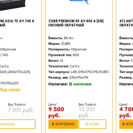
M ASIA 75 АЧ 740 А
ATLANT 
ZUBR PREMIUM 85 АЧ 800 А [EN]
НЫЙ
ОБРАТ
НИЗКИЙ ОБРАТНЫЙ
ч
Ёмкость
Ёмкость:
85
Ач
Марка:
Марка:
ZUBR
Обратная
Полярно
Полярность:
Обратная
:
740
Пусково
Пусковой ток:
800
Вольт:
1
Вольт:
12
Ca/Ca
Техноло
Технология:
Ca/Ca
D26 (260x173x225)
Тип кор
Тип корпуса:
L4B (315x175x175) EURO
Размер,
Размер, мм:
315x175x175
271x175x220
Налич
Наличие:
В наличии
Под заказ
Без Trade-in
Цена*
Цена*
Без Trade-in
4 70
9 500
10 200
7 800
руб.
руб.
руб.
руб.
Заказать
В КО
В КОРЗИНУ
В 1 клик