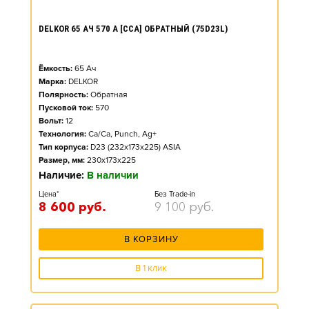
DELKOR 65 АЧ 570 А [CCA] ОБРАТНЫЙ (75D23L)
Ёмкость:
65
Ач
Марка:
DELKOR
Полярность:
Обратная
Пусковой ток:
570
Вольт:
12
Технология:
Ca/Ca, Punch, Ag+
Тип корпуса:
D23 (232x173x225) ASIA
Размер, мм:
230x173x225
Наличие:
В наличии
Цена*
Без Trade-in
8 600
руб.
9 100
руб.
В КОРЗИНУ
В 1 клик