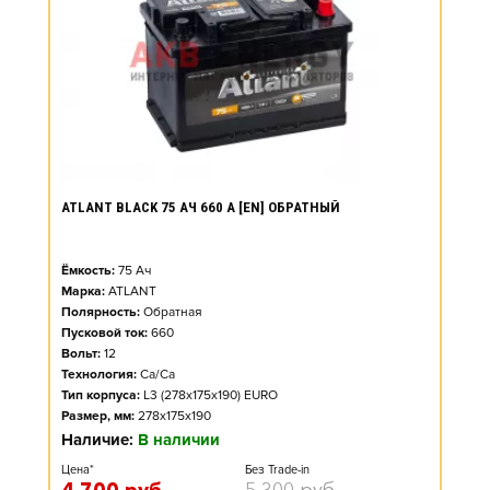
ATLANT BLACK 75 АЧ 660 А [EN] ОБРАТНЫЙ
Ёмкость:
75
Ач
Марка:
ATLANT
Полярность:
Обратная
Пусковой ток:
660
Вольт:
12
Технология:
Ca/Ca
Тип корпуса:
L3 (278x175x190) EURO
Размер, мм:
278x175x190
Наличие:
В наличии
Цена*
Без Trade-in