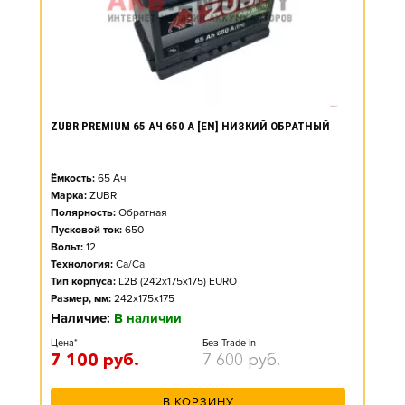
ZUBR PREMIUM 65 АЧ 650 А [EN] НИЗКИЙ ОБРАТНЫЙ
Ёмкость:
65
Ач
Марка:
ZUBR
Полярность:
Обратная
Пусковой ток:
650
Вольт:
12
Технология:
Ca/Ca
Тип корпуса:
L2B (242x175x175) EURO
Размер, мм:
242x175x175
Наличие:
В наличии
Цена*
Без Trade-in
7 100
руб.
7 600
руб.
В КОРЗИНУ