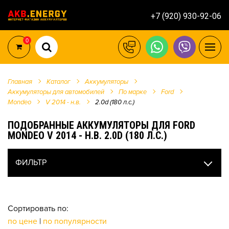
+7 (920) 930-92-06
0
Главная
Каталог
Аккумуляторы
Аккумуляторы для автомобилей
По марке
Ford
Mondeo
V 2014 - н.в.
2.0d (180 л.с.)
ПОДОБРАННЫЕ АККУМУЛЯТОРЫ ДЛЯ FORD
MONDEO V 2014 - Н.В. 2.0D (180 Л.С.)
ФИЛЬТР
Сортировать по:
по цене
|
по популярности