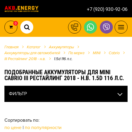
+7 (920) 930-92-06
0
Главная
Каталог
Аккумуляторы
Аккумуляторы для автомобилей
По марке
MINI
Cabrio
III Рестайлинг 2018 - н.в.
1.5d 116 л.c.
ПОДОБРАННЫЕ АККУМУЛЯТОРЫ ДЛЯ MINI
CABRIO III РЕСТАЙЛИНГ 2018 - Н.В. 1.5D 116 Л.C.
ФИЛЬТР
Сортировать по:
по цене
|
по популярности