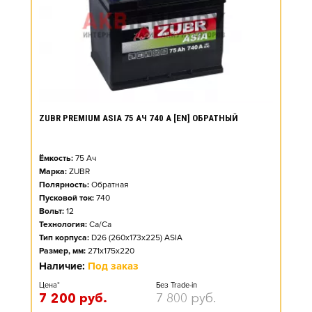
ZUBR PREMIUM ASIA 75 АЧ 740 А [EN] ОБРАТНЫЙ
Ёмкость:
75
Ач
Марка:
ZUBR
Полярность:
Обратная
Пусковой ток:
740
Вольт:
12
Технология:
Ca/Ca
Тип корпуса:
D26 (260x173x225) ASIA
Размер, мм:
271x175x220
Наличие:
Под заказ
Цена*
Без Trade-in
7 200
руб.
7 800
руб.