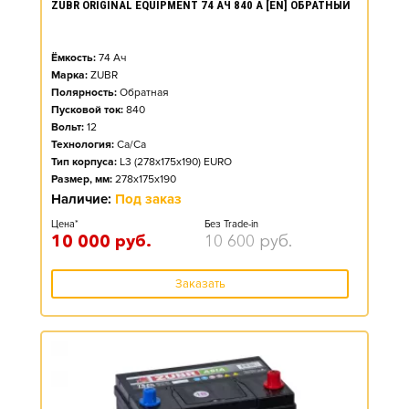
ZUBR ORIGINAL EQUIPMENT 74 АЧ 840 А [EN] ОБРАТНЫЙ
Ёмкость:
74
Ач
Марка:
ZUBR
Полярность:
Обратная
Пусковой ток:
840
Вольт:
12
Технология:
Ca/Ca
Тип корпуса:
L3 (278x175x190) EURO
Размер, мм:
278x175x190
Наличие:
Под заказ
Цена*
Без Trade-in
10 000
руб.
10 600
руб.
Заказать