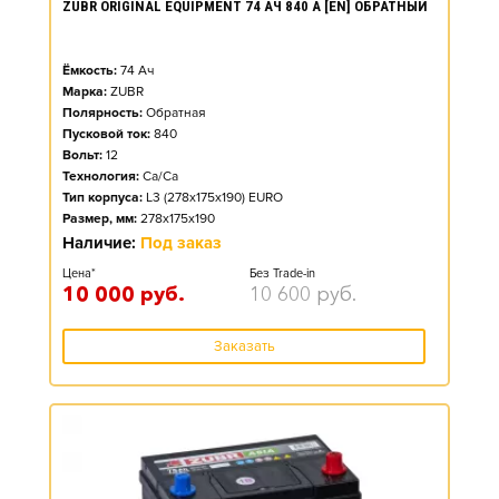
ZUBR ORIGINAL EQUIPMENT 74 АЧ 840 А [EN] ОБРАТНЫЙ
Ёмкость:
74
Ач
Марка:
ZUBR
Полярность:
Обратная
Пусковой ток:
840
Вольт:
12
Технология:
Ca/Ca
Тип корпуса:
L3 (278x175x190) EURO
Размер, мм:
278x175x190
Наличие:
Под заказ
Цена*
Без Trade-in
10 000
руб.
10 600
руб.
Заказать