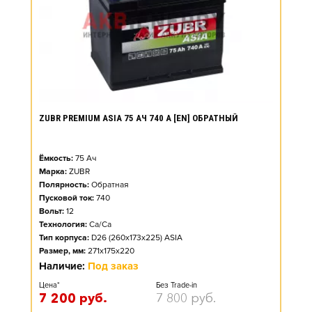
ZUBR PREMIUM ASIA 75 АЧ 740 А [EN] ОБРАТНЫЙ
Ёмкость:
75
Ач
Марка:
ZUBR
Полярность:
Обратная
Пусковой ток:
740
Вольт:
12
Технология:
Ca/Ca
Тип корпуса:
D26 (260x173x225) ASIA
Размер, мм:
271x175x220
Наличие:
Под заказ
Цена*
Без Trade-in
7 200
руб.
7 800
руб.