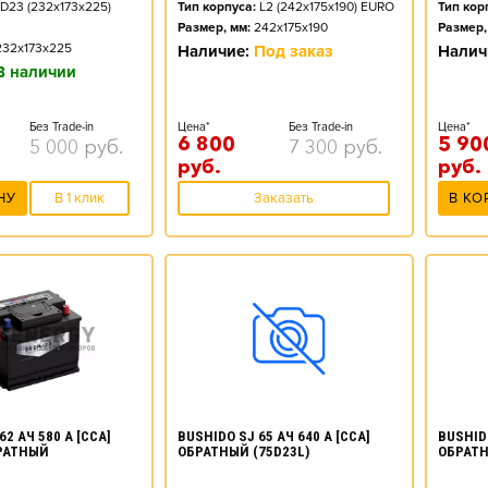
D23 (232x173x225)
Тип корпуса:
L2 (242x175x190) EURO
Тип кор
Размер, мм:
242x175x190
Размер,
232x173x225
Наличие:
Под заказ
Налич
В наличии
Без Trade-in
Цена*
Без Trade-in
Цена*
6 800
5 90
5 000
руб.
7 300
руб.
руб.
руб.
НУ
В 1 клик
Заказать
В КО
62 АЧ 580 А [CCA]
BUSHIDO SJ 65 АЧ 640 А [CCA]
BUSHIDO
РАТНЫЙ
ОБРАТНЫЙ (75D23L)
ОБРАТН