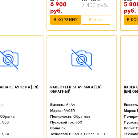
6 900
5 80
7 400
руб.
руб.
руб.
В КОРЗИНУ
В 1 клик
В КО
SIA 60 АЧ 550 А [EN]
RACER +EFB 61 АЧ 660 А [EN]
RACER G
ОБРАТНЫЙ
[EN] О
ч
Ёмкость:
61
Ач
Ёмкость
Марка:
RACER
Марка:
Обратная
Полярность:
Обратная
Полярно
:
550
Пусковой ток:
660
Пусково
Вольт:
12
Вольт:
1
Ca/Ca
Технология:
Ca/Ca, Punch, +EFB
Техноло