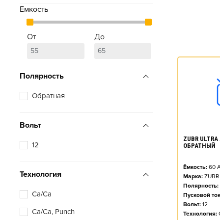
Емкость
От
До
Полярность
Обратная
Вольт
ZUBR ULTRA A
12
ОБРАТНЫЙ
Ёмкость:
60
А
Технология
Марка:
ZUBR
Полярность:
Ca/Ca
Пусковой ток
Вольт:
12
Ca/Ca, Punch
Технология: