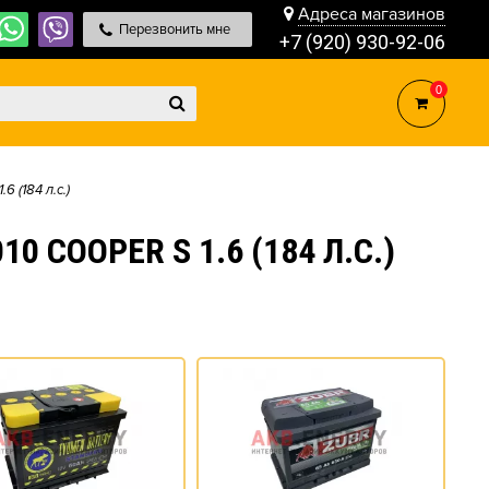
Адреса магазинов
Перезвонить мне
+7 (920) 930-92-06
0
.6 (184 л.с.)
 COOPER S 1.6 (184 Л.С.)