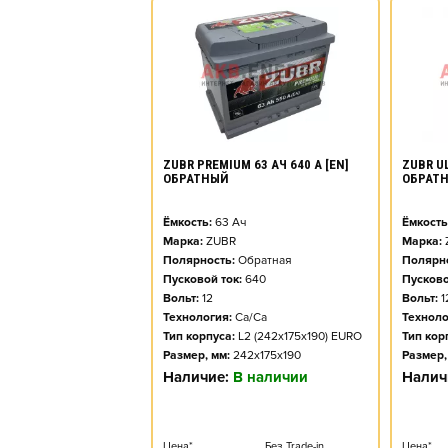
ZUBR PREMIUM 63 АЧ 640 А [EN]
ZUBR UL
ОБРАТНЫЙ
ОБРАТ
Ёмкость:
63
Ач
Ёмкость
Марка:
ZUBR
Марка:
Полярность:
Обратная
Полярно
Пусковой ток:
640
Пусково
Вольт:
12
Вольт:
1
Технология:
Ca/Ca
Техноло
Тип корпуса:
L2 (242x175x190) EURO
Тип кор
Размер, мм:
242x175x190
Размер,
Наличие:
В наличии
Налич
Цена*
Без Trade-in
Цена*