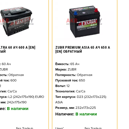
TRA 60 АЧ 600 А [EN]
ZUBR PREMIUM ASIA 65 АЧ 650 А
НЫЙ
[EN] ОБРАТНЫЙ
:
60
Ач
Ёмкость:
65
Ач
ZUBR
Марка:
ZUBR
сть:
Обратная
Полярность:
Обратная
й ток:
600
Пусковой ток:
650
2
Вольт:
12
гия:
Ca/Ca
Технология:
Ca/Ca
пуса:
L2 (242x175x190) EURO
Тип корпуса:
D23 (232x173x225)
 мм:
242x175x190
ASIA
Размер, мм:
232x173x225
ие:
В наличии
Наличие:
В наличии
Без Trade-in
Цена*
Без Trade-in