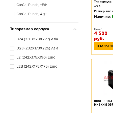
Тип корпуса:
Ca/Ca, Punch, +Efb
ASIA
Размер, мм:
Ca/Ca, Punch, Ag+
Наличие:
Типоразмер корпуса
Цена*
4 500
руб.
B24 (238X129X227) Asia
В КОРЗИ
D23 (232X173X225) Asia
L2 (242X175X190) Euro
L2B (242X175X175) Euro
BUSHIDO SJ 
НИЗКИЙ ОБ