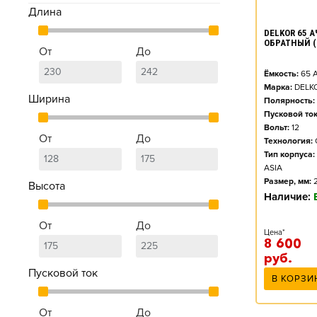
Длина
DELKOR 65 АЧ
ОБРАТНЫЙ (
От
До
Ёмкость:
65
А
Марка:
DELK
Ширина
Полярность:
Пусковой ток
Вольт:
12
От
До
Технология:
Тип корпуса:
ASIA
Размер, мм:
Высота
Наличие:
От
До
Цена*
8 600
руб.
Пусковой ток
В КОРЗИ
От
До