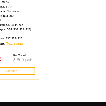
:
55
Ач
BUSHIDO
сть:
Обратная
й ток:
500
2
гия:
Ca/Ca, Punch
пуса:
B24 (238x129x227)
 мм:
237x128x222
ие:
Под заказ
Без Trade-in
0
6 800
руб.
Заказать