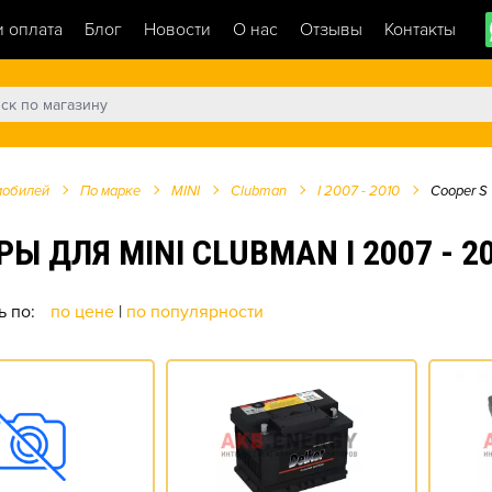
и оплата
Блог
Новости
О нас
Отзывы
Контакты
мобилей
По марке
MINI
Clubman
I 2007 - 2010
Cooper S 1
ЛЯ MINI CLUBMAN I 2007 - 2010
ь по:
по цене
|
по популярности