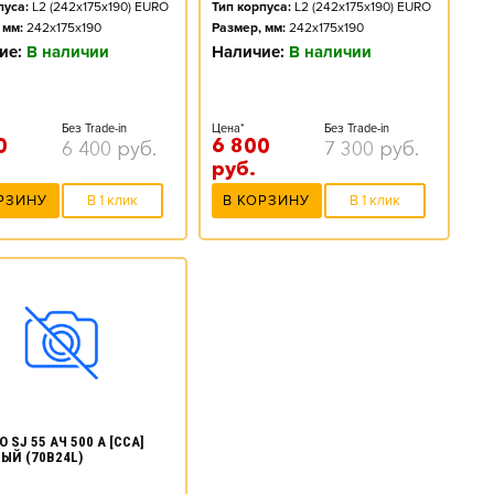
пуса:
L2 (242x175x190) EURO
Тип корпуса:
L2 (242x175x190) EURO
 мм:
242x175x190
Размер, мм:
242x175x190
ие:
В наличии
Наличие:
В наличии
Без Trade-in
Цена*
Без Trade-in
0
6 800
6 400
руб.
7 300
руб.
руб.
РЗИНУ
В 1 клик
В КОРЗИНУ
В 1 клик
 SJ 55 АЧ 500 А [CCA]
ЫЙ (70B24L)