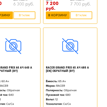
0
7 200
6 300
руб.
7 700
руб.
руб.
РЗИНУ
В 1 клик
В КОРЗИНУ
В 1 клик
RAND PRIX 60 АЧ 640 А
RACER GRAND PRIX 65 АЧ 680 А
БРАТНЫЙ (BY)
[EN] ОБРАТНЫЙ (BY)
:
60
Ач
Ёмкость:
65
Ач
RACER
Марка:
RACER
сть:
Обратная
Полярность:
Обратная
й ток:
640
Пусковой ток:
680
2
Вольт:
12
гия:
Ca/Ca
Технология:
Ca/Ca