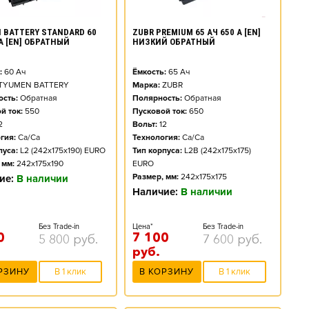
 BATTERY STANDARD 60
ZUBR PREMIUM 65 АЧ 650 А [EN]
 А [EN] ОБРАТНЫЙ
НИЗКИЙ ОБРАТНЫЙ
:
60
Ач
Ёмкость:
65
Ач
TYUMEN BATTERY
Марка:
ZUBR
сть:
Обратная
Полярность:
Обратная
й ток:
550
Пусковой ток:
650
2
Вольт:
12
гия:
Ca/Ca
Технология:
Ca/Ca
пуса:
L2 (242x175x190) EURO
Тип корпуса:
L2B (242x175x175)
 мм:
242x175x190
EURO
Размер, мм:
242x175x175
ие:
В наличии
Наличие:
В наличии
Без Trade-in
Цена*
Без Trade-in
0
7 100
5 800
руб.
7 600
руб.
руб.
РЗИНУ
В 1 клик
В КОРЗИНУ
В 1 клик