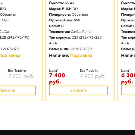
ч
Ёмкость:
65
Ач
Ёмкость
IDO
Марка:
BUSHIDO
Марка:
Обратная
Полярность:
Обратная
Полярно
:
580
Пусковой ток:
650
Пусково
Вольт:
12
Вольт:
1
Ca/Ca
Технология:
Ca/Ca, Punch
Техноло
L2B (242x175x175)
Тип корпуса:
D23 (232x173x225)
Тип кор
ASIA
ASIA
242x175x175
Размер, мм:
230x172x220
Размер,
Под заказ
Наличие:
Под заказ
Налич
Без Trade-in
Цена*
Без Trade-in
Цена*
7 400
6 30
7 600
руб.
7 900
руб.
руб.
руб.
Заказать
Заказать