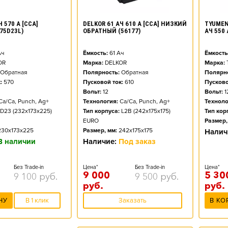
DELKOR 61 АЧ 610 А [CCA] НИЗКИЙ
TYUMEN
 570 А [CCA]
ОБРАТНЫЙ (56177)
АЧ 550
75D23L)
Ёмкость:
61
Ач
Ёмкость
ч
Марка:
DELKOR
Марка:
OR
Полярность:
Обратная
Полярно
Обратная
Пусковой ток:
610
Пусково
:
570
Вольт:
12
Вольт:
1
Технология:
Ca/Ca, Punch, Ag+
Техноло
Ca/Ca, Punch, Ag+
Тип корпуса:
L2B (242x175x175)
Тип кор
D23 (232x173x225)
EURO
Размер,
Размер, мм:
242x175x175
230x173x225
Налич
Наличие:
Под заказ
В наличии
Цена*
Без Trade-in
Цена*
Без Trade-in
9 000
5 30
9 500
руб.
9 100
руб.
руб.
руб.
Заказать
В КО
НУ
В 1 клик