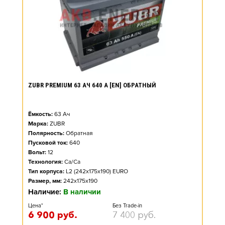
ZUBR PREMIUM 63 АЧ 640 А [EN] ОБРАТНЫЙ
Ёмкость:
63
Ач
Марка:
ZUBR
Полярность:
Обратная
Пусковой ток:
640
Вольт:
12
Технология:
Ca/Ca
Тип корпуса:
L2 (242x175x190) EURO
Размер, мм:
242x175x190
Наличие:
В наличии
Цена*
Без Trade-in
6 900
руб.
7 400
руб.