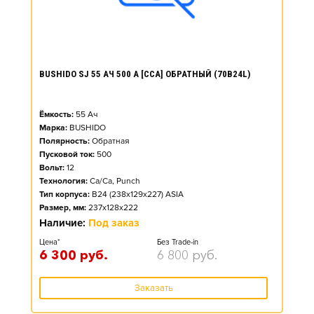
BUSHIDO SJ 55 АЧ 500 А [CCA] ОБРАТНЫЙ (70B24L)
Ёмкость:
55
Ач
Марка:
BUSHIDO
Полярность:
Обратная
Пусковой ток:
500
Вольт:
12
Технология:
Ca/Ca, Punch
Тип корпуса:
B24 (238x129x227) ASIA
Размер, мм:
237x128x222
Наличие:
Под заказ
Цена*
Без Trade-in
6 300
руб.
6 800
руб.
Заказать