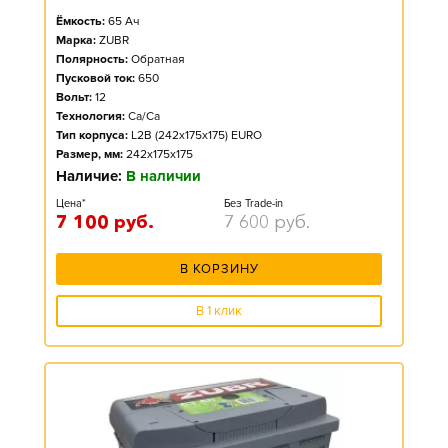
Ёмкость:
65
Ач
Марка:
ZUBR
Полярность:
Обратная
Пусковой ток:
650
Вольт:
12
Технология:
Ca/Ca
Тип корпуса:
L2B (242x175x175) EURO
Размер, мм:
242x175x175
Наличие:
В наличии
Цена*
Без Trade-in
7 100
руб.
7 600
руб.
В КОРЗИНУ
В 1 клик