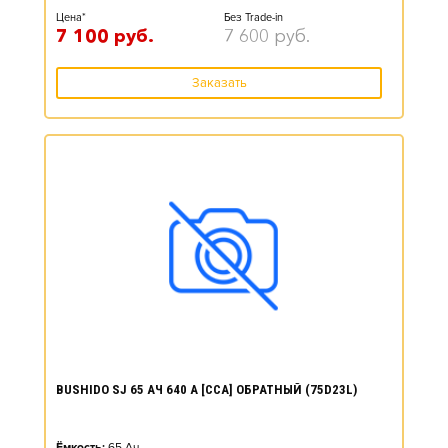
Цена*
Без Trade-in
7 100
руб.
7 600
руб.
Заказать
BUSHIDO SJ 65 АЧ 640 А [CCA] ОБРАТНЫЙ (75D23L)
Ёмкость:
65
Ач