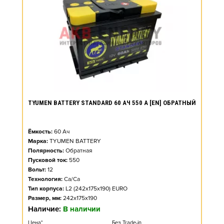
TYUMEN BATTERY STANDARD 60 АЧ 550 А [EN] ОБРАТНЫЙ
Ёмкость:
60
Ач
Марка:
TYUMEN BATTERY
Полярность:
Обратная
Пусковой ток:
550
Вольт:
12
Технология:
Ca/Ca
Тип корпуса:
L2 (242x175x190) EURO
Размер, мм:
242x175x190
Наличие:
В наличии
Цена*
Без Trade-in