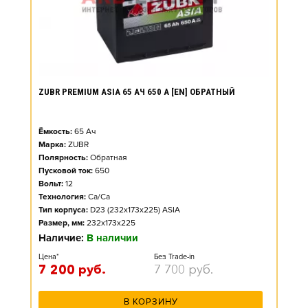
ZUBR PREMIUM ASIA 65 АЧ 650 А [EN] ОБРАТНЫЙ
Ёмкость:
65
Ач
Марка:
ZUBR
Полярность:
Обратная
Пусковой ток:
650
Вольт:
12
Технология:
Ca/Ca
Тип корпуса:
D23 (232x173x225) ASIA
Размер, мм:
232x173x225
Наличие:
В наличии
Цена*
Без Trade-in
7 200
руб.
7 700
руб.
В КОРЗИНУ