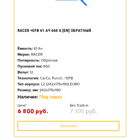
RACER +EFB 61 АЧ 660 А [EN] ОБРАТНЫЙ
Ёмкость:
61
Ач
Марка:
RACER
Полярность:
Обратная
Пусковой ток:
660
Вольт:
12
Технология:
Ca/Ca, Punch, +EFB
Тип корпуса:
L2 (242x175x190) EURO
Размер, мм:
242x175x190
Наличие:
Под заказ
Цена*
Без Trade-in
6 800
руб.
7 300
руб.
Заказать