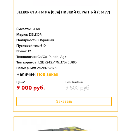
DELKOR 61 АЧ 610 А [CCA] НИЗКИЙ ОБРАТНЫЙ (56177)
Ёмкость:
61
Ач
Марка:
DELKOR
Полярность:
Обратная
Пусковой ток:
610
Вольт:
12
Технология:
Ca/Ca, Punch, Ag+
Тип корпуса:
L2B (242x175x175) EURO
Размер, мм:
242x175x175
Наличие:
Под заказ
Цена*
Без Trade-in
9 000
руб.
9 500
руб.
Заказать