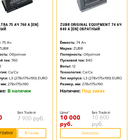
TRA 75 АЧ 760 А [EN]
ZUBR ORIGINAL EQUIPMENT 74 АЧ
НЫЙ
840 А [EN] ОБРАТНЫЙ
:
75
Ач
Ёмкость:
74
Ач
ZUBR
Марка:
ZUBR
сть:
Обратная
Полярность:
Обратная
й ток:
760
Пусковой ток:
840
2
Вольт:
12
гия:
Ca/Ca
Технология:
Ca/Ca
пуса:
L3 (278x175x190) EURO
Тип корпуса:
L3 (278x175x190) EURO
 мм:
278x175x190
Размер, мм:
278x175x190
ие:
В наличии
Наличие:
Под заказ
Без Trade-in
Цена*
Без Trade-in
0
10 000
10 600
7 900
руб.
руб.
руб.
РЗИНУ
В 1 клик
Заказать