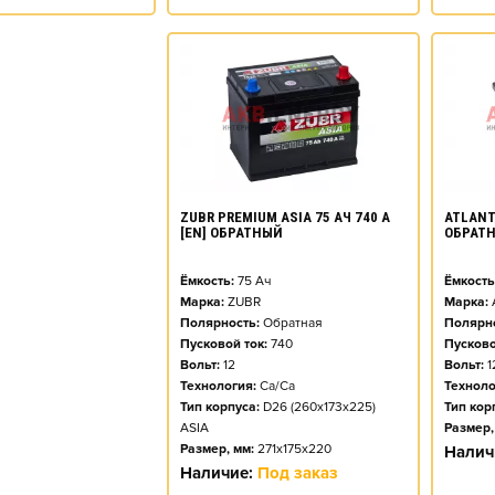
ZUBR PREMIUM ASIA 75 АЧ 740 А
ATLANT 
[EN] ОБРАТНЫЙ
ОБРАТ
Ёмкость:
75
Ач
Ёмкость
Марка:
ZUBR
Марка:
Полярность:
Обратная
Полярно
Пусковой ток:
740
Пусково
Вольт:
12
Вольт:
1
Технология:
Ca/Ca
Техноло
Тип корпуса:
D26 (260x173x225)
Тип кор
ASIA
Размер,
Размер, мм:
271x175x220
Налич
Наличие:
Под заказ