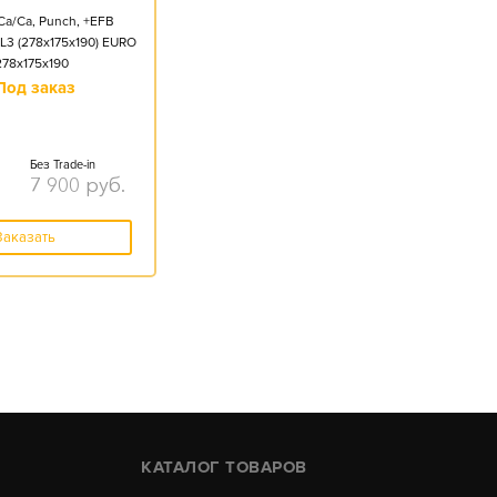
Ca/Ca, Punch, +EFB
L3 (278x175x190) EURO
278x175x190
Под заказ
Без Trade-in
7 900
руб.
Заказать
КАТАЛОГ ТОВАРОВ