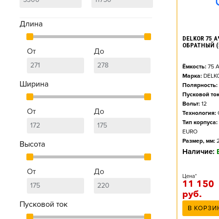
Длина
DELKOR 75 А
ОБРАТНЫЙ (
От
До
Ёмкость:
75
А
Марка:
DELK
Ширина
Полярность:
Пусковой ток
Вольт:
12
От
До
Технология:
Тип корпуса:
EURO
Размер, мм:
Высота
Наличие:
От
До
Цена*
11 150
руб.
Пусковой ток
В КОРЗИ