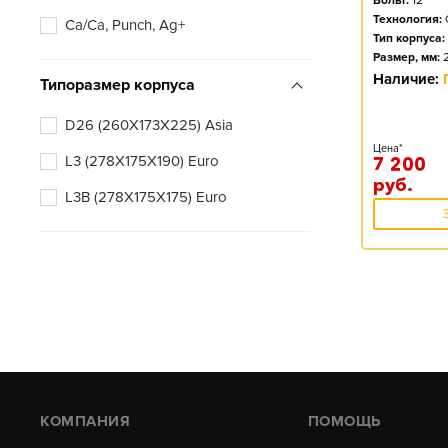
Вольт:
12
Технология:
Ca/Ca, Punch, Ag+
Тип корпуса:
Размер, мм:
Наличие:
Типоразмер корпуса
D26 (260X173X225) Asia
Цена*
L3 (278X175X190) Euro
7 200
руб.
L3B (278X175X175) Euro
КОМПАНИЯ
ПОМОЩЬ