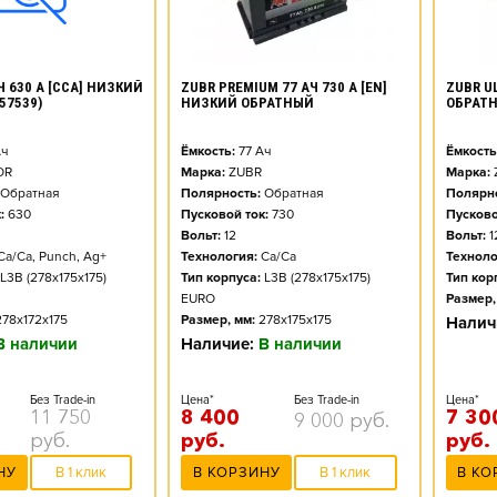
ZUBR PREMIUM 77 АЧ 730 А [EN]
ZUBR UL
Ч 630 А [CCA] НИЗКИЙ
НИЗКИЙ ОБРАТНЫЙ
ОБРАТ
57539)
Ёмкость:
77
Ач
Ёмкость
ч
Марка:
ZUBR
Марка:
OR
Полярность:
Обратная
Полярно
Обратная
Пусковой ток:
730
Пусково
:
630
Вольт:
12
Вольт:
1
Технология:
Ca/Ca
Техноло
Ca/Ca, Punch, Ag+
Тип корпуса:
L3B (278x175x175)
Тип кор
L3B (278x175x175)
EURO
Размер,
Размер, мм:
278x175x175
278x172x175
Налич
Наличие:
В наличии
В наличии
Цена*
Без Trade-in
Цена*
Без Trade-in
8 400
7 30
11 750
9 000
руб.
руб.
руб.
руб.
В КОРЗИНУ
В 1 клик
В КО
НУ
В 1 клик