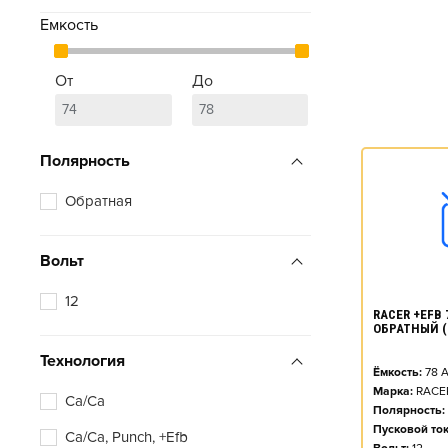
Емкость
От
До
Полярность
Обратная
Вольт
12
RACER +EFB 7
ОБРАТНЫЙ (
Технология
Ёмкость:
78
А
Марка:
RACE
Ca/Ca
Полярность:
Пусковой ток
Ca/Ca, Punch, +Efb