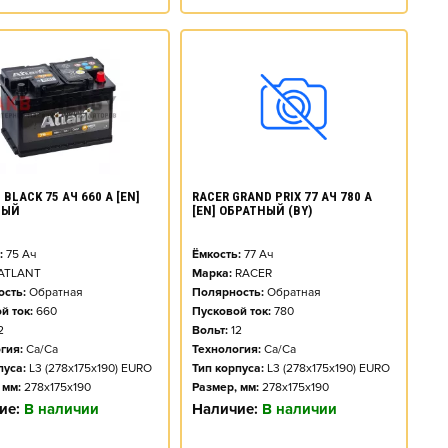
BLACK 75 АЧ 660 А [EN]
RACER GRAND PRIX 77 АЧ 780 А
НЫЙ
[EN] ОБРАТНЫЙ (BY)
:
75
Ач
Ёмкость:
77
Ач
ATLANT
Марка:
RACER
сть:
Обратная
Полярность:
Обратная
й ток:
660
Пусковой ток:
780
2
Вольт:
12
гия:
Ca/Ca
Технология:
Ca/Ca
пуса:
L3 (278x175x190) EURO
Тип корпуса:
L3 (278x175x190) EURO
 мм:
278x175x190
Размер, мм:
278x175x190
ие:
В наличии
Наличие:
В наличии