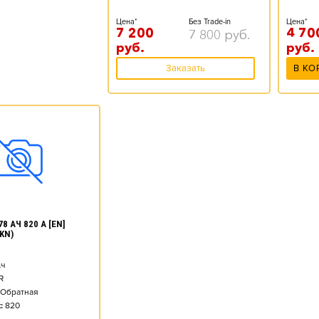
Цена*
Без Trade-in
Цена*
7 200
4 70
7 800
руб.
руб.
руб.
Заказать
В КО
8 АЧ 820 А [EN]
KN)
ч
R
Обратная
:
820