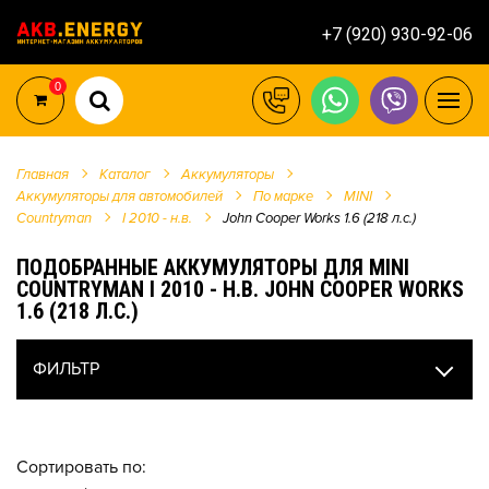
+7 (920) 930-92-06
0
Главная
Каталог
Аккумуляторы
Аккумуляторы для автомобилей
По марке
MINI
Countryman
I 2010 - н.в.
John Cooper Works 1.6 (218 л.с.)
ПОДОБРАННЫЕ АККУМУЛЯТОРЫ ДЛЯ MINI
COUNTRYMAN I 2010 - Н.В. JOHN COOPER WORKS
1.6 (218 Л.С.)
ФИЛЬТР
Сортировать по: