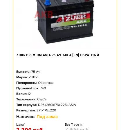
ZUBR PREMIUM ASIA 75 АЧ 740 А [EN] ОБРАТНЫЙ
Ёмкость:
75
Ач
Марка:
ZUBR
Полярность:
Обратная
Пусковой ток:
740
Вольт:
12
Технология:
Ca/Ca
Тип корпуса:
D26 (260x173x225) ASIA
Размер, мм:
271x175x220
Наличие:
Под заказ
Цена*
Без Trade-in