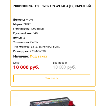
ZUBR ORIGINAL EQUIPMENT 74 АЧ 840 А [EN] ОБРАТНЫЙ
Ёмкость:
74
Ач
Марка:
ZUBR
Полярность:
Обратная
Пусковой ток:
840
Вольт:
12
Технология:
Ca/Ca
Тип корпуса:
L3 (278x175x190) EURO
Размер, мм:
278x175x190
Наличие:
Под заказ
Цена*
Без Trade-in
10 000
руб.
10 600
руб.
Заказать