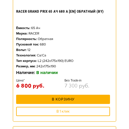
RACER GRAND PRIX 65 АЧ 680 А [EN] ОБРАТНЫЙ (BY)
Ёмкость:
65
Ач
Марка:
RACER
Полярность:
Обратная
Пусковой ток:
680
Вольт:
12
Технология:
Ca/Ca
Тип корпуса:
L2 (242x175x190) EURO
Размер, мм:
242x175x190
Наличие:
В наличии
Цена*
Без Trade-in
6 800
руб.
7 300
руб.
В КОРЗИНУ
В 1 клик