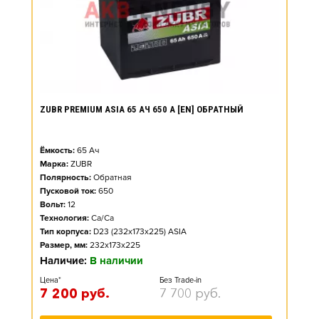
ZUBR PREMIUM ASIA 65 АЧ 650 А [EN] ОБРАТНЫЙ
Ёмкость:
65
Ач
Марка:
ZUBR
Полярность:
Обратная
Пусковой ток:
650
Вольт:
12
Технология:
Ca/Ca
Тип корпуса:
D23 (232x173x225) ASIA
Размер, мм:
232x173x225
Наличие:
В наличии
Цена*
Без Trade-in
7 200
руб.
7 700
руб.