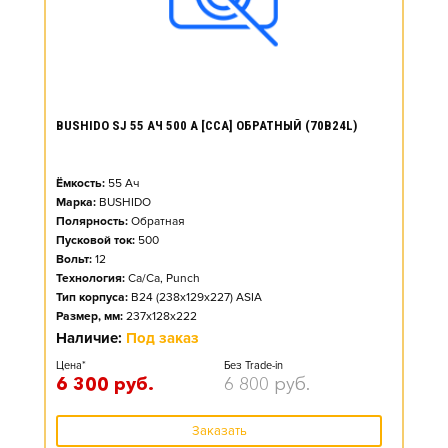
BUSHIDO SJ 55 АЧ 500 А [CCA] ОБРАТНЫЙ (70B24L)
Ёмкость:
55
Ач
Марка:
BUSHIDO
Полярность:
Обратная
Пусковой ток:
500
Вольт:
12
Технология:
Ca/Ca, Punch
Тип корпуса:
B24 (238x129x227) ASIA
Размер, мм:
237x128x222
Наличие:
Под заказ
Цена*
Без Trade-in
6 300
руб.
6 800
руб.
Заказать