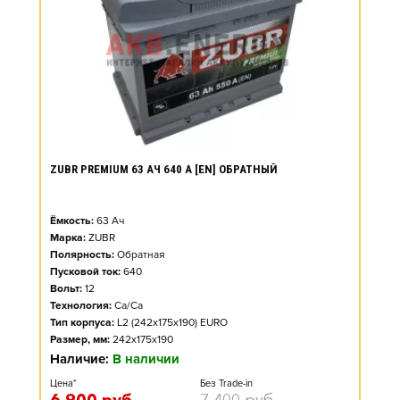
ZUBR PREMIUM 63 АЧ 640 А [EN] ОБРАТНЫЙ
Ёмкость:
63
Ач
Марка:
ZUBR
Полярность:
Обратная
Пусковой ток:
640
Вольт:
12
Технология:
Ca/Ca
Тип корпуса:
L2 (242x175x190) EURO
Размер, мм:
242x175x190
Наличие:
В наличии
Цена*
Без Trade-in