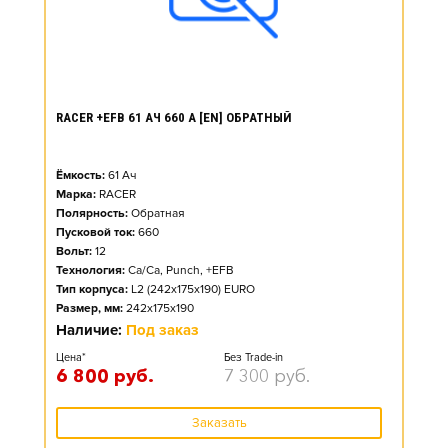
RACER +EFB 61 АЧ 660 А [EN] ОБРАТНЫЙ
Ёмкость:
61
Ач
Марка:
RACER
Полярность:
Обратная
Пусковой ток:
660
Вольт:
12
Технология:
Ca/Ca, Punch, +EFB
Тип корпуса:
L2 (242x175x190) EURO
Размер, мм:
242x175x190
Наличие:
Под заказ
Цена*
Без Trade-in
6 800
руб.
7 300
руб.
Заказать