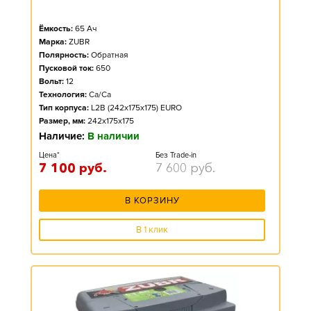
Ёмкость:
65
Ач
Марка:
ZUBR
Полярность:
Обратная
Пусковой ток:
650
Вольт:
12
Технология:
Ca/Ca
Тип корпуса:
L2B (242x175x175) EURO
Размер, мм:
242x175x175
Наличие:
В наличии
Цена*
Без Trade-in
7 100
руб.
7 600
руб.
В КОРЗИНУ
В 1 клик