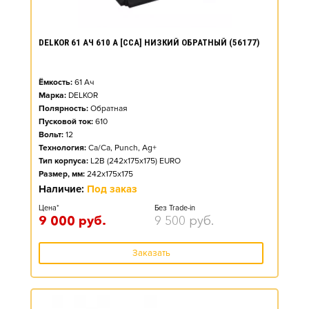
DELKOR 61 АЧ 610 А [CCA] НИЗКИЙ ОБРАТНЫЙ (56177)
Ёмкость:
61
Ач
Марка:
DELKOR
Полярность:
Обратная
Пусковой ток:
610
Вольт:
12
Технология:
Ca/Ca, Punch, Ag+
Тип корпуса:
L2B (242x175x175) EURO
Размер, мм:
242x175x175
Наличие:
Под заказ
Цена*
Без Trade-in
9 000
руб.
9 500
руб.
Заказать