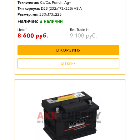
Технология:
Ca/Ca, Punch, Ag+
Тип корпуса:
D23 (232x173x225) ASIA
Размер, мм:
230x173x225
Наличие:
В наличии
Цена*
Без Trade-in
8 600
руб.
9 100
руб.
В КОРЗИНУ
В 1 клик