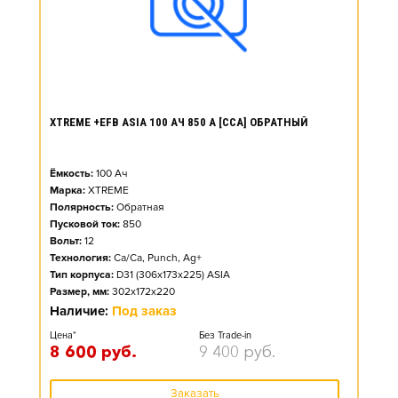
XTREME +EFB ASIA 100 АЧ 850 А [CCA] ОБРАТНЫЙ
Ёмкость:
100
Ач
Марка:
XTREME
Полярность:
Обратная
Пусковой ток:
850
Вольт:
12
Технология:
Ca/Ca, Punch, Ag+
Тип корпуса:
D31 (306x173x225) ASIA
Размер, мм:
302x172x220
Наличие:
Под заказ
Цена*
Без Trade-in
8 600
руб.
9 400
руб.
Заказать