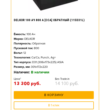
DELKOR 100 АЧ 800 А [CCA] ОБРАТНЫЙ (115D31L)
Ёмкость:
100
Ач
Марка:
DELKOR
Полярность:
Обратная
Пусковой ток:
800
Вольт:
12
Технология:
Ca/Ca, Punch, Ag+
Тип корпуса:
D31 (306x173x225) ASIA
Размер, мм:
301x172x220
Наличие:
В наличии
Цена*
Без Trade-in
13 300
руб.
14 100
руб.
В КОРЗИНУ
В 1 клик