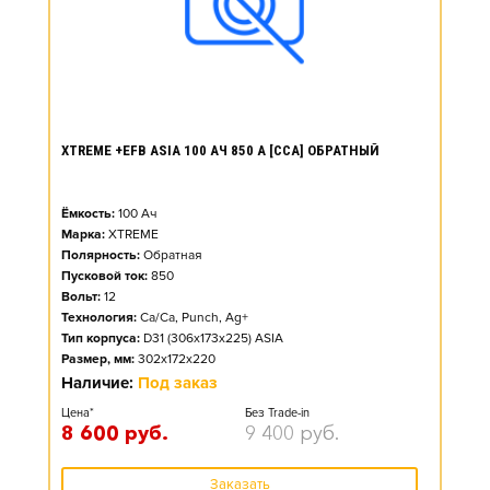
XTREME +EFB ASIA 100 АЧ 850 А [CCA] ОБРАТНЫЙ
Ёмкость:
100
Ач
Марка:
XTREME
Полярность:
Обратная
Пусковой ток:
850
Вольт:
12
Технология:
Ca/Ca, Punch, Ag+
Тип корпуса:
D31 (306x173x225) ASIA
Размер, мм:
302x172x220
Наличие:
Под заказ
Цена*
Без Trade-in
8 600
руб.
9 400
руб.
Заказать