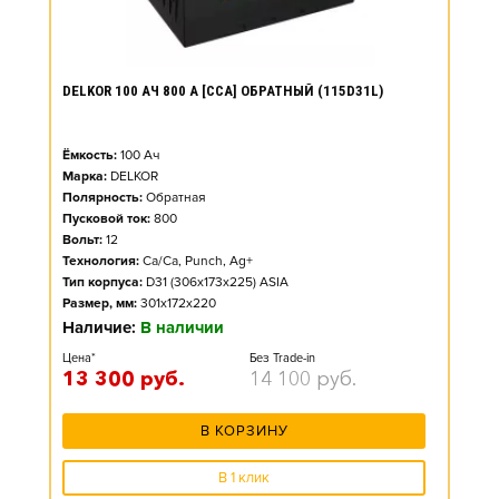
DELKOR 100 АЧ 800 А [CCA] ОБРАТНЫЙ (115D31L)
Ёмкость:
100
Ач
Марка:
DELKOR
Полярность:
Обратная
Пусковой ток:
800
Вольт:
12
Технология:
Ca/Ca, Punch, Ag+
Тип корпуса:
D31 (306x173x225) ASIA
Размер, мм:
301x172x220
Наличие:
В наличии
Цена*
Без Trade-in
13 300
руб.
14 100
руб.
В КОРЗИНУ
В 1 клик