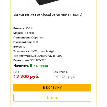
DELKOR 100 АЧ 800 А [CCA] ОБРАТНЫЙ (115D31L)
Ёмкость:
100
Ач
Марка:
DELKOR
Полярность:
Обратная
Пусковой ток:
800
Вольт:
12
Технология:
Ca/Ca, Punch, Ag+
Тип корпуса:
D31 (306x173x225) ASIA
Размер, мм:
301x172x220
Наличие:
В наличии
Цена*
Без Trade-in
13 300
руб.
14 100
руб.
В КОРЗИНУ
В 1 клик