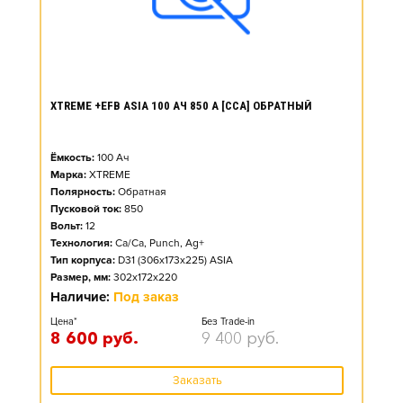
XTREME +EFB ASIA 100 АЧ 850 А [CCA] ОБРАТНЫЙ
Ёмкость:
100
Ач
Марка:
XTREME
Полярность:
Обратная
Пусковой ток:
850
Вольт:
12
Технология:
Ca/Ca, Punch, Ag+
Тип корпуса:
D31 (306x173x225) ASIA
Размер, мм:
302x172x220
Наличие:
Под заказ
Цена*
Без Trade-in
8 600
руб.
9 400
руб.
Заказать