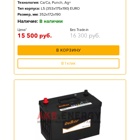
Технология:
Ca/Ca, Punch, Ag+
Тип корпуса:
L5 (353x175x190) EURO
Размер, мм:
352x172x190
Наличие:
В наличии
Цена*
Без Trade-in
15 500
руб.
16 300
руб.
В КОРЗИНУ
В 1 клик