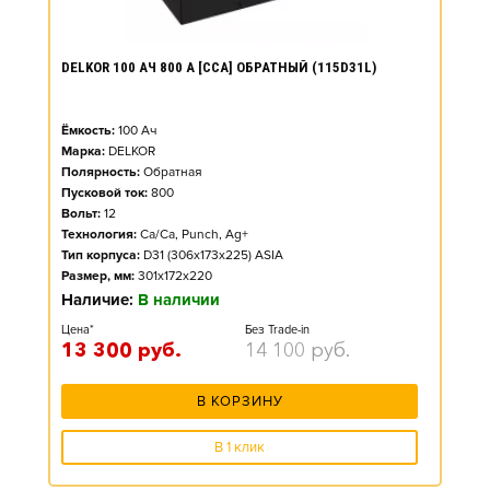
DELKOR 100 АЧ 800 А [CCA] ОБРАТНЫЙ (115D31L)
Ёмкость:
100
Ач
Марка:
DELKOR
Полярность:
Обратная
Пусковой ток:
800
Вольт:
12
Технология:
Ca/Ca, Punch, Ag+
Тип корпуса:
D31 (306x173x225) ASIA
Размер, мм:
301x172x220
Наличие:
В наличии
Цена*
Без Trade-in
13 300
руб.
14 100
руб.
В КОРЗИНУ
В 1 клик