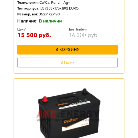
Технология:
Ca/Ca, Punch, Ag+
Тип корпуса:
L5 (353x175x190) EURO
Размер, мм:
352x172x190
Наличие:
В наличии
Цена*
Без Trade-in
15 500
руб.
16 300
руб.
В КОРЗИНУ
В 1 клик