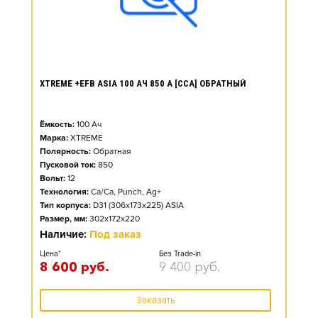
XTREME +EFB ASIA 100 АЧ 850 А [CCA] ОБРАТНЫЙ
Ёмкость:
100
Ач
Марка:
XTREME
Полярность:
Обратная
Пусковой ток:
850
Вольт:
12
Технология:
Ca/Ca, Punch, Ag+
Тип корпуса:
D31 (306x173x225) ASIA
Размер, мм:
302x172x220
Наличие:
Под заказ
Цена*
Без Trade-in
8 600
руб.
9 400
руб.
Заказать