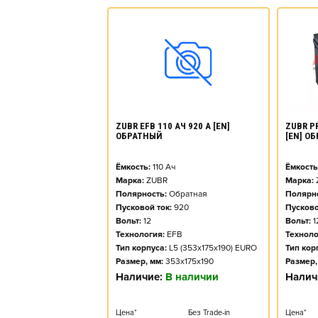
ZUBR PR
ZUBR EFB 110 АЧ 920 А [EN]
[EN] О
ОБРАТНЫЙ
Ёмкость
Ёмкость:
110
Ач
Марка:
Марка:
ZUBR
Полярно
Полярность:
Обратная
Пусково
Пусковой ток:
920
Вольт:
1
Вольт:
12
Техноло
Технология:
EFB
Тип кор
Тип корпуса:
L5 (353x175x190) EURO
Размер,
Размер, мм:
353x175x190
Налич
Наличие:
В наличии
Цена*
Цена*
Без Trade-in