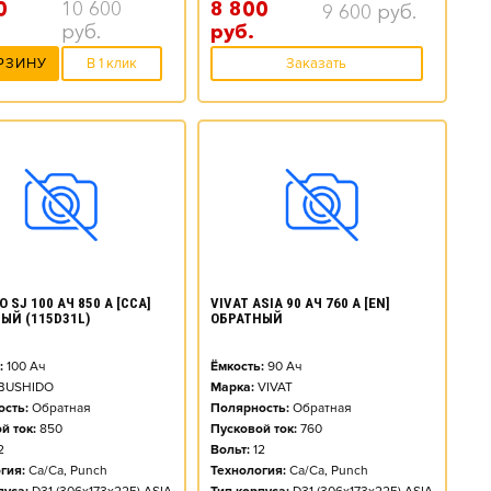
0
10 600
8 800
9 600
руб.
руб.
руб.
РЗИНУ
В 1 клик
Заказать
 SJ 100 АЧ 850 А [CCA]
VIVAT ASIA 90 АЧ 760 А [EN]
ЫЙ (115D31L)
ОБРАТНЫЙ
:
100
Ач
Ёмкость:
90
Ач
BUSHIDO
Марка:
VIVAT
сть:
Обратная
Полярность:
Обратная
й ток:
850
Пусковой ток:
760
2
Вольт:
12
гия:
Ca/Ca, Punch
Технология:
Ca/Ca, Punch