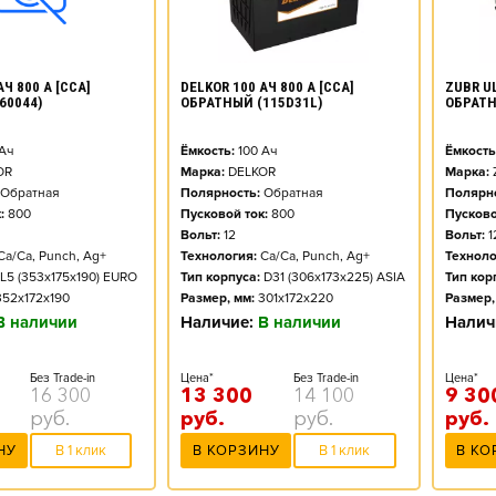
DELKOR 100 АЧ 800 А [CCA]
ZUBR UL
АЧ 800 А [CCA]
ОБРАТНЫЙ (115D31L)
ОБРАТ
60044)
Ёмкость:
100
Ач
Ёмкость
Ач
Марка:
DELKOR
Марка:
OR
Полярность:
Обратная
Полярно
Обратная
Пусковой ток:
800
Пусково
:
800
Вольт:
12
Вольт:
1
Технология:
Ca/Ca, Punch, Ag+
Техноло
Ca/Ca, Punch, Ag+
Тип корпуса:
D31 (306x173x225) ASIA
Тип кор
L5 (353x175x190) EURO
Размер, мм:
301x172x220
Размер,
352x172x190
Наличие:
В наличии
Налич
В наличии
Цена*
Без Trade-in
Цена*
Без Trade-in
13 300
14 100
9 30
16 300
руб.
руб.
руб.
руб.
В КОРЗИНУ
В 1 клик
В КО
НУ
В 1 клик