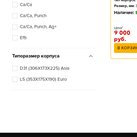
Тип корпуса:
Ca/Ca
Размер, мм:
Наличие:
Ca/Ca, Punch
Ca/Ca, Punch, Ag+
Цена*
9 000
Efb
руб.
В КОРЗИ
Типоразмер корпуса
D31 (306X173X225) Asia
L5 (353X175X190) Euro