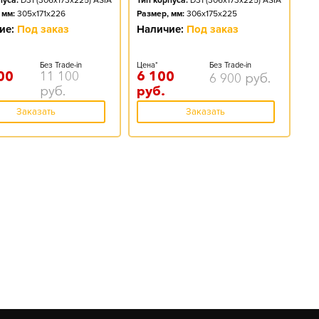
пуса:
D31 (306x173x225) ASIA
Тип корпуса:
D31 (306x173x225) ASIA
 мм:
305x171x226
Размер, мм:
306x175x225
ие:
Под заказ
Наличие:
Под заказ
Без Trade-in
Цена*
Без Trade-in
00
11 100
6 100
6 900
руб.
руб.
руб.
Заказать
Заказать