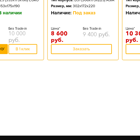
L5 (353x175x190) EURO
Тип корпуса:
D31 (306x173x225) ASIA
Тип кор
353x175x190
Размер, мм:
302x172x220
Размер,
В наличии
Наличие:
Под заказ
Налич
Без Trade-in
Цена*
Без Trade-in
Цена*
10 000
8 600
10 3
9 400
руб.
руб.
руб.
руб.
НУ
В 1 клик
Заказать