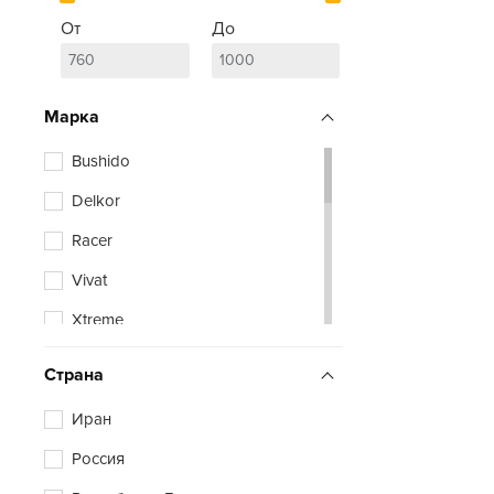
От
До
Марка
Bushido
Delkor
Racer
Vivat
Xtreme
Zubr
Страна
Иран
Россия