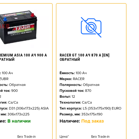
EMIUM ASIA 100 АЧ 900 А
RACER GT 100 АЧ 870 А [EN]
БРАТНЫЙ
ОБРАТНЫЙ
:
100
Ач
Ёмкость:
100
Ач
ZUBR
Марка:
RACER
сть:
Обратная
Полярность:
Обратная
й ток:
900
Пусковой ток:
870
2
Вольт:
12
гия:
Ca/Ca
Технология:
Ca/Ca
пуса:
D31 (306x173x225) ASIA
Тип корпуса:
L5 (353x175x190) EURO
 мм:
306x173x225
Размер, мм:
353x175x190
ие:
В наличии
Наличие:
Под заказ
Без Trade-in
Цена*
Без Trade-in