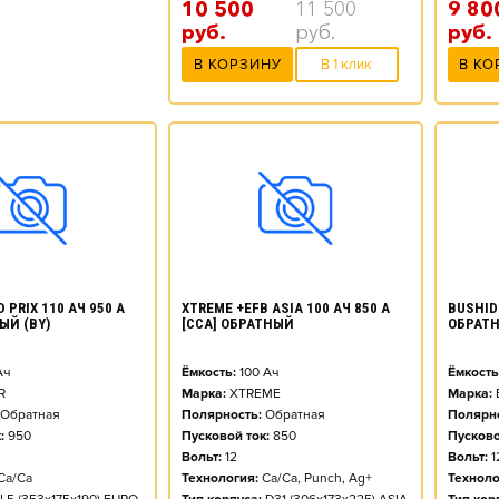
9 80
10 500
11 500
руб.
руб.
руб.
В КО
В КОРЗИНУ
В 1 клик
 PRIX 110 АЧ 950 А
XTREME +EFB ASIA 100 АЧ 850 А
BUSHIDO
ЫЙ (BY)
[CCA] ОБРАТНЫЙ
ОБРАТН
Ач
Ёмкость:
100
Ач
Ёмкость
R
Марка:
XTREME
Марка:
Обратная
Полярность:
Обратная
Полярно
:
950
Пусковой ток:
850
Пусково
Вольт:
12
Вольт:
1
Ca/Ca
Технология:
Ca/Ca, Punch, Ag+
Техноло