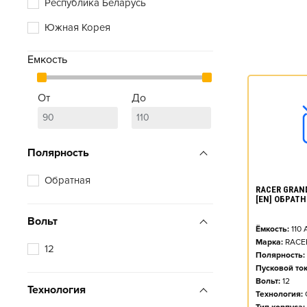
Республика Беларусь
Южная Корея
Емкость
От
До
Полярность
Обратная
RACER GRAND
[EN] ОБРАТН
Вольт
Ёмкость:
110
Марка:
RACE
12
Полярность:
Пусковой ток
Вольт:
12
Технология
Технология: