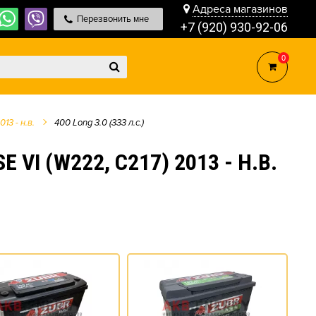
Адреса магазинов
Перезвонить мне
+7 (920) 930-92-06
0
13 - н.в.
400 Long 3.0 (333 л.с.)
 (W222, C217) 2013 - Н.В.