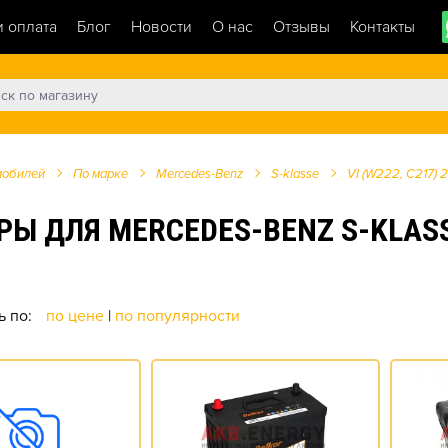
и оплата
Блог
Новости
О нас
Отзывы
Контакты
мобилей
По марке
Mercedes-Benz
S-klasse
VI (W222, C217) 20
ДЛЯ MERCEDES-BENZ S-KLASSE VI
ь по:
по цене
|
по популярности