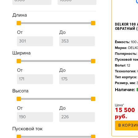
Длина
DELKOR 100 
ОБРАТНЫЙ (
От
До
Ёмкость:
100
Марка:
DELK
Ширина
Полярность:
Пусковой ток
Вольт:
12
От
До
Технология:
Тип корпуса:
Размер, мм:
Наличие:
Высота
Цена*
От
До
15 500
руб.
В КОРЗИ
Пусковой ток