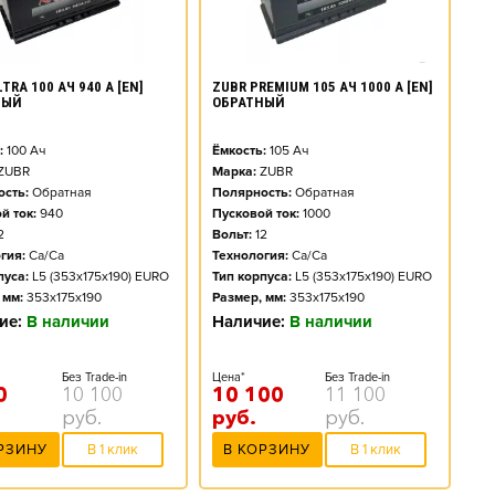
TRA 100 АЧ 940 А [EN]
ZUBR PREMIUM 105 АЧ 1000 А [EN]
НЫЙ
ОБРАТНЫЙ
:
100
Ач
Ёмкость:
105
Ач
ZUBR
Марка:
ZUBR
сть:
Обратная
Полярность:
Обратная
й ток:
940
Пусковой ток:
1000
2
Вольт:
12
гия:
Ca/Ca
Технология:
Ca/Ca
пуса:
L5 (353x175x190) EURO
Тип корпуса:
L5 (353x175x190) EURO
 мм:
353x175x190
Размер, мм:
353x175x190
ие:
В наличии
Наличие:
В наличии
Без Trade-in
Цена*
Без Trade-in
0
10 100
10 100
11 100
руб.
руб.
руб.
РЗИНУ
В 1 клик
В КОРЗИНУ
В 1 клик