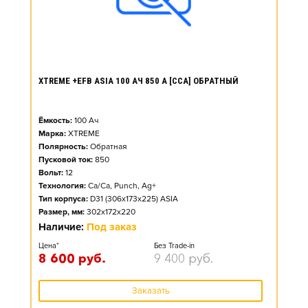
XTREME +EFB ASIA 100 АЧ 850 А [CCA] ОБРАТНЫЙ
Ёмкость:
100
Ач
Марка:
XTREME
Полярность:
Обратная
Пусковой ток:
850
Вольт:
12
Технология:
Ca/Ca, Punch, Ag+
Тип корпуса:
D31 (306x173x225) ASIA
Размер, мм:
302x172x220
Наличие:
Под заказ
Цена*
Без Trade-in
8 600
руб.
9 400
руб.
Заказать