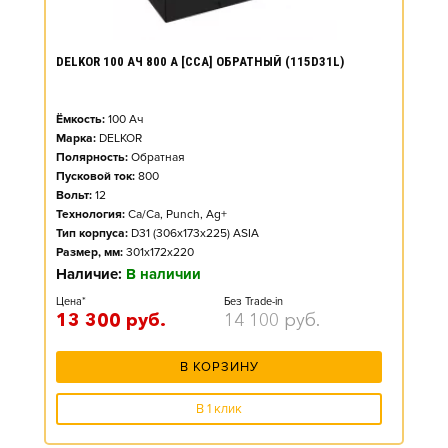
DELKOR 100 АЧ 800 А [CCA] ОБРАТНЫЙ (115D31L)
Ёмкость:
100
Ач
Марка:
DELKOR
Полярность:
Обратная
Пусковой ток:
800
Вольт:
12
Технология:
Ca/Ca, Punch, Ag+
Тип корпуса:
D31 (306x173x225) ASIA
Размер, мм:
301x172x220
Наличие:
В наличии
Цена*
Без Trade-in
13 300
руб.
14 100
руб.
В КОРЗИНУ
В 1 клик