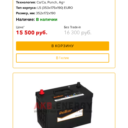
Технология:
Ca/Ca, Punch, Ag+
Тип корпуса:
L5 (353x175x190) EURO
Размер, мм:
352x172x190
Наличие:
В наличии
Цена*
Без Trade-in
15 500
руб.
16 300
руб.
В КОРЗИНУ
В 1 клик