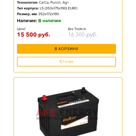
Технология:
Ca/Ca, Punch, Ag+
Тип корпуса:
L5 (353x175x190) EURO
Размер, мм:
352x172x190
Наличие:
В наличии
Цена*
Без Trade-in
15 500
руб.
16 300
руб.
В КОРЗИНУ
В 1 клик