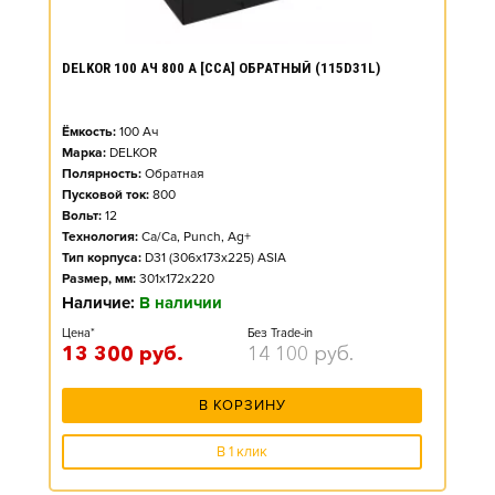
DELKOR 100 АЧ 800 А [CCA] ОБРАТНЫЙ (115D31L)
Ёмкость:
100
Ач
Марка:
DELKOR
Полярность:
Обратная
Пусковой ток:
800
Вольт:
12
Технология:
Ca/Ca, Punch, Ag+
Тип корпуса:
D31 (306x173x225) ASIA
Размер, мм:
301x172x220
Наличие:
В наличии
Цена*
Без Trade-in
13 300
руб.
14 100
руб.
В КОРЗИНУ
В 1 клик