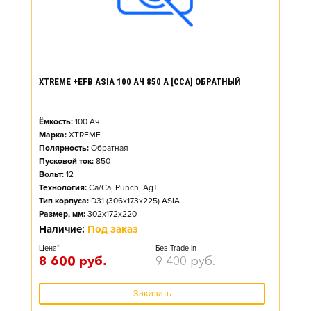
XTREME +EFB ASIA 100 АЧ 850 А [CCA] ОБРАТНЫЙ
Ёмкость:
100
Ач
Марка:
XTREME
Полярность:
Обратная
Пусковой ток:
850
Вольт:
12
Технология:
Ca/Ca, Punch, Ag+
Тип корпуса:
D31 (306x173x225) ASIA
Размер, мм:
302x172x220
Наличие:
Под заказ
Цена*
Без Trade-in
8 600
руб.
9 400
руб.
Заказать